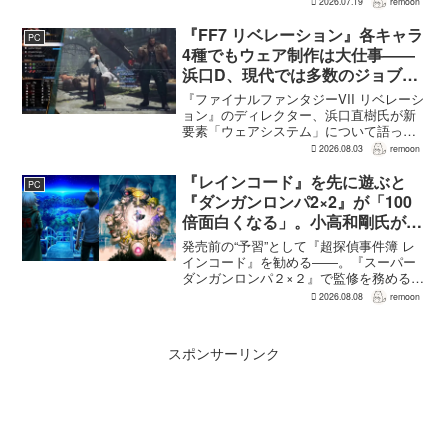
2026.07.19
remoon
バーする。これは、本作のプロデューサ
ーを務めるグッドスマイルカンパニー
『FF7 リベレーション』各キャラ
PC
の...
4種でもウェア制作は大仕事――
浜口D、現代では多数のジョブを
1作に盛り込むのは極めて困難と
『ファイナルファンタジーVII リベレーシ
説明
ョン』のディレクター、浜口直樹氏が新
要素「ウェアシステム」について語っ
た。本作では8人のパーティキャラクター
2026.08.03
remoon
それぞれに4種類のウェアが用意される
が、キャラクター数が多いため、作業量
『レインコード』を先に遊ぶと
PC
はかなりのものにな...
『ダンガンロンパ2×2』が「100
倍面白くなる」。小高和剛氏がプ
レイをおすすめ
発売前の“予習”として『超探偵事件簿 レ
インコード』を勧める――。『スーパー
ダンガンロンパ２×２』で監修を務める小
高和剛氏が、そんなメッセージをファン
2026.08.08
remoon
に向けて送った。Noisy Pixelのインタビ
ューでの発言で、小高氏は「先に『レイ
ンコー...
スポンサーリンク