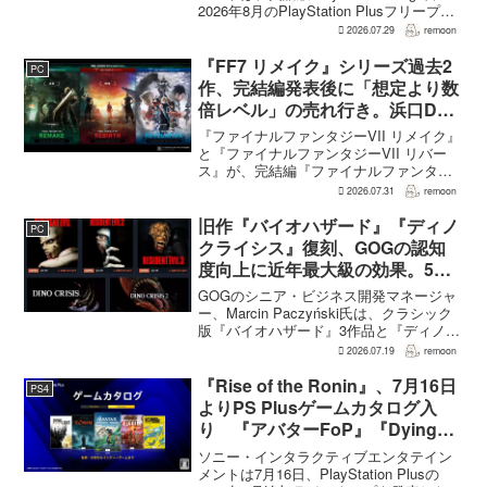
2026年8月のPlayStation Plusフリープレ
イとして『Dying Light 2 Stay Human:
2026.07.29
remoon
Reloaded Edition...
『FF7 リメイク』シリーズ過去2
PC
作、完結編発表後に「想定より数
倍レベル」の売れ行き。浜口Dが
明かす
『ファイナルファンタジーVII リメイク』
と『ファイナルファンタジーVII リバー
ス』が、完結編『ファイナルファンタジ
ーVII リベレーション』の発表後、「我々
2026.07.31
remoon
の想定よりも、数倍レベル」で売れてい
ると、シリーズディレクターの浜口直樹
旧作『バイオハザード』『ディノ
PC
氏がAU...
クライシス』復刻、GOGの認知
度向上に近年最大級の効果。5作
品は90％超の肯定的評価
GOGのシニア・ビジネス開発マネージャ
ー、Marcin Paczyński氏は、クラシック
版『バイオハザード』3作品と『ディノク
ライシス』2作品の復刻が、近年のGOG
2026.07.19
remoon
において、ほかのほとんどのリリース以
上に認知度向上へ貢献したと語った。現
『Rise of the Ronin』、7月16日
PS4
在...
よりPS Plusゲームカタログ入
り 『アバターFoP』『Dying
Light』なども順次配信
ソニー・インタラクティブエンタテイン
メントは7月16日、PlayStation Plusの