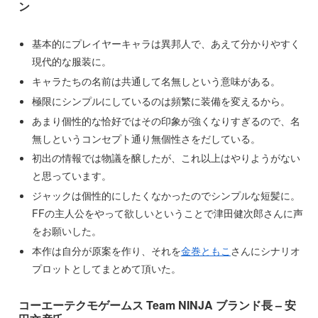
ン
基本的にプレイヤーキャラは異邦人で、あえて分かりやすく
現代的な服装に。
キャラたちの名前は共通して名無しという意味がある。
極限にシンプルにしているのは頻繁に装備を変えるから。
あまり個性的な恰好ではその印象が強くなりすぎるので、名
無しというコンセプト通り無個性さをだしている。
初出の情報では物議を醸したが、これ以上はやりようがない
と思っています。
ジャックは個性的にしたくなかったのでシンプルな短髪に。
FFの主人公をやって欲しいということで津田健次郎さんに声
をお願いした。
本作は自分が原案を作り、それを
金巻ともこ
さんにシナリオ
プロットとしてまとめて頂いた。
コーエーテクモゲームス Team NINJA ブランド長 – 安