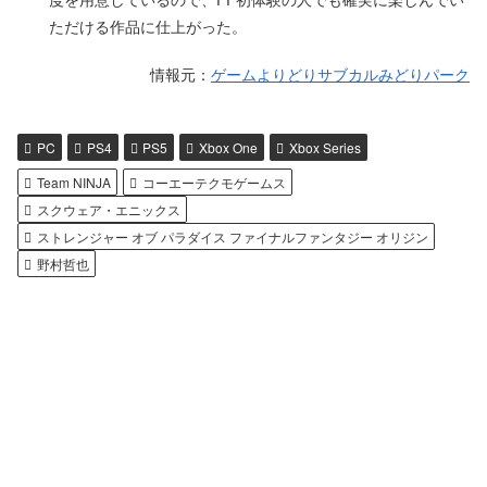
ただける作品に仕上がった。
情報元：
ゲームよりどりサブカルみどりパーク
PC
PS4
PS5
Xbox One
Xbox Series
Team NINJA
コーエーテクモゲームス
スクウェア・エニックス
ストレンジャー オブ パラダイス ファイナルファンタジー オリジン
野村哲也