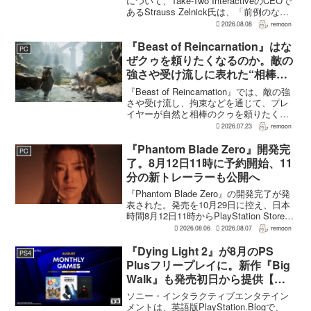
について、Take-Two InteractiveのCEOで
あるStrauss Zelnick氏は、「前例のない
驚異的な水準」に達していると評価し
2026.08.08
remoon
た。一方で、その規模があまりにも異例
であるため、最終的...
『Beast of Reincarnation』はな
PC
ぜクゥを頼りたくなるのか。敵の
強さや受け流しに表れた“相棒と
の共闘”設計
『Beast of Reincarnation』では、敵の強
さや受け流し、拘束などを通じて、プレ
イヤーが自然と相棒のクゥを頼りたくな
る戦闘が設計されている。そうした設計
2026.07.23
remoon
意図について、本作でディレクター兼シ
ナリオライターを務めるゲームフリー
『Phantom Blade Zero』開発完
PC
ク...
了。8月12日11時に予約開始、11
分の新トレーラーも公開へ
『Phantom Blade Zero』の開発完了が発
表された。発売を10月29日に控え、日本
時間8月12日11時からPlayStation Store、
Steam、Epic Games Storeで予約受付が
2026.08.06
2026.08.07
remoon
始まる。同時に公開される新トレ...
『Dying Light 2』が8月のPS
PS4
Plusフリープレイに。新作『Big
Walk』も発売初日から提供【海
外発表】
ソニー・インタラクティブエンタテイン
メントは、英語版PlayStation.Blogで、