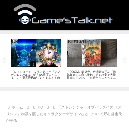
PC
関係者発言
PS
狙っ
『レインコード』を先に遊ぶと『ダン
『DOOM』開発元、台湾最大手の「海
『G
性の
ガンロンパ2×2』が「100倍面白くな
賊業者」に自ら接触、箱を格安で大量
的な
採用
る」。小高和剛氏がプレイをおすすめ
販売していた。「自分たちにとっては
にど
流通だった」
ホーム
PC
『ストレンジャーオブパラダイスFFオ
リジン』物議を醸したキャラクターデザインなどについて野村哲也氏
が語る