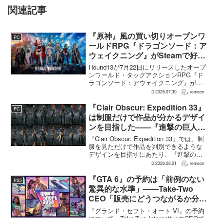
関連記事
『原神』風の買い切りオープンワ
PC
ールドRPG『ドラゴンソード：ア
ウェイクニング』がSteamで好発
進。価格3,480円、レビュー5,000
Hound13が7月22日にリリースしたオープ
件超で約90％好評
ンワールド・タッグアクションRPG『ド
ラゴンソード：アウェイクニング』が、
Steamで好調なスタートを切った。7月30
2026.07.30
remoon
日の確認時点で、全言語・全購入形態の
ユーザーレビューは5,710件に達し、う...
『Clair Obscur: Expedition 33』
PC
は制服だけで作品が分かるデザイ
ンを目指した――『進撃の巨人』
の制服と『BLEACH』のキャラ
『Clair Obscur: Expedition 33』では、制
造形が影響
服を見ただけで作品を判別できるような
デザインを目指すにあたり、『進撃の巨
人』を参考にしたという。あわせて、キ
2026.08.01
remoon
ャラクター造形は『BLEACH』のシンプ
ルで印象に残るデザインから...
『GTA 6』の予約は「前例のない
PS5
驚異的な水準」――Take-Two
CEO「販売にどうつながるか分か
らない」
『グランド・セフト・オート VI』の予約