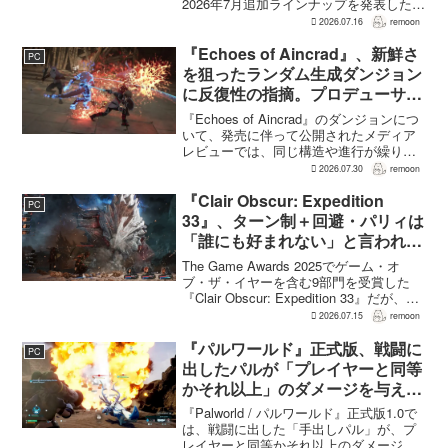
2026年7月追加ラインナップを発表した。
幕末の日本を舞台とするTeam NINJAのオ
2026.07.16
remoon
ープンワールドアクションRPG『Rise of
the Ron...
『Echoes of Aincrad』、新鮮さ
PC
を狙ったランダム生成ダンジョン
に反復性の指摘。プロデューサー
は発売前に採用理由を説明
『Echoes of Aincrad』のダンジョンにつ
いて、発売に伴って公開されたメディア
レビューでは、同じ構造や進行が繰り返
されるとの評価が出ている。発売前の7月
2026.07.30
remoon
上旬に行われた週刊ファミ通の対談で
は、ゲーム総合プロデューサーの二見鷹
『Clair Obscur: Expedition
PC
介氏が...
33』、ターン制＋回避・パリィは
「誰にも好まれない」と言われて
いた 開発陣は実際に遊んだ面白
The Game Awards 2025でゲーム・オ
さを優先
ブ・ザ・イヤーを含む9部門を受賞した
『Clair Obscur: Expedition 33』だが、タ
ーン制バトルに回避やパリィを組み合わ
2026.07.15
remoon
せる設計は、発売前に「誰にも好まれな
い」と何度も言...
『パルワールド』正式版、戦闘に
PC
出したパルが「プレイヤーと同等
かそれ以上」のダメージを与えら
れるように
『Palworld / パルワールド』正式版1.0で
は、戦闘に出した「手出しパル」が、プ
レイヤーと同等かそれ以上のダメージを