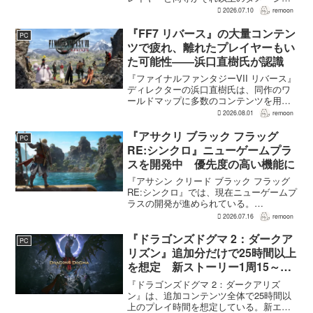
敵に与えられるようになった。ほぼすべ
2026.07.10
remoon
てのアクティブスキルを対象に、威力や
挙動、クールダウン時間、使いやすさが
『FF7 リバース』の大量コンテン
PC
見直され...
ツで疲れ、離れたプレイヤーもい
た可能性――浜口直樹氏が認識
『ファイナルファンタジーVII リバース』
ディレクターの浜口直樹氏は、同作のワ
ールドマップに多数のコンテンツを用意
したことで、一部のプレイヤーが疲れを
2026.08.01
remoon
感じたり、ゲームから離れたりした可能
性があるとの認識を示した。
『アサクリ ブラック フラッグ
PC
GamesRadar+のイン...
RE:シンクロ』ニューゲームプラ
スを開発中 優先度の高い機能に
『アサシン クリード ブラック フラッグ
RE:シンクロ』では、現在ニューゲームプ
ラスの開発が進められている。
GamesRadar+によると、ゲームディレク
2026.07.16
remoon
ターのRichard Knight氏は、YouTuberの
JorRaptor氏による...
『ドラゴンズドグマ 2：ダークア
PC
リズン』追加分だけで25時間以上
を想定 新ストーリー1周15～20
時間、12種ダンジョンは各30分
『ドラゴンズドグマ 2：ダークアリズ
～1時間
ン』は、追加コンテンツ全体で25時間以
上のプレイ時間を想定している。新エリ