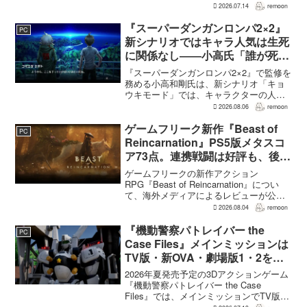
ア「ノルガン」で展開されるメインシナ
2026.07.14
remoon
リオは1周15～20時間、本編フィールドに
追加される12種類のユニークダンジョン
『スーパーダンガンロンパ2×2』
PC
「忘れられた試...
新シナリオではキャラ人気は生死
に関係なし――小高氏「誰が死ん
でもヘイトメールは送らないで」
『スーパーダンガンロンパ2×2』で監修を
務める小高和剛氏は、新シナリオ「キョ
ウキモード」では、キャラクターの人気
にかかわらず退場させるとRPG Siteのイ
2026.08.06
remoon
ンタビューで語った。事件や出来事が原
作と変わることで、これまで見られなか
ゲームフリーク新作『Beast of
PC
った一面がよ...
Reincarnation』PS5版メタスコ
ア73点。連携戦闘は好評も、後半
の“ボス再戦続き”には不満
ゲームフリークの新作アクション
RPG『Beast of Reincarnation』につい
て、海外メディアによるレビューが公開
された。PS5版のメタスコアは73。採点
2026.08.04
remoon
された49件のうち25件が好評、24件が賛
否両論で、不評に分類されたレビュ...
『機動警察パトレイバー the
PC
Case Files』メインミッションは
TV版・新OVA・劇場版1・2をカ
バー。零式とヘルハウンドを動か
2026年夏発売予定の3Dアクションゲーム
すため“アナザーサイドミッショ
『機動警察パトレイバー the Case
Files』では、メインミッションでTV版、
ン”を実装
新OVA、劇場版第1作・第2作の範囲をカ