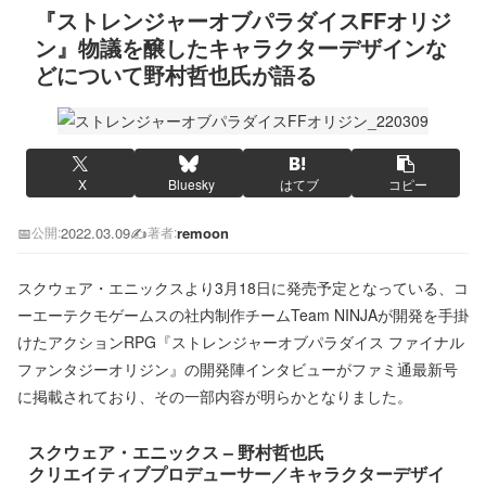
『ストレンジャーオブパラダイスFFオリジ
ン』物議を醸したキャラクターデザインな
どについて野村哲也氏が語る
X
Bluesky
はてブ
コピー
📅
2022.03.09
✍️
remoon
公開:
著者:
スクウェア・エニックスより3月18日に発売予定となっている、コ
ーエーテクモゲームスの社内制作チームTeam NINJAが開発を手掛
けたアクションRPG『ストレンジャーオブパラダイス ファイナル
ファンタジーオリジン』の開発陣インタビューがファミ通最新号
に掲載されており、その一部内容が明らかとなりました。
スクウェア・エニックス – 野村哲也氏
クリエイティブプロデューサー／キャラクターデザイ