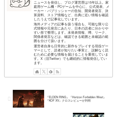
ニュースを発信し、ブログ運営歴は15年以上。家
庭用ゲーム機・PCゲームを中心に、公式発表、メ
ーカー・パブリッシャーの告知、開発者発言、決
算資料、ストア情報など、出典に近い情報を確認
したうえで記事化しています。
海外メディアの記事を扱う場合も、可能な限り公
式情報や元発言にあたり、日本の読者に分かりや
すい形で整理します。未発表情報、噂、リーク、
関係者発言などは、確認できる範囲と未確認の範
囲を分けて扱います。
運営者自身も日常的に新作をプレイする現役ゲー
マーとして、読者が知りたい事実と、誤解なく読
むために必要な情報を届けることを重視していま
す。X（旧Twitter）でも継続的に情報発信してい
ます。
『ELDEN RING』『Horizon Forbidden West』
『KOF XV』クロスレビューが判明