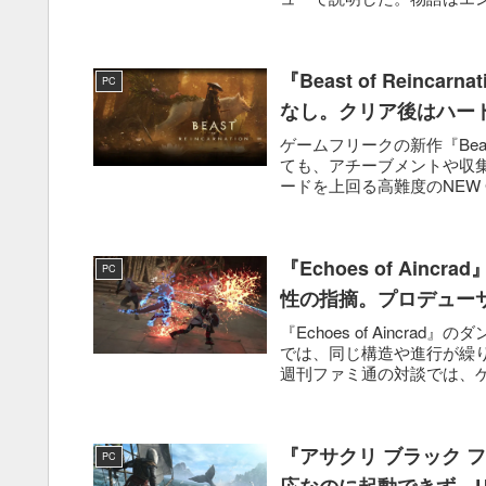
『Beast of Rein
PC
なし。クリア後はハード
ゲームフリークの新作『Beast
ても、アチーブメントや収
ードを上回る高難度のNEW G
『Echoes of Ai
PC
性の指摘。プロデュー
『Echoes of Ainc
では、同じ構造や進行が繰
週刊ファミ通の対談では、ゲ
『アサクリ ブラック 
PC
応なのに起動できず Ubi