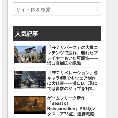
人気記事
『FF7 リバース』の大量コ
ンテンツで疲れ、離れたプ
レイヤーもいた可能性――
浜口直樹氏が認識
『FF7 リベレーション』各
キャラ4種でもウェア制作
は大仕事――浜口D、現代
では多数のジョブを1作に
盛り込むのは極めて困難と
ゲームフリーク新作
説明
『Beast of
Reincarnation』PS5版メ
タスコア73点。連携戦闘は