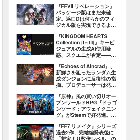
好評も、後半の“ボス再戦続
『FFVII リベレーション』
き”には不満
パッケージ版はまだ未確
定。浜口Dは何らかのフィ
ジカル版を実現できるよう
調整中
『KINGDOM HEARTS
Collection [I～III]』キービ
ジュアルの生成AI使用疑
惑、スクエニが否定――不
自然な描写は「人為的ミ
『Echoes of Aincrad』、
ス」
新鮮さを狙ったランダム生
成ダンジョンに反復性の指
摘。プロデューサーは発売
前に採用理由を説明
『原神』風の買い切りオー
プンワールドRPG『ドラゴ
ンソード：アウェイクニン
グ』がSteamで好発進。価
格3,480円、レビュー5,000
『FF7 リメイク』シリーズ
件超で約90％好評
過去2作、完結編発表後に
「想定より数倍レベル」の