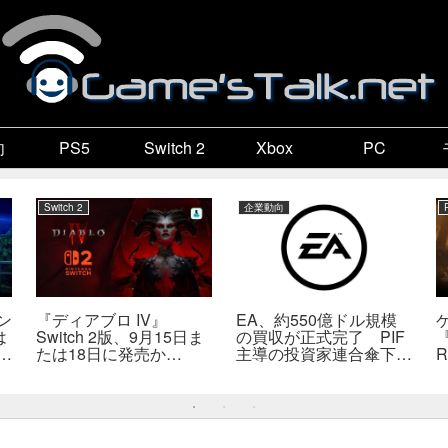
向
PS5
Switch 2
Xbox
PC
Switch 2
企業動向
ン
『ディアブロ IV』
EA、約550億ドル規模
は
Switch 2版、9月15日ま
の買収が正式完了 PIF
『
係
たは18日に発売か
主導の投資家連合傘下で
R
死
――billbil-kun氏が価
非公開企業に
送
格・販売形態も独自入手