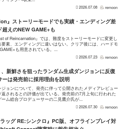
2026.07.08
remoon
carnation』ストーリーモードでも実績・エンディング差
超えのNEW GAME+も
 of Reincarnation』では、難度をストーリーモードに変更し
集要素、エンディングに違いはない。クリア後には、ハードモ
AME+も用意されている。...
2026.07.23
remoon
ncrad』、新鮮さを狙ったランダム生成ダンジョンに反復
サーは発売前に採用理由を説明
rad』のダンジョンについて、発売に伴って公開されたメディアレビュー
り返されるとの評価が出ている。発売前の7月上旬に行われた
ーム総合プロデューサーの二見鷹介氏が...
2026.07.30
remoon
フラッグ RE:シンクロ』PC版、オフラインプレイ対
soft Connect障害時に報告相次ぐ