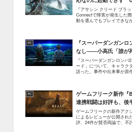
『アサシン クリード ブラック 
Connectで障害が発生
動を選んでもプレイできなか
『スーパーダンガンロ
PC
なし――小高氏「誰が
『スーパーダンガンロンパ2
ード」について、キャラクタ
語った。事件や出来事が原作
ゲームフリーク新作『Beas
PC
連携戦闘は好評も、後
ゲームフリークの新作アクションR
によるレビューが公開された
評、24件が賛否両論で、不評