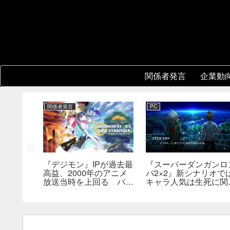
関係者発言
企業動
関係者発言
PC
『デジモン』IPが過去最
『スーパーダンガンロ
3』開発
高益、2000年のアニメ
パ2×2』新シナリオで
版の実現方
放送当時を上回る バン
キャラ人気は生死に関
関心。移
ナム宇田川社長が明かす
なし――小高氏「誰が
術的課題
んでもヘイトメールは
らないで」