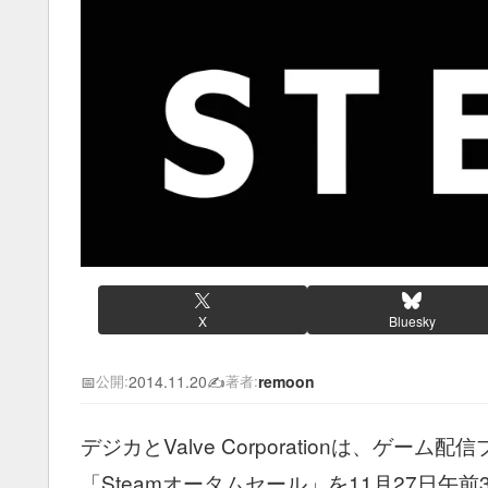
X
Bluesky
📅
2014.11.20
✍️
remoon
公開:
著者:
デジカとValve Corporationは、ゲ
「Steamオータムセール」を11月27日午