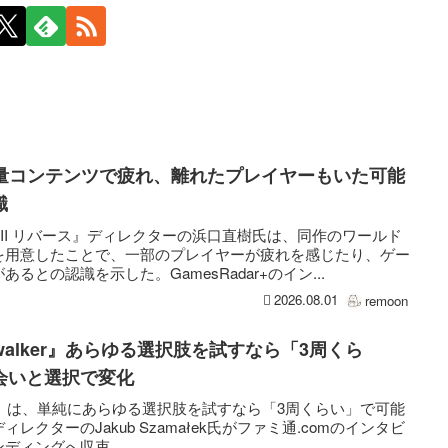
大量コンテンツで疲れ、離れたプレイヤーもいた可能
識
II リバース』ディレクターの浜口直樹氏は、同作のワールド
を用意したことで、一部のプレイヤーが疲れを感じたり、ゲー
との認識を示した。GamesRadar+のイン...
2026.08.01
remoon
Dawnwalker』あらゆる選択肢を試すなら「3周くら
会いと選択で変化
wnwalker』は、単純にあらゆる選択肢を試すなら「3周くらい」で可能
クターのJakub Szamałek氏がファミ通.comのインタビ
ディングへ収束...