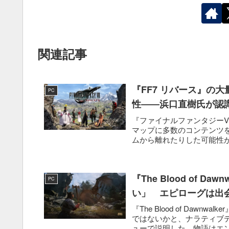
関連記事
『FF7 リバース』の
PC
性――浜口直樹氏が認
『ファイナルファンタジーV
マップに多数のコンテンツ
ムから離れたりした可能性がある
『The Blood of 
PC
い」 エピローグは出
『The Blood of Da
ではないかと、ナラティブディレ
ューで説明した。物語はエン