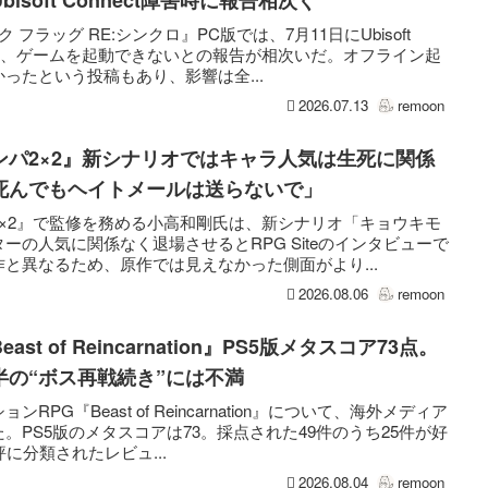
フラッグ RE:シンクロ』PC版では、7月11日にUbisoft
した際、ゲームを起動できないとの報告が相次いだ。オフライン起
ったという投稿もあり、影響は全...
2026.07.13
remoon
ンパ2×2』新シナリオではキャラ人気は生死に関係
死んでもヘイトメールは送らないで」
×2』で監修を務める小高和剛氏は、新シナリオ「キョウキモ
ーの人気に関係なく退場させるとRPG Siteのインタビューで
と異なるため、原作では見えなかった側面がより...
2026.08.06
remoon
t of Reincarnation』PS5版メタスコア73点。
半の“ボス再戦続き”には不満
PG『Beast of Reincarnation』について、海外メディア
。PS5版のメタスコアは73。採点された49件のうち25件が好
に分類されたレビュ...
2026.08.04
remoon