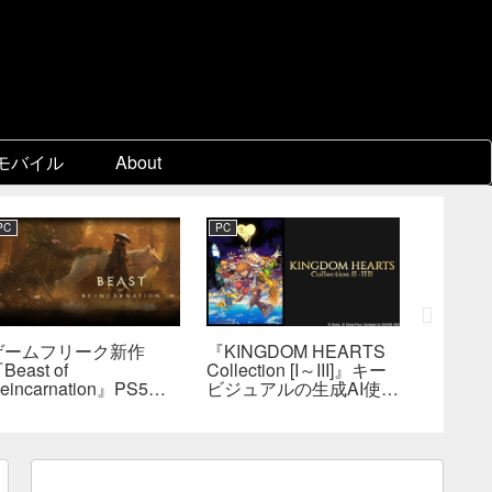
モバイル
About
PC
PC
PC
ゲームフリーク新作
『KINGDOM HEARTS
『FF7
Beast of
Collection [I～III]』キー
ン』各
eincarnation』PS5版
ビジュアルの生成AI使用
ェア制
メタスコア73点。連携
疑惑、スクエニが否定
口D、
戦闘は好評も、後半
――不自然な描写は「人
ョブを
の“ボス再戦続き”には不
為的ミス」
は極め
満