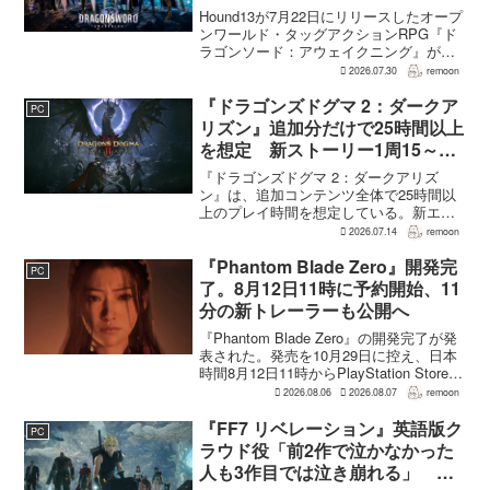
進。価格3,480円、レビュー5,000
Hound13が7月22日にリリースしたオープ
件超で約90％好評
ンワールド・タッグアクションRPG『ド
ラゴンソード：アウェイクニング』が、
Steamで好調なスタートを切った。7月30
2026.07.30
remoon
日の確認時点で、全言語・全購入形態の
ユーザーレビューは5,710件に達し、う...
『ドラゴンズドグマ 2：ダークア
PC
リズン』追加分だけで25時間以上
を想定 新ストーリー1周15～20
時間、12種ダンジョンは各30分
『ドラゴンズドグマ 2：ダークアリズ
～1時間
ン』は、追加コンテンツ全体で25時間以
上のプレイ時間を想定している。新エリ
ア「ノルガン」で展開されるメインシナ
2026.07.14
remoon
リオは1周15～20時間、本編フィールドに
追加される12種類のユニークダンジョン
『Phantom Blade Zero』開発完
PC
「忘れられた試...
了。8月12日11時に予約開始、11
分の新トレーラーも公開へ
『Phantom Blade Zero』の開発完了が発
表された。発売を10月29日に控え、日本
時間8月12日11時からPlayStation Store、
Steam、Epic Games Storeで予約受付が
2026.08.06
2026.08.07
remoon
始まる。同時に公開される新トレ...
『FF7 リベレーション』英語版ク
PC
ラウド役「前2作で泣かなかった
人も3作目では泣き崩れる」 浜