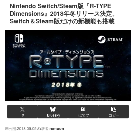
Nintendo Switch/Steam版『R-TYPE
Dimensions』2018年冬リリース決定。
Switch＆Steam版だけの新機能も搭載
X
Bluesky
はてブ
コピー
📅
2018.09.05
✍️
remoon
公開:
著者: