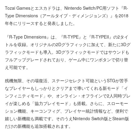
Tozai Gamesとエスカドラは、Nintendo Switch/PC用ソフト『R-
Type Dimensions（アールタイプ・ディメンジョンズ）』を2018
年冬にリリースすると発表しました。
『R-Type Dimensions』は、『R-TYPE』と『R-TYPEII』の2タイ
トルを収録。オリジナルの2Dグラフィックに加えて、新たに3Dグ
ラフィックモードも導入。3Dグラフィックモードではサウンドも
フルアップグレードされており、ゲーム中にワンボタンで切り替
え可能です。
残機無限、その場復活、ステージセレクト可能というSTGが苦手
なプレイヤーもしっかりとクリアまで導いてくれる新モード「イ
ンフィニティモード」や、オンライン・オフラインで2人同時プレ
イが楽しめる「協力プレイモード」も搭載。さらに、スローモー
ション機能、キーコンフィグ、プレイヤー統計情報など、便利で
嬉しい新機能も満載です。そのうえNintendo Switch版とSteam版
だけの新機能も追加搭載されます。