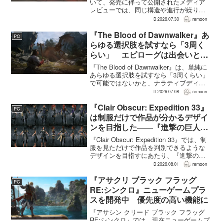
いて、発売に伴って公開されたメディア
レビューでは、同じ構造や進行が繰り返
されるとの評価が出ている。発売前の7月
2026.07.30
remoon
上旬に行われた週刊ファミ通の対談で
は、ゲーム総合プロデューサーの二見鷹
『The Blood of Dawnwalker』あ
PC
介氏が...
らゆる選択肢を試すなら「3周く
らい」 エピローグは出会いと選
択で変化
『The Blood of Dawnwalker』は、単純に
あらゆる選択肢を試すなら「3周くらい」
で可能ではないかと、ナラティブディレ
クターのJakub Szamałek氏がファミ
2026.07.08
remoon
通.comのインタビューで説明した。物語
はエンディングへ収束...
『Clair Obscur: Expedition 33』
PC
は制服だけで作品が分かるデザイ
ンを目指した――『進撃の巨人』
の制服と『BLEACH』のキャラ
『Clair Obscur: Expedition 33』では、制
造形が影響
服を見ただけで作品を判別できるような
デザインを目指すにあたり、『進撃の巨
人』を参考にしたという。あわせて、キ
2026.08.01
remoon
ャラクター造形は『BLEACH』のシンプ
ルで印象に残るデザインから...
『アサクリ ブラック フラッグ
PC
RE:シンクロ』ニューゲームプラ
スを開発中 優先度の高い機能に
『アサシン クリード ブラック フラッグ
RE:シンクロ』では、現在ニューゲームプ