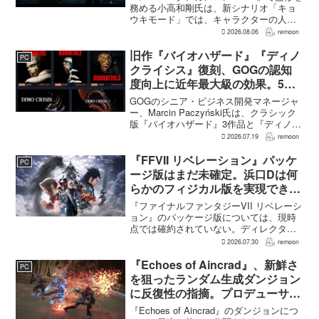
務める小高和剛氏は、新シナリオ「キョ
ウキモード」では、キャラクターの人気
にかかわらず退場させるとRPG Siteのイ
2026.08.06
remoon
ンタビューで語った。事件や出来事が原
作と変わることで、これまで見られなか
旧作『バイオハザード』『ディノ
PC
った一面がよ...
クライシス』復刻、GOGの認知
度向上に近年最大級の効果。5作
品は90％超の肯定的評価
GOGのシニア・ビジネス開発マネージャ
ー、Marcin Paczyński氏は、クラシック
版『バイオハザード』3作品と『ディノク
ライシス』2作品の復刻が、近年のGOG
2026.07.19
remoon
において、ほかのほとんどのリリース以
上に認知度向上へ貢献したと語った。現
『FFVII リベレーション』パッケ
PC
在...
ージ版はまだ未確定。浜口Dは何
らかのフィジカル版を実現できる
よう調整中
『ファイナルファンタジーVII リベレーシ
ョン』のパッケージ版については、現時
点では確約されていない。ディレクター
の浜口直樹氏によると、具体的な商品ラ
2026.07.30
remoon
インナップは社内で協議中で、何らかの
フィジカル版を実現できるよう調整を進
『Echoes of Aincrad』、新鮮さ
PC
めているという。G...
を狙ったランダム生成ダンジョン
に反復性の指摘。プロデューサー
は発売前に採用理由を説明
『Echoes of Aincrad』のダンジョンにつ