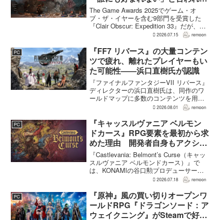
いた 開発陣は実際に遊んだ面白
The Game Awards 2025でゲーム・オ
さを優先
ブ・ザ・イヤーを含む9部門を受賞した
『Clair Obscur: Expedition 33』だが、タ
ーン制バトルに回避やパリィを組み合わ
2026.07.15
remoon
せる設計は、発売前に「誰にも好まれな
い」と何度も言...
『FF7 リバース』の大量コンテン
PC
ツで疲れ、離れたプレイヤーもい
た可能性――浜口直樹氏が認識
『ファイナルファンタジーVII リバース』
ディレクターの浜口直樹氏は、同作のワ
ールドマップに多数のコンテンツを用意
したことで、一部のプレイヤーが疲れを
2026.08.01
remoon
感じたり、ゲームから離れたりした可能
性があるとの認識を示した。
『キャッスルヴァニア ベルモン
PC
GamesRadar+のイン...
ドカース』RPG要素を最初から求
めた理由 開発者自身もアクショ
ンのつらさを実感
『Castlevania: Belmont’s Curse（キャッ
スルヴァニア ベルモンドカース）』で
は、KONAMIの谷口勲プロデューサー
が、レベルアップを含むRPG的システム
2026.07.18
remoon
を開発当初から入れるよう求めていた。
何度も挑戦すれば先へ進める...
『原神』風の買い切りオープンワ
PC
ールドRPG『ドラゴンソード：ア
ウェイクニング』がSteamで好発