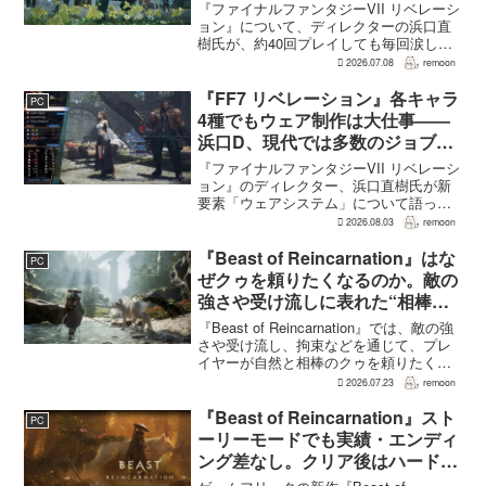
口Dも約40回泣いたクラウドの重
『ファイナルファンタジーVII リベレーシ
要場面に言及
ョン』について、ディレクターの浜口直
樹氏が、約40回プレイしても毎回涙した
というクラウドの重要な場面について語
2026.07.08
remoon
った。英語版クラウド役のCody Christian
氏も、「最初の2作で泣かなかった人も...
『FF7 リベレーション』各キャラ
PC
4種でもウェア制作は大仕事――
浜口D、現代では多数のジョブを
1作に盛り込むのは極めて困難と
『ファイナルファンタジーVII リベレーシ
説明
ョン』のディレクター、浜口直樹氏が新
要素「ウェアシステム」について語っ
た。本作では8人のパーティキャラクター
2026.08.03
remoon
それぞれに4種類のウェアが用意される
が、キャラクター数が多いため、作業量
『Beast of Reincarnation』はな
PC
はかなりのものにな...
ぜクゥを頼りたくなるのか。敵の
強さや受け流しに表れた“相棒と
の共闘”設計
『Beast of Reincarnation』では、敵の強
さや受け流し、拘束などを通じて、プレ
イヤーが自然と相棒のクゥを頼りたくな
る戦闘が設計されている。そうした設計
2026.07.23
remoon
意図について、本作でディレクター兼シ
ナリオライターを務めるゲームフリー
『Beast of Reincarnation』スト
PC
ク...
ーリーモードでも実績・エンディ
ング差なし。クリア後はハード超
えのNEW GAME+も