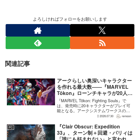
よろしければフォローをお願いします
関連記事
アークらしい奥深いキャラクター
PC
を作れる最大数――『MARVEL
Tōkon』ローンチキャラが20人に
なった理由
『MARVEL Tōkon: Fighting Souls』で
は、発売時に20キャラクターがプレイ可
能となる。アークシステムワークスの山
中丈嗣プロデューサーは、この人数につ
2026.07.30
remoon
いて、予算とスケジュールを考慮した結
果だと説明。そのうえで、同社らし...
『Clair Obscur: Expedition
PC
33』、ターン制＋回避・パリィは
「誰にも好まれない」と言われて