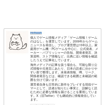
remoon
個人でゲーム情報メディア「ゲーム情報！ゲーム
のはなし」を運営しています。2009年からゲーム
ニュースを発信し、ブログ運営歴は15年以上。家
庭用ゲーム機・PCゲームを中心に、公式発表、メ
ーカー・パブリッシャーの告知、開発者発言、決
算資料、ストア情報など、出典に近い情報を確認
したうえで記事化しています。
海外メディアの記事を扱う場合も、可能な限り公
式情報や元発言にあたり、日本の読者に分かりや
すい形で整理します。未発表情報、噂、リーク、
関係者発言などは、確認できる範囲と未確認の範
囲を分けて扱います。
運営者自身も日常的に新作をプレイする現役ゲー
マーとして、読者が知りたい事実と、誤解なく読
むために必要な情報を届けることを重視していま
す。X（旧Twitter）でも継続的に情報発信してい
ます。