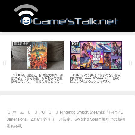
関係者発言
PS5
関
フィー
『DOOM』開発元、台湾最大手の「海
『GTA 6』の予約は「前例のない驚異
『オ
イド
賊業者」に自ら接触、箱を格安で大量
的な水準」――Take-Two CEO「販売
は「
ブレ
販売していた。「自分たちにとっては
にどうつながるか分からない」
長、
流通だった」
い」
ホーム
PC
Nintendo Switch/Steam版『R-TYPE
Dimensions』2018年冬リリース決定。Switch＆Steam版だけの新機
能も搭載