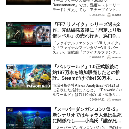
ゲームフリークの新作『Beast of
Reincarnation』では、難度をストーリー
モードに変更しても、アチーブメントや
収集要素、エンディングに違いはない。
2026.07.23
remoon
クリア後には、ハードモードを上回る高
難度のNEW GAME+も用意されてい
『FF7 リメイク』シリーズ過去2
PC
る。...
作、完結編発表後に「想定より数
倍レベル」の売れ行き。浜口Dが
明かす
『ファイナルファンタジーVII リメイク』
と『ファイナルファンタジーVII リバー
ス』が、完結編『ファイナルファンタジ
ーVII リベレーション』の発表後、「我々
2026.07.31
remoon
の想定よりも、数倍レベル」で売れてい
ると、シリーズディレクターの浜口直樹
『パルワールド』1.0正式版後に
PC
氏がAU...
約187万本を追加販売したとの推
計。Steamだけで約150万本、累
計3050万本規模
市場分析会社Alinea Analyticsが7月21日
に公表した推計によると、『Palworld / パ
ルワールド』は7月10日の1.0正式版リリ
ース後、Steamで約150万本、PS5で約30
2026.07.22
remoon
万本、Xboxで7万本弱を追加販売した。
各プ...
『スーパーダンガンロンパ2×2』
PC
新シナリオではキャラ人気は生死
に関係なし――小高氏「誰が死ん
でもヘイトメールは送らないで」
『スーパーダンガンロンパ2×2』で監修を