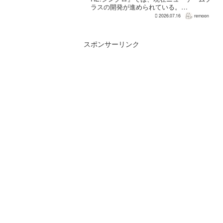
ラスの開発が進められている。
GamesRadar+によると、ゲームディレク
2026.07.16
remoon
ターのRichard Knight氏は、YouTuberの
JorRaptor氏による...
スポンサーリンク