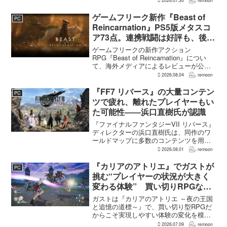
2026.07.30
remoon
上旬に行われた週刊ファミ通の対談で
は、ゲーム総合プロデューサーの二見鷹
ゲームフリーク新作『Beast of
PC
介氏が...
Reincarnation』PS5版メタスコ
ア73点。連携戦闘は好評も、後半
の“ボス再戦続き”には不満
ゲームフリークの新作アクション
RPG『Beast of Reincarnation』につい
て、海外メディアによるレビューが公開
された。PS5版のメタスコアは73。採点
2026.08.04
remoon
された49件のうち25件が好評、24件が賛
否両論で、不評に分類されたレビュ...
『FF7 リバース』の大量コンテン
PC
ツで疲れ、離れたプレイヤーもい
た可能性――浜口直樹氏が認識
『ファイナルファンタジーVII リバース』
ディレクターの浜口直樹氏は、同作のワ
ールドマップに多数のコンテンツを用意
したことで、一部のプレイヤーが疲れを
2026.08.01
remoon
感じたり、ゲームから離れたりした可能
性があるとの認識を示した。
『カリアのアトリエ』でガストが
PC
GamesRadar+のイン...
挑む“プレイヤーの状況が大きく
変わる体験” 買い切りRPGなら
ではの変化とは
ガストは『カリアのアトリエ ～夜の王国
と追憶の道標～』で、買い切り型RPGだ
からこそ実現しやすい体験の変化を模索
している。大型の運営型ゲームが継続的
2026.07.09
remoon