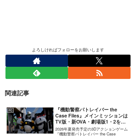
よろしければフォローをお願いします
関連記事
『機動警察パトレイバー the
PC
Case Files』メインミッションは
TV版・新OVA・劇場版1・2をカ
バー。零式とヘルハウンドを動か
2026年夏発売予定の3Dアクションゲーム
すため“アナザーサイドミッショ
『機動警察パトレイバー the Case