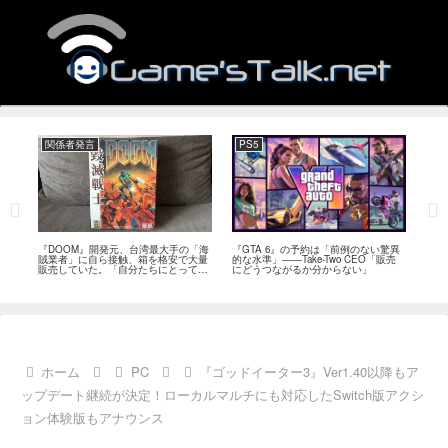
関係者発言
PS5
関
フィー
『DOOM』開発元、台湾最大手の「海
『GTA 6』の予約は「前例のない驚異
『オ
イド
賊業者」に自ら接触、箱を格安で大量
的な水準」――Take-Two CEO「販売
は「
ブレ
販売していた。「自分たちにとっては
にどうつながるか分からない」
長、
流通だった」
い」
ホーム
PC
『ゴッドイーター3』Ver1.40以降もア
ップデート継続が決定！ローカルマルチにも対応したSwitch版アクシ
ョン体験版もアナウンス