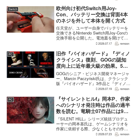
に新キャラクターを投入できる時代のな
かで、同社はキャラクターやビジュアル
欧州向け初代Switch用Joy-
Switch
の魅力だけでなく、ゲ...
Con、バッテリー交換は背面4本
のネジを外して本体を開く方式
任天堂が、ユーザー自身でバッテリーを
交換できるNintendo Switch用Joy-Conの
交換手順を公開した。電池蓋を開けて入
れ替える方式ではなく、背面のネジ4本を
2026.07.17
remoon
外して本体を開き、内部のバッテリーと
ケーブルを取り外す必要がある。この
旧作『バイオハザード』『ディノ
PC
改...
クライシス』復刻、GOGの認知
度向上に近年最大級の効果。5作
品は90％超の肯定的評価
GOGのシニア・ビジネス開発マネージャ
ー、Marcin Paczyński氏は、クラシック
版『バイオハザード』3作品と『ディノク
ライシス』2作品の復刻が、近年のGOG
2026.07.19
remoon
において、ほかのほとんどのリリース以
上に認知度向上へ貢献したと語った。現
『サイレントヒルf』岡本P、作家
PC
在...
へのシナリオ発注時は作品の過半
数を読む。竜騎士07作品には9割
以上目を通す
『SILENT HILL』シリーズ統括プロデュ
ーサーの岡本基氏は、ゲームシナリオを
作家に依頼する際、少なくともその作家
の作品の過半数に目を通すという。作家
2026.07.23
remoon