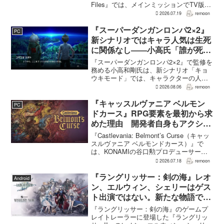
Files』では、メインミッションでTV版、
ン”を実装
新OVA、劇場版第1作・第2作の範囲をカ
2026.07.19
remoon
バーする。これは、本作のプロデューサ
ーを務めるグッドスマイルカンパニー
『スーパーダンガンロンパ2×2』
PC
の...
新シナリオではキャラ人気は生死
に関係なし――小高氏「誰が死ん
でもヘイトメールは送らないで」
『スーパーダンガンロンパ2×2』で監修を
務める小高和剛氏は、新シナリオ「キョ
ウキモード」では、キャラクターの人気
にかかわらず退場させるとRPG Siteのイ
2026.08.06
remoon
ンタビューで語った。事件や出来事が原
作と変わることで、これまで見られなか
『キャッスルヴァニア ベルモン
PC
った一面がよ...
ドカース』RPG要素を最初から求
めた理由 開発者自身もアクショ
ンのつらさを実感
『Castlevania: Belmont’s Curse（キャッ
スルヴァニア ベルモンドカース）』で
は、KONAMIの谷口勲プロデューサー
が、レベルアップを含むRPG的システム
2026.07.18
remoon
を開発当初から入れるよう求めていた。
何度も挑戦すれば先へ進める...
『ラングリッサー：剣の海』レオ
Android
ン、エルウィン、シェリーはゲス
ト出演ではない。新たな物語で重
要な役割を担う
『ラングリッサー：剣の海』のゲームプ
レイトレーラーに登場した『ラングリッ