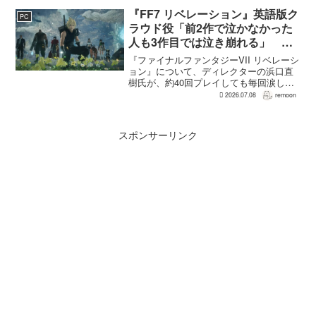
への敬意に加え、得意・不得意を把握し
たうえで物語を任せるためだ。電ファミ
『FF7 リベレーション』英語版ク
PC
ニコゲーマーが...
ラウド役「前2作で泣かなかった
人も3作目では泣き崩れる」 浜
口Dも約40回泣いたクラウドの重
『ファイナルファンタジーVII リベレーシ
要場面に言及
ョン』について、ディレクターの浜口直
樹氏が、約40回プレイしても毎回涙した
というクラウドの重要な場面について語
2026.07.08
remoon
った。英語版クラウド役のCody Christian
氏も、「最初の2作で泣かなかった人も...
スポンサーリンク