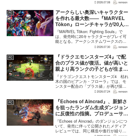
クターのJakub Szamałek氏がファミ
2026.07.08
remoon
通.comのインタビューで説明した。物語
はエンディングへ収束...
アークらしい奥深いキャラクター
PC
を作れる最大数――『MARVEL
Tōkon』ローンチキャラが20人に
なった理由
『MARVEL Tōkon: Fighting Souls』で
は、発売時に20キャラクターがプレイ可
能となる。アークシステムワークスの山
中丈嗣プロデューサーは、この人数につ
2026.07.30
remoon
いて、予算とスケジュールを考慮した結
果だと説明。そのうえで、同社らし...
『ドラクエモンスターズ4』で配
PC
合のプラス値が復活。値が高いと
親より高ランクの子どもが生まれ
ることも
『ドラゴンクエストモンスターズ4 枯れ
木の国のビアンカ・フローラ』では、モ
ンスター配合の「プラス値」が再び採用
される。配合を繰り返すことで数値が増
2026.07.24
remoon
え、大きいほどモンスターのパラメータ
が高くなる補正がかかる。前作『ドラゴ
『Echoes of Aincrad』、新鮮さ
PC
ンクエストモンスターズ...
を狙ったランダム生成ダンジョン
に反復性の指摘。プロデューサー
は発売前に採用理由を説明
『Echoes of Aincrad』のダンジョンにつ
いて、発売に伴って公開されたメディア
レビューでは、同じ構造や進行が繰り返
されるとの評価が出ている。発売前の7月