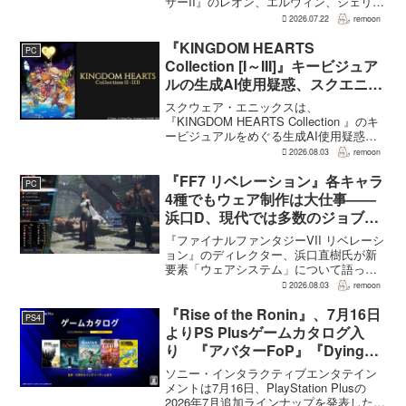
サーII』のレオン、エルウィン、シェリー
は、単なるファンサービスやゲスト出演
2026.07.22
remoon
にとどまらず、新たな物語で重要な役割
を担う。ファミ通のメールインタビュー
『KINGDOM HEARTS
PC
で本作のプロデューサ...
Collection [I～III]』キービジュア
ルの生成AI使用疑惑、スクエニが
否定――不自然な描写は「人為的
スクウェア・エニックスは、
ミス」
『KINGDOM HEARTS Collection 』のキ
ービジュアルをめぐる生成AI使用疑惑に
ついて、問題となったアセットは開発チ
2026.08.03
remoon
ームが生成AIを使わず制作したもので、
不自然な箇所は「人為的ミス」によるも
『FF7 リベレーション』各キャラ
PC
のだと...
4種でもウェア制作は大仕事――
浜口D、現代では多数のジョブを
1作に盛り込むのは極めて困難と
『ファイナルファンタジーVII リベレーシ
説明
ョン』のディレクター、浜口直樹氏が新
要素「ウェアシステム」について語っ
た。本作では8人のパーティキャラクター
2026.08.03
remoon
それぞれに4種類のウェアが用意される
が、キャラクター数が多いため、作業量
『Rise of the Ronin』、7月16日
PS4
はかなりのものにな...
よりPS Plusゲームカタログ入
り 『アバターFoP』『Dying
Light』なども順次配信
ソニー・インタラクティブエンタテイン
メントは7月16日、PlayStation Plusの
2026年7月追加ラインナップを発表した。