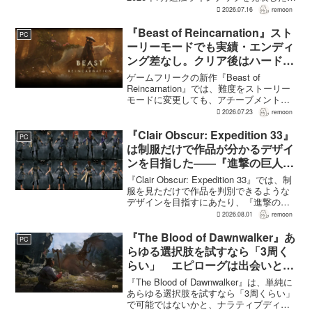
幕末の日本を舞台とするTeam NINJAのオ
2026.07.16
remoon
ープンワールドアクションRPG『Rise of
the Ron...
『Beast of Reincarnation』スト
PC
ーリーモードでも実績・エンディ
ング差なし。クリア後はハード超
えのNEW GAME+も
ゲームフリークの新作『Beast of
Reincarnation』では、難度をストーリー
モードに変更しても、アチーブメントや
収集要素、エンディングに違いはない。
2026.07.23
remoon
クリア後には、ハードモードを上回る高
難度のNEW GAME+も用意されてい
『Clair Obscur: Expedition 33』
PC
る。...
は制服だけで作品が分かるデザイ
ンを目指した――『進撃の巨人』
の制服と『BLEACH』のキャラ
『Clair Obscur: Expedition 33』では、制
造形が影響
服を見ただけで作品を判別できるような
デザインを目指すにあたり、『進撃の巨
人』を参考にしたという。あわせて、キ
2026.08.01
remoon
ャラクター造形は『BLEACH』のシンプ
ルで印象に残るデザインから...
『The Blood of Dawnwalker』あ
PC
らゆる選択肢を試すなら「3周く
らい」 エピローグは出会いと選
択で変化
『The Blood of Dawnwalker』は、単純に
あらゆる選択肢を試すなら「3周くらい」
で可能ではないかと、ナラティブディレ