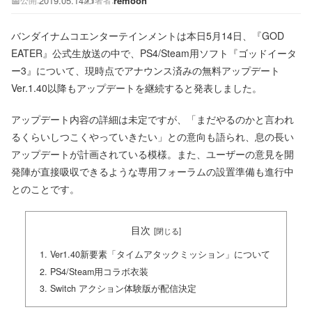
📅
2019.05.14
✍️
remoon
公開:
著者:
バンダイナムコエンターテインメントは本日5月14日、『GOD
EATER』公式生放送の中で、PS4/Steam用ソフト『ゴッドイータ
ー3』について、現時点でアナウンス済みの無料アップデート
Ver.1.40以降もアップデートを継続すると発表しました。
アップデート内容の詳細は未定ですが、「まだやるのかと言われ
るくらいしつこくやっていきたい」との意向も語られ、息の長い
アップデートが計画されている模様。また、ユーザーの意見を開
発陣が直接吸収できるような専用フォーラムの設置準備も進行中
とのことです。
目次
Ver1.40新要素「タイムアタックミッション」について
PS4/Steam用コラボ衣装
Switch アクション体験版が配信決定