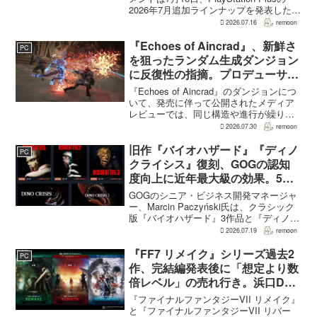
2026年7月追加ラインナップを発表した。
幕末の日本を舞台とするTeam NINJAのオ
2026.07.16
remoon
ープンワールドアクションRPG『Rise of
the Ron...
『Echoes of Aincrad』、新鮮さ
PC
を狙ったランダム生成ダンジョン
に反復性の指摘。プロデューサー
は発売前に採用理由を説明
『Echoes of Aincrad』のダンジョンにつ
いて、発売に伴って公開されたメディア
レビューでは、同じ構造や進行が繰り返
されるとの評価が出ている。発売前の7月
2026.07.30
remoon
上旬に行われた週刊ファミ通の対談で
は、ゲーム総合プロデューサーの二見鷹
旧作『バイオハザード』『ディノ
PC
介氏が...
クライシス』復刻、GOGの認知
度向上に近年最大級の効果。5作
品は90％超の肯定的評価
GOGのシニア・ビジネス開発マネージャ
ー、Marcin Paczyński氏は、クラシック
版『バイオハザード』3作品と『ディノク
ライシス』2作品の復刻が、近年のGOG
2026.07.19
remoon
において、ほかのほとんどのリリース以
上に認知度向上へ貢献したと語った。現
『FF7 リメイク』シリーズ過去2
PC
在...
作、完結編発表後に「想定より数
倍レベル」の売れ行き。浜口Dが
明かす
『ファイナルファンタジーVII リメイク』
と『ファイナルファンタジーVII リバー