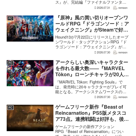
ス』が、完結編『ファイナルファンタジ
ーVII リベレーション』の発表後、「我々
2026.07.31
remoon
の想定よりも、数倍レベル」で売れてい
ると、シリーズディレクターの浜口直樹
『原神』風の買い切りオープンワ
PC
氏がAU...
ールドRPG『ドラゴンソード：ア
ウェイクニング』がSteamで好発
進。価格3,480円、レビュー5,000
Hound13が7月22日にリリースしたオープ
件超で約90％好評
ンワールド・タッグアクションRPG『ド
ラゴンソード：アウェイクニング』が、
Steamで好調なスタートを切った。7月30
2026.07.30
remoon
日の確認時点で、全言語・全購入形態の
ユーザーレビューは5,710件に達し、う...
アークらしい奥深いキャラクター
PC
を作れる最大数――『MARVEL
Tōkon』ローンチキャラが20人に
なった理由
『MARVEL Tōkon: Fighting Souls』で
は、発売時に20キャラクターがプレイ可
能となる。アークシステムワークスの山
中丈嗣プロデューサーは、この人数につ
2026.07.30
remoon
いて、予算とスケジュールを考慮した結
果だと説明。そのうえで、同社らし...
ゲームフリーク新作『Beast of
PC
Reincarnation』PS5版メタスコ
ア73点。連携戦闘は好評も、後半
の“ボス再戦続き”には不満
ゲームフリークの新作アクション
RPG『Beast of Reincarnation』につい