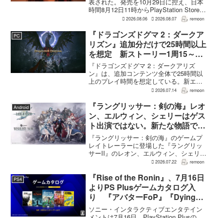
表された。発売を10月29日に控え、日本
時間8月12日11時からPlayStation Store、
Steam、Epic Games Storeで予約受付が
2026.08.06
2026.08.07
remoon
始まる。同時に公開される新トレ...
『ドラゴンズドグマ 2：ダークア
PC
リズン』追加分だけで25時間以上
を想定 新ストーリー1周15～20
時間、12種ダンジョンは各30分
『ドラゴンズドグマ 2：ダークアリズ
～1時間
ン』は、追加コンテンツ全体で25時間以
上のプレイ時間を想定している。新エリ
ア「ノルガン」で展開されるメインシナ
2026.07.14
remoon
リオは1周15～20時間、本編フィールドに
追加される12種類のユニークダンジョン
『ラングリッサー：剣の海』レオ
Android
「忘れられた試...
ン、エルウィン、シェリーはゲス
ト出演ではない。新たな物語で重
要な役割を担う
『ラングリッサー：剣の海』のゲームプ
レイトレーラーに登場した『ラングリッ
サーII』のレオン、エルウィン、シェリー
は、単なるファンサービスやゲスト出演
2026.07.22
remoon
にとどまらず、新たな物語で重要な役割
を担う。ファミ通のメールインタビュー
『Rise of the Ronin』、7月16日
PS4
で本作のプロデューサ...
よりPS Plusゲームカタログ入
り 『アバターFoP』『Dying
Light』なども順次配信
ソニー・インタラクティブエンタテイン
メントは7月16日、PlayStation Plusの