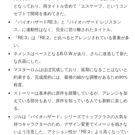
となっており、両タイトル含めて「エスケープ」というコン
セプトで開発を進めてきた。
『バイオハザードRE:3』と『バイオハザード レジスタン
ス』に連動性はなく、完全に切り離されたタイトル。
『RE:3』は『RE:2』と比べるとアレンジされている要素が多
い。
ネメシスはベースとなるB.O.W.があり、さらに改造して新た
な兵器にした。
マスターロムはほぼ完成しており、延期になることはないと
約束する。完成度的には、最後の細かな調整があるため90%
程度。
ストーリーは基本的に原作を踏襲しているが、アレンジを加
えている部分もあり、原作を知っている人でも新鮮に楽しめ
る。
ジルは『バイオハザード』シリーズでトップクラスの人気を
持つキャラクターのため、デザイン変更でイメージを崩さな
いよう注意した。アクション性が『RE:2』より高くなってい