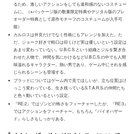
るため、激しいアクションをしても違和感のないコスチュー
ムに。（※パッケージ版の数量限定特典やデジタル版のプレ
オーダー特典として原作モチーフのコスチュームが入手可
能）
カルロスは外見だけでなく性格にもアレンジを加えた。た
だ、ジョーク好きで軽口は叩くけど実は優しいという設定は
あまり変わっていない。U.B.C.S.という組織とジルを繋ぎ合
わせた人物で、仲間を気にかけるなどU.B.C.S.の中でも人間
味溢れるキャラクター。熱い男であり、ゲーム中にそれを感
じられるシーンも登場する。
ブラッドについてはゲーム内で見てほしいが、立ち位置はけ
っこう変わっている。生き残っているS.T.A.R.S.の仲間たち
と色々動いているという設定。
『RE:2』ではゾンビの怖さをフィーチャーしたが、『RE:3』
ではアクションをフィーチャー。もちろん『バイオハザー
ド』らしさもしっかりある。