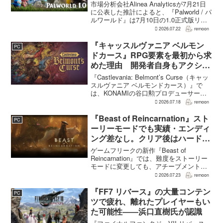
計3050万本規模
市場分析会社Alinea Analyticsが7月21日
に公表した推計によると、『Palworld / パ
ルワールド』は7月10日の1.0正式版リリ
ース後、Steamで約150万本、PS5で約30
2026.07.22
remoon
万本、Xboxで7万本弱を追加販売した。
各プ...
『キャッスルヴァニア ベルモン
PC
ドカース』RPG要素を最初から求
めた理由 開発者自身もアクショ
ンのつらさを実感
『Castlevania: Belmont’s Curse（キャッ
スルヴァニア ベルモンドカース）』で
は、KONAMIの谷口勲プロデューサー
が、レベルアップを含むRPG的システム
2026.07.18
remoon
を開発当初から入れるよう求めていた。
何度も挑戦すれば先へ進める...
『Beast of Reincarnation』スト
PC
ーリーモードでも実績・エンディ
ング差なし。クリア後はハード超
えのNEW GAME+も
ゲームフリークの新作『Beast of
Reincarnation』では、難度をストーリー
モードに変更しても、アチーブメントや
収集要素、エンディングに違いはない。
2026.07.23
remoon
クリア後には、ハードモードを上回る高
難度のNEW GAME+も用意されてい
『FF7 リバース』の大量コンテン
PC
る。...
ツで疲れ、離れたプレイヤーもい
た可能性――浜口直樹氏が認識