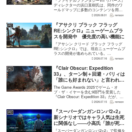
『ファイナルファンタジーVII リバース』
ディレクターの浜口直樹氏は、同作のワ
ールドマップに多数のコンテンツを用意
したことで、一部のプレイヤーが疲れを
2026.08.01
remoon
感じたり、ゲームから離れたりした可能
性があるとの認識を示した。
『アサクリ ブラック フラッグ
PC
GamesRadar+のイン...
RE:シンクロ』ニューゲームプラ
スを開発中 優先度の高い機能に
『アサシン クリード ブラック フラッグ
RE:シンクロ』では、現在ニューゲームプ
ラスの開発が進められている。
GamesRadar+によると、ゲームディレク
2026.07.16
remoon
ターのRichard Knight氏は、YouTuberの
JorRaptor氏による...
『Clair Obscur: Expedition
PC
33』、ターン制＋回避・パリィは
「誰にも好まれない」と言われて
いた 開発陣は実際に遊んだ面白
The Game Awards 2025でゲーム・オ
さを優先
ブ・ザ・イヤーを含む9部門を受賞した
『Clair Obscur: Expedition 33』だが、タ
ーン制バトルに回避やパリィを組み合わ
2026.07.15
remoon
せる設計は、発売前に「誰にも好まれな
い」と何度も言...
『スーパーダンガンロンパ2×2』
PC
新シナリオではキャラ人気は生死
に関係なし――小高氏「誰が死ん
でもヘイトメールは送らないで」
『スーパーダンガンロンパ2×2』で監修を