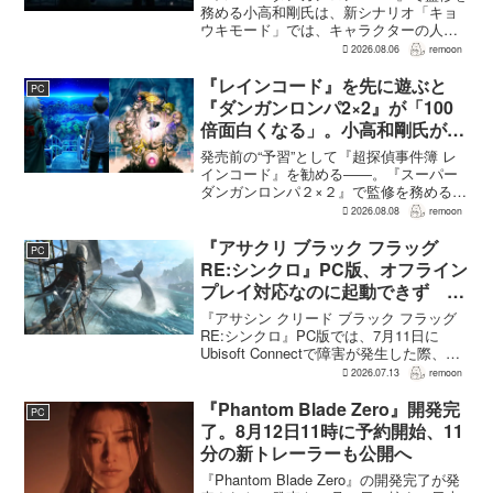
務める小高和剛氏は、新シナリオ「キョ
ウキモード」では、キャラクターの人気
にかかわらず退場させるとRPG Siteのイ
2026.08.06
remoon
ンタビューで語った。事件や出来事が原
作と変わることで、これまで見られなか
『レインコード』を先に遊ぶと
PC
った一面がよ...
『ダンガンロンパ2×2』が「100
倍面白くなる」。小高和剛氏がプ
レイをおすすめ
発売前の“予習”として『超探偵事件簿 レ
インコード』を勧める――。『スーパー
ダンガンロンパ２×２』で監修を務める小
高和剛氏が、そんなメッセージをファン
2026.08.08
remoon
に向けて送った。Noisy Pixelのインタビ
ューでの発言で、小高氏は「先に『レイ
『アサクリ ブラック フラッグ
PC
ンコー...
RE:シンクロ』PC版、オフライン
プレイ対応なのに起動できず
Ubisoft Connect障害時に報告相
『アサシン クリード ブラック フラッグ
次ぐ
RE:シンクロ』PC版では、7月11日に
Ubisoft Connectで障害が発生した際、ゲ
ームを起動できないとの報告が相次い
2026.07.13
remoon
だ。オフライン起動を選んでもプレイで
きなかったという投稿もあり、影響は
『Phantom Blade Zero』開発完
PC
全...
了。8月12日11時に予約開始、11
分の新トレーラーも公開へ
『Phantom Blade Zero』の開発完了が発