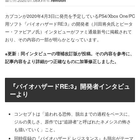
📅
2020.01.08
✍️
remoon
公開:
著者:
カプコンが2020年4月3日に発売を予定しているPS4/Xbox One/PC
用ソフト『バイオハザードRE:3』の開発者（川田将央氏とピータ
ー・ファビアノ氏）インタビューがファミ通最新号に掲載されて
おり、その内容の一部が明らかとなっています。
※更新：同インタビューの増補改訂版が投稿。その内容を参考に、
記事内容をより詳細かつ正確なものに加筆修正しました。
『バイオハザードRE:3』開発者インタビュ
ーより
コンセプトは「追われる恐怖、脱出までの過程をベースに、
ジルの美しさ、原作では“追跡者”と呼ばれたネメシスの怖さ
も描いていく」こと。
同時収録の『バイオハザード レジスタンス』も脱出がテーマ