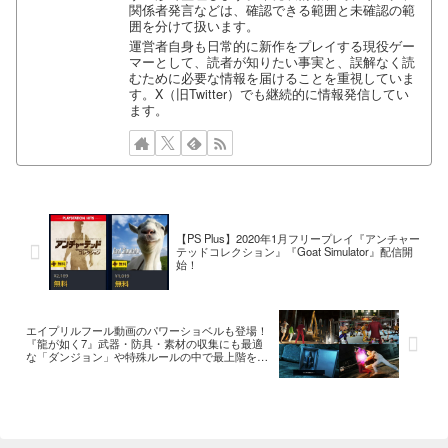
関係者発言などは、確認できる範囲と未確認の範
囲を分けて扱います。
運営者自身も日常的に新作をプレイする現役ゲー
マーとして、読者が知りたい事実と、誤解なく読
むために必要な情報を届けることを重視していま
す。X（旧Twitter）でも継続的に情報発信してい
ます。
【PS Plus】2020年1月フリープレイ『アンチャー
テッドコレクション』『Goat Simulator』配信開
始！
エイプリルフール動画のパワーショベルも登場！
『龍が如く7』武器・防具・素材の収集にも最適
な「ダンジョン」や特殊ルールの中で最上階を目
指し戦う「蒼天堀バトルアリーナ」の情報が公
開！