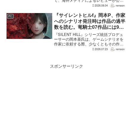
て、海外メディアによるレビューが公開
された。PS5版のメタスコアは73。採点
2026.08.04
remoon
された49件のうち25件が好評、24件が賛
否両論で、不評に分類されたレビュ...
『サイレントヒルf』岡本P、作家
PC
へのシナリオ発注時は作品の過半
数を読む。竜騎士07作品には9割
以上目を通す
『SILENT HILL』シリーズ統括プロデュ
ーサーの岡本基氏は、ゲームシナリオを
作家に依頼する際、少なくともその作家
の作品の過半数に目を通すという。作家
2026.07.23
remoon
への敬意に加え、得意・不得意を把握し
たうえで物語を任せるためだ。電ファミ
ニコゲーマーが...
スポンサーリンク