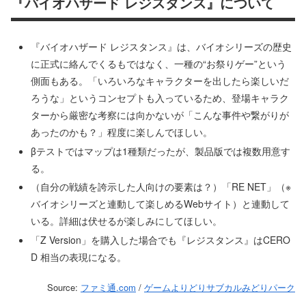
『バイオハザード レジスタンス』について
『バイオハザード レジスタンス』は、バイオシリーズの歴史
に正式に絡んでくるもではなく、一種の“お祭りゲー”という
側面もある。「いろいろなキャラクターを出したら楽しいだ
ろうな」というコンセプトも入っているため、登場キャラク
ターから厳密な考察には向かないが「こんな事件や繋がりが
あったのかも？」程度に楽しんでほしい。
βテストではマップは1種類だったが、製品版では複数用意す
る。
（自分の戦績を誇示した人向けの要素は？）「RE NET」（※
バイオシリーズと連動して楽しめるWebサイト）と連動して
いる。詳細は伏せるが楽しみにしてほしい。
「Z Version」を購入した場合でも『レジスタンス』はCERO
D 相当の表現になる。
Source:
ファミ通.com
/
ゲームよりどりサブカルみどりパーク