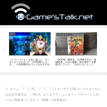
PC
関係者発言
PS
狙っ
『レインコード』を先に遊ぶと『ダン
『DOOM』開発元、台湾最大手の「海
『G
性の
ガンロンパ2×2』が「100倍面白くな
賊業者」に自ら接触、箱を格安で大量
的な
採用
る」。小高和剛氏がプレイをおすすめ
販売していた。「自分たちにとっては
にど
流通だった」
ホーム
PC
『バイオハザードRE:3』マスターロム
はほぼ完成済み、『RE:2』よりもアクションをフィーチャーした作
りなど開発者インタビュー情報（※加筆修正）