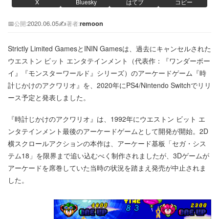
X
Bluesky
はてブ
コピー
📅
2020.06.05
✍️
remoon
公開:
著者:
Strictly Limited GamesとININ Gamesは、過去にキャンセルされた
ウエストン ビット エンタテインメント（代表作：『ワンダーボー
イ』『モンスターワールド』シリーズ）のアーケードゲーム『時
計じかけのアクワリオ』を、2020年にPS4/Nintendo Switchでリリ
ース予定と発表しました。
『時計じかけのアクワリオ』は、1992年にウエストン ビット エ
ンタテインメント最後のアーケードゲームとして開発が開始。2D
横スクロールアクションの本作は、アーケード基板「セガ・シス
テム18」を限界まで追い込むべく制作されましたが、3Dゲームが
アーケードを席巻していた当時の状況を踏まえ発売が中止されま
した。