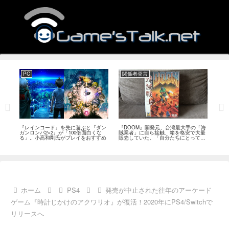
PC
関係者発言
PS
狙っ
『レインコード』を先に遊ぶと『ダン
『DOOM』開発元、台湾最大手の「海
『G
性の
ガンロンパ2×2』が「100倍面白くな
賊業者」に自ら接触、箱を格安で大量
的な
採用
る」。小高和剛氏がプレイをおすすめ
販売していた。「自分たちにとっては
にど
流通だった」
ホーム
PS4
発売が中止された往年のアーケード
ゲーム『時計じかけのアクワリオ』が復活！2020年にPS4/Switchで
リリースへ