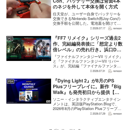
Con、バッテリー交換は背面4本
のネジを外して本体を開く方式
任天堂が、ユーザー自身でバッテリーを
交換できるNintendo Switch用Joy-Conの
交換手順を公開した。電池蓋を開けて入
れ替える方式ではなく、背面のネジ4本を
2026.07.17
remoon
外して本体を開き、内部のバッテリーと
ケーブルを取り外す必要がある。この
『FF7 リメイク』シリーズ過去2
PC
改...
作、完結編発表後に「想定より数
倍レベル」の売れ行き。浜口Dが
明かす
『ファイナルファンタジーVII リメイク』
と『ファイナルファンタジーVII リバー
ス』が、完結編『ファイナルファンタジ
ーVII リベレーション』の発表後、「我々
2026.07.31
remoon
の想定よりも、数倍レベル」で売れてい
ると、シリーズディレクターの浜口直樹
『Dying Light 2』が8月のPS
PS4
氏がAU...
Plusフリープレイに。新作『Big
Walk』も発売初日から提供【海
外発表】
ソニー・インタラクティブエンタテイン
メントは、英語版PlayStation.Blogで、
2026年8月のPlayStation Plusフリープレ
イとして『Dying Light 2 Stay Human:
2026.07.29
remoon
Reloaded Edition...