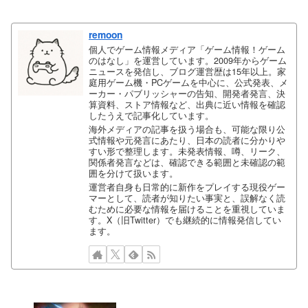
remoon
個人でゲーム情報メディア「ゲーム情報！ゲーム
のはなし」を運営しています。2009年からゲーム
ニュースを発信し、ブログ運営歴は15年以上。家
庭用ゲーム機・PCゲームを中心に、公式発表、メ
ーカー・パブリッシャーの告知、開発者発言、決
算資料、ストア情報など、出典に近い情報を確認
したうえで記事化しています。
海外メディアの記事を扱う場合も、可能な限り公
式情報や元発言にあたり、日本の読者に分かりや
すい形で整理します。未発表情報、噂、リーク、
関係者発言などは、確認できる範囲と未確認の範
囲を分けて扱います。
運営者自身も日常的に新作をプレイする現役ゲー
マーとして、読者が知りたい事実と、誤解なく読
むために必要な情報を届けることを重視していま
す。X（旧Twitter）でも継続的に情報発信してい
ます。