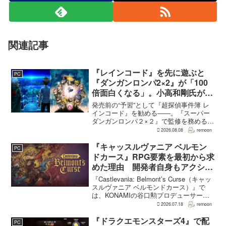
関連記事
『レインコード』を先に遊ぶと
PC
『ダンガンロンパ2×2』が「100
倍面白くなる」。小高和剛氏がプ
レイをおすすめ
発売前の“予習”として『超探偵事件簿 レ
インコード』を勧める――。『スーパー
ダンガンロンパ２×２』で監修を務める小
高和剛氏が、そんなメッセージをファン
2026.08.08
remoon
に向けて送った。Noisy Pixelのインタビ
ューでの発言で、小高氏は「先に『レイ
『キャッスルヴァニア ベルモン
PC
ンコー...
ドカース』RPG要素を最初から求
めた理由 開発者自身もアクショ
ンのつらさを実感
『Castlevania: Belmont’s Curse（キャッ
スルヴァニア ベルモンドカース）』で
は、KONAMIの谷口勲プロデューサー
が、レベルアップを含むRPG的システム
2026.07.18
remoon
を開発当初から入れるよう求めていた。
何度も挑戦すれば先へ進める...
『ドラクエモンスターズ4』で配
PC