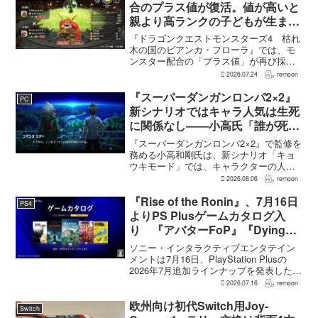
合のプラス値が復活。値が高いと
親より高ランクの子どもが生まれ
ることも
『ドラゴンクエストモンスターズ4 枯れ
木の国のビアンカ・フローラ』では、モ
ンスター配合の「プラス値」が再び採用
される。配合を繰り返すことで数値が増
2026.07.24
remoon
え、大きいほどモンスターのパラメータ
が高くなる補正がかかる。前作『ドラゴ
『スーパーダンガンロンパ2×2』
PC
ンクエストモンスターズ...
新シナリオではキャラ人気は生死
に関係なし――小高氏「誰が死ん
でもヘイトメールは送らないで」
『スーパーダンガンロンパ2×2』で監修を
務める小高和剛氏は、新シナリオ「キョ
ウキモード」では、キャラクターの人気
にかかわらず退場させるとRPG Siteのイ
2026.08.06
remoon
ンタビューで語った。事件や出来事が原
作と変わることで、これまで見られなか
『Rise of the Ronin』、7月16日
PS4
った一面がよ...
よりPS Plusゲームカタログ入
り 『アバターFoP』『Dying
Light』なども順次配信
ソニー・インタラクティブエンタテイン
メントは7月16日、PlayStation Plusの
2026年7月追加ラインナップを発表した。
幕末の日本を舞台とするTeam NINJAのオ
2026.07.16
remoon
ープンワールドアクションRPG『Rise of
the Ron...
欧州向け初代Switch用Joy-
Switch