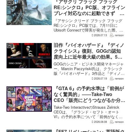
果だと説明。そのうえで、同社らし...
『アサクリ ブラック フラッグ
PC
RE:シンクロ』PC版、オフライン
プレイ対応なのに起動できず
Ubisoft Connect障害時に報告相
『アサシン クリード ブラック フラッグ
次ぐ
RE:シンクロ』PC版では、7月11日に
Ubisoft Connectで障害が発生した際、ゲ
ームを起動できないとの報告が相次い
2026.07.13
remoon
だ。オフライン起動を選んでもプレイで
きなかったという投稿もあり、影響は
旧作『バイオハザード』『ディノ
PC
全...
クライシス』復刻、GOGの認知
度向上に近年最大級の効果。5作
品は90％超の肯定的評価
GOGのシニア・ビジネス開発マネージャ
ー、Marcin Paczyński氏は、クラシック
版『バイオハザード』3作品と『ディノク
ライシス』2作品の復刻が、近年のGOG
2026.07.19
remoon
において、ほかのほとんどのリリース以
上に認知度向上へ貢献したと語った。現
『GTA 6』の予約水準は「前例が
PS5
在...
なく驚異的」――Take-Two
CEO「販売にどうつながるか分か
らない」
Take-Two InteractiveのStrauss Zelnick
CEOは、『グランド・セフト・オート
VI』の予約水準について「前例がなく驚
異的」と評価した。その一方で、あまり
2026.08.08
remoon
に前例のない水準であるため、実際の販
売へどうつながるの...
『FF7 リベレーション』英語版ク