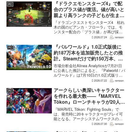
何度も挑戦すれば先へ進める...
『ドラクエモンスターズ4』で配
PC
合のプラス値が復活。値が高いと
親より高ランクの子どもが生まれ
ることも
『ドラゴンクエストモンスターズ4 枯れ
木の国のビアンカ・フローラ』では、モ
ンスター配合の「プラス値」が再び採用
される。配合を繰り返すことで数値が増
2026.07.24
remoon
え、大きいほどモンスターのパラメータ
が高くなる補正がかかる。前作『ドラゴ
『パルワールド』1.0正式版後に
PC
ンクエストモンスターズ...
約187万本を追加販売したとの推
計。Steamだけで約150万本、累
計3050万本規模
市場分析会社Alinea Analyticsが7月21日
に公表した推計によると、『Palworld / パ
ルワールド』は7月10日の1.0正式版リリ
ース後、Steamで約150万本、PS5で約30
2026.07.22
remoon
万本、Xboxで7万本弱を追加販売した。
各プ...
アークらしい奥深いキャラクター
PC
を作れる最大数――『MARVEL
Tōkon』ローンチキャラが20人に
なった理由
『MARVEL Tōkon: Fighting Souls』で
は、発売時に20キャラクターがプレイ可
能となる。アークシステムワークスの山
中丈嗣プロデューサーは、この人数につ
2026.07.30
remoon
いて、予算とスケジュールを考慮した結