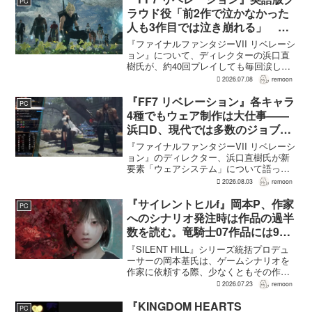
PC
ラウド役「前2作で泣かなかった
人も3作目では泣き崩れる」 浜
口Dも約40回泣いたクラウドの重
『ファイナルファンタジーVII リベレーシ
要場面に言及
ョン』について、ディレクターの浜口直
樹氏が、約40回プレイしても毎回涙した
というクラウドの重要な場面について語
2026.07.08
remoon
った。英語版クラウド役のCody Christian
氏も、「最初の2作で泣かなかった人も...
『FF7 リベレーション』各キャラ
PC
4種でもウェア制作は大仕事――
浜口D、現代では多数のジョブを
1作に盛り込むのは極めて困難と
『ファイナルファンタジーVII リベレーシ
説明
ョン』のディレクター、浜口直樹氏が新
要素「ウェアシステム」について語っ
た。本作では8人のパーティキャラクター
2026.08.03
remoon
それぞれに4種類のウェアが用意される
が、キャラクター数が多いため、作業量
『サイレントヒルf』岡本P、作家
PC
はかなりのものにな...
へのシナリオ発注時は作品の過半
数を読む。竜騎士07作品には9割
以上目を通す
『SILENT HILL』シリーズ統括プロデュ
ーサーの岡本基氏は、ゲームシナリオを
作家に依頼する際、少なくともその作家
の作品の過半数に目を通すという。作家
2026.07.23
remoon
への敬意に加え、得意・不得意を把握し
たうえで物語を任せるためだ。電ファミ
『KINGDOM HEARTS
PC