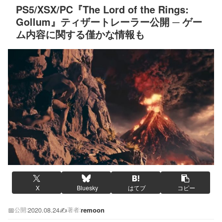
PS5/XSX/PC『The Lord of the Rings:
Gollum』ティザートレーラー公開 ─ ゲー
ム内容に関する僅かな情報も
X
Bluesky
はてブ
コピー
📅
2020.08.24
✍️
remoon
公開:
著者: