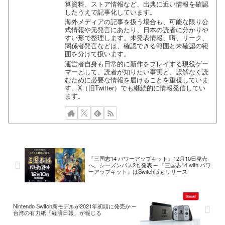
算資料、ストア情報など、出典に近い情報を確認
したうえで記事化しています。
海外メディアの記事を扱う場合も、可能な限り公
式情報や元発言にあたり、日本の読者に分かりや
すい形で整理します。未発表情報、噂、リーク、
関係者発言などは、確認できる範囲と未確認の範
囲を分けて扱います。
運営者自身も日常的に新作をプレイする現役ゲー
マーとして、読者が知りたい事実と、誤解なく読
むために必要な情報を届けることを重視していま
す。X（旧Twitter）でも継続的に情報発信してい
ます。
『三国志14 パワーアップキット』12月10日発売
へ。シーズンパス2も発表 ─ 『三国志14 with パワ
ーアップキット』はSwitch版もリリース
Nintendo Switch新モデルが2021年初頭に発売か ─
台湾の有力紙「経済日報」が報じる