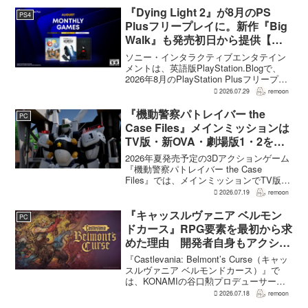
ルで印象に残るデザインから...
『Dying Light 2』が8月のPS
PS4
Plusフリープレイに。新作『Big
Walk』も発売初日から提供【海
外発表】
ソニー・インタラクティブエンタテイン
メントは、英語版PlayStation.Blogで、
2026年8月のPlayStation Plusフリープレ
イとして『Dying Light 2 Stay Human:
2026.07.29
remoon
Reloaded Edition...
『機動警察パトレイバー the
PC
Case Files』メインミッションは
TV版・新OVA・劇場版1・2をカ
バー。零式とヘルハウンドを動か
2026年夏発売予定の3Dアクションゲーム
すため“アナザーサイドミッショ
『機動警察パトレイバー the Case
Files』では、メインミッションでTV版、
ン”を実装
新OVA、劇場版第1作・第2作の範囲をカ
2026.07.19
remoon
バーする。これは、本作のプロデューサ
ーを務めるグッドスマイルカンパニー
『キャッスルヴァニア ベルモン
PC
の...
ドカース』RPG要素を最初から求
めた理由 開発者自身もアクショ
ンのつらさを実感
『Castlevania: Belmont’s Curse（キャッ
スルヴァニア ベルモンドカース）』で
は、KONAMIの谷口勲プロデューサー
が、レベルアップを含むRPG的システム
2026.07.18
remoon
を開発当初から入れるよう求めていた。