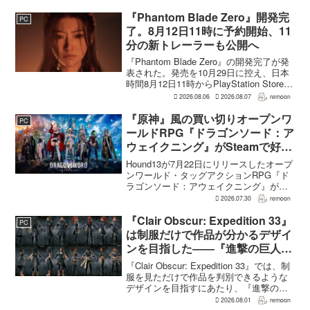
『Phantom Blade Zero』開発完
PC
了。8月12日11時に予約開始、11
分の新トレーラーも公開へ
『Phantom Blade Zero』の開発完了が発
表された。発売を10月29日に控え、日本
時間8月12日11時からPlayStation Store、
Steam、Epic Games Storeで予約受付が
2026.08.06
2026.08.07
remoon
始まる。同時に公開される新トレ...
『原神』風の買い切りオープンワ
PC
ールドRPG『ドラゴンソード：ア
ウェイクニング』がSteamで好発
進。価格3,480円、レビュー5,000
Hound13が7月22日にリリースしたオープ
件超で約90％好評
ンワールド・タッグアクションRPG『ド
ラゴンソード：アウェイクニング』が、
Steamで好調なスタートを切った。7月30
2026.07.30
remoon
日の確認時点で、全言語・全購入形態の
ユーザーレビューは5,710件に達し、う...
『Clair Obscur: Expedition 33』
PC
は制服だけで作品が分かるデザイ
ンを目指した――『進撃の巨人』
の制服と『BLEACH』のキャラ
『Clair Obscur: Expedition 33』では、制
造形が影響
服を見ただけで作品を判別できるような
デザインを目指すにあたり、『進撃の巨
人』を参考にしたという。あわせて、キ
2026.08.01
remoon
ャラクター造形は『BLEACH』のシンプ