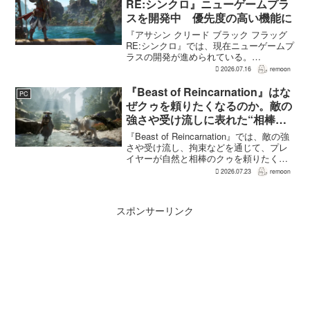
RE:シンクロ』ニューゲームプラ
スを開発中 優先度の高い機能に
『アサシン クリード ブラック フラッグ
RE:シンクロ』では、現在ニューゲームプ
ラスの開発が進められている。
GamesRadar+によると、ゲームディレク
2026.07.16
remoon
ターのRichard Knight氏は、YouTuberの
JorRaptor氏による...
『Beast of Reincarnation』はな
PC
ぜクゥを頼りたくなるのか。敵の
強さや受け流しに表れた“相棒と
の共闘”設計
『Beast of Reincarnation』では、敵の強
さや受け流し、拘束などを通じて、プレ
イヤーが自然と相棒のクゥを頼りたくな
る戦闘が設計されている。そうした設計
2026.07.23
remoon
意図について、本作でディレクター兼シ
ナリオライターを務めるゲームフリー
ク...
スポンサーリンク