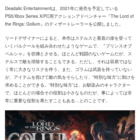
Deadalic Entertainmentは、2021年に発売を予定している
PS5/Xbox Series X/PC用アクションアドベンチャー『The Lord of
the Rings: Gollum』のティザートレーラーを公開しました。
リードデザイナーによると、本作はステルスと垂直の崖を登って
いくパルクールを組み合わせたようなゲームで、『プリンスオブ
ペルシャ』を彷彿とさせる。ほとんど戦闘のないゲームだが、ス
テルスで敵を排除することもできる。ただし、それは容易ではな
く常に大きなリスクを伴う。また、ゴラムは武器を持っていない
が、アイテムを投げて敵の気をそらしたり、”特別な味方”に助けを
求めることができる。”特別な味方”は、お馴染みのキャラクター
で、ほとんどの場合その役割は小さなものだが、事によっては非
常に重要な役割を果たすこともある…とのことです。