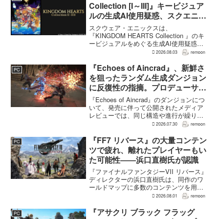
ニコゲーマーが...
Collection [I～III]』キービジュア
ルの生成AI使用疑惑、スクエニが
否定――不自然な描写は「人為的
スクウェア・エニックスは、
ミス」
『KINGDOM HEARTS Collection 』のキ
ービジュアルをめぐる生成AI使用疑惑に
ついて、問題となったアセットは開発チ
2026.08.03
remoon
ームが生成AIを使わず制作したもので、
不自然な箇所は「人為的ミス」によるも
『Echoes of Aincrad』、新鮮さ
PC
のだと...
を狙ったランダム生成ダンジョン
に反復性の指摘。プロデューサー
は発売前に採用理由を説明
『Echoes of Aincrad』のダンジョンにつ
いて、発売に伴って公開されたメディア
レビューでは、同じ構造や進行が繰り返
されるとの評価が出ている。発売前の7月
2026.07.30
remoon
上旬に行われた週刊ファミ通の対談で
は、ゲーム総合プロデューサーの二見鷹
『FF7 リバース』の大量コンテン
PC
介氏が...
ツで疲れ、離れたプレイヤーもい
た可能性――浜口直樹氏が認識
『ファイナルファンタジーVII リバース』
ディレクターの浜口直樹氏は、同作のワ
ールドマップに多数のコンテンツを用意
したことで、一部のプレイヤーが疲れを
2026.08.01
remoon
感じたり、ゲームから離れたりした可能
性があるとの認識を示した。
『アサクリ ブラック フラッグ
PC
GamesRadar+のイン...