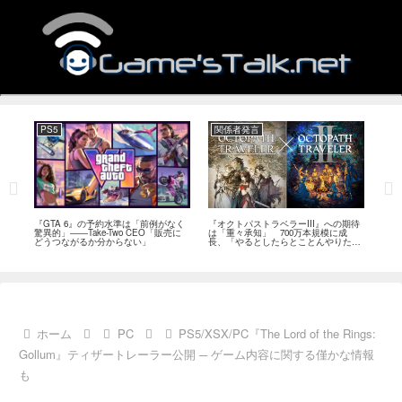
PS5
関係者発言
PC
ール
『GTA 6』の予約水準は「前例がなく
『オクトパストラベラーIII』への期待
『Ph
イク
驚異的」――Take-Two CEO「販売に
は「重々承知」 700万本規模に成
12
80
どうつながるか分からない」
長、「やるとしたらとことんやりた
ラー
評
い」と浅野智也氏
ホーム
PC
PS5/XSX/PC『The Lord of the Rings:
Gollum』ティザートレーラー公開 ─ ゲーム内容に関する僅かな情報
も