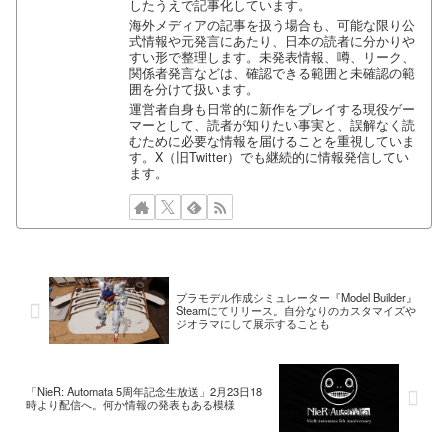
したうえで記事化しています。
海外メディアの記事を扱う場合も、可能な限り公
式情報や元発言にあたり、日本の読者に分かりや
すい形で整理します。未発表情報、噂、リーク、
関係者発言などは、確認できる範囲と未確認の範
囲を分けて扱います。
運営者自身も日常的に新作をプレイする現役ゲー
マーとして、読者が知りたい事実と、誤解なく読
むために必要な情報を届けることを重視していま
す。X（旧Twitter）でも継続的に情報発信してい
ます。
プラモデル作成シミュレーター『Model Builder』
Steamにてリリース。自分なりのカスタマイズや
ジオラマにして展示することも
「NieR: Automata 5周年記念生放送」2月23日18
時より配信へ。何か情報の発表もある模様