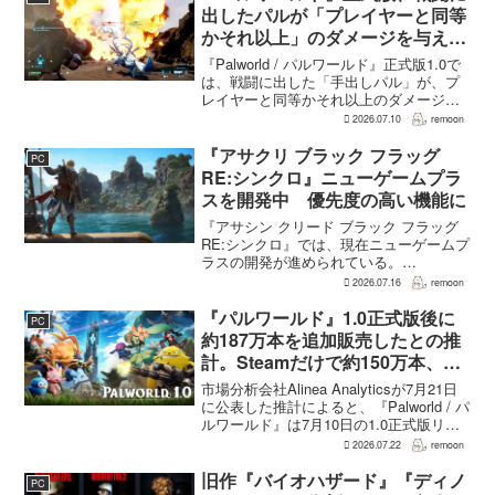
出したパルが「プレイヤーと同等
かそれ以上」のダメージを与えら
れるように
『Palworld / パルワールド』正式版1.0で
は、戦闘に出した「手出しパル」が、プ
レイヤーと同等かそれ以上のダメージを
敵に与えられるようになった。ほぼすべ
2026.07.10
remoon
てのアクティブスキルを対象に、威力や
挙動、クールダウン時間、使いやすさが
『アサクリ ブラック フラッグ
PC
見直され...
RE:シンクロ』ニューゲームプラ
スを開発中 優先度の高い機能に
『アサシン クリード ブラック フラッグ
RE:シンクロ』では、現在ニューゲームプ
ラスの開発が進められている。
GamesRadar+によると、ゲームディレク
2026.07.16
remoon
ターのRichard Knight氏は、YouTuberの
JorRaptor氏による...
『パルワールド』1.0正式版後に
PC
約187万本を追加販売したとの推
計。Steamだけで約150万本、累
計3050万本規模
市場分析会社Alinea Analyticsが7月21日
に公表した推計によると、『Palworld / パ
ルワールド』は7月10日の1.0正式版リリ
ース後、Steamで約150万本、PS5で約30
2026.07.22
remoon
万本、Xboxで7万本弱を追加販売した。
各プ...
旧作『バイオハザード』『ディノ
PC