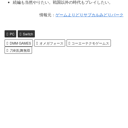
続編も当然やりたい。戦国以外の時代もプレイしたい。
情報元：
ゲームよりどりサブカルみどりパーク
PC
Switch
DMM GAMES
オメガフォース
コーエーテクモゲームス
刀剣乱舞無双