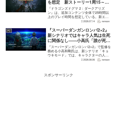
を想定 新ストーリー1周15～20
時間、12種ダンジョンは各30分
『ドラゴンズドグマ 2：ダークアリズ
～1時間
ン』は、追加コンテンツ全体で25時間以
上のプレイ時間を想定している。新エリ
ア「ノルガン」で展開されるメインシナ
2026.07.14
remoon
リオは1周15～20時間、本編フィールドに
追加される12種類のユニークダンジョン
『スーパーダンガンロンパ2×2』
PC
「忘れられた試...
新シナリオではキャラ人気は生死
に関係なし――小高氏「誰が死ん
でもヘイトメールは送らないで」
『スーパーダンガンロンパ2×2』で監修を
務める小高和剛氏は、新シナリオ「キョ
ウキモード」では、キャラクターの人気
にかかわらず退場させるとRPG Siteのイ
2026.08.06
remoon
ンタビューで語った。事件や出来事が原
作と変わることで、これまで見られなか
った一面がよ...
スポンサーリンク