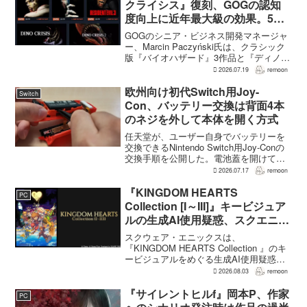
クライシス』復刻、GOGの認知
度向上に近年最大級の効果。5作
品は90％超の肯定的評価
GOGのシニア・ビジネス開発マネージャ
ー、Marcin Paczyński氏は、クラシック
版『バイオハザード』3作品と『ディノク
ライシス』2作品の復刻が、近年のGOG
2026.07.19
remoon
において、ほかのほとんどのリリース以
上に認知度向上へ貢献したと語った。現
欧州向け初代Switch用Joy-
Switch
在...
Con、バッテリー交換は背面4本
のネジを外して本体を開く方式
任天堂が、ユーザー自身でバッテリーを
交換できるNintendo Switch用Joy-Conの
交換手順を公開した。電池蓋を開けて入
れ替える方式ではなく、背面のネジ4本を
2026.07.17
remoon
外して本体を開き、内部のバッテリーと
ケーブルを取り外す必要がある。この
『KINGDOM HEARTS
PC
改...
Collection [I～III]』キービジュア
ルの生成AI使用疑惑、スクエニが
否定――不自然な描写は「人為的
スクウェア・エニックスは、
ミス」
『KINGDOM HEARTS Collection 』のキ
ービジュアルをめぐる生成AI使用疑惑に
ついて、問題となったアセットは開発チ
2026.08.03
remoon
ームが生成AIを使わず制作したもので、
不自然な箇所は「人為的ミス」によるも
『サイレントヒルf』岡本P、作家
PC
のだと...