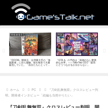
関係者発言
PS5
関
フィー
『DOOM』開発元、台湾最大手の「海
『GTA 6』の予約は「前例のない驚異
『オ
イド
賊業者」に自ら接触、箱を格安で大量
的な水準」――Take-Two CEO「販売
は「
ブレ
販売していた。「自分たちにとっては
にどうつながるか分からない」
長、
流通だった」
い」
ホーム
PC
『刀剣乱舞無双』クロスレビュー判
明。開発者インタビュー「続編も当然やりたい」
『刀剣乱舞無双』クロスレビュー判明。開