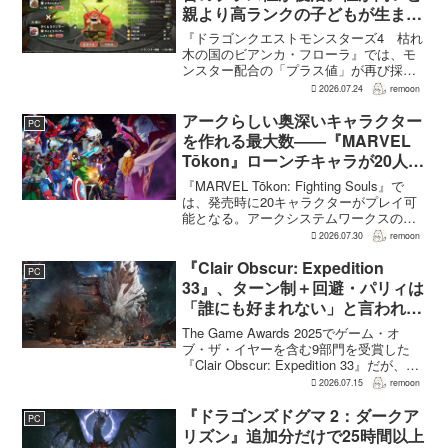
親より高ランクの子どもが生まれ
ることも
『ドラゴンクエストモンスターズ4 枯れ
木の国のビアンカ・フローラ』では、モ
ンスター配合の「プラス値」が再び採用
される。配合を繰り返すことで数値が増
2026.07.24
remoon
え、大きいほどモンスターのパラメータ
が高くなる補正がかかる。前作『ドラゴ
アークらしい奥深いキャラクター
PC
ンクエストモンスターズ...
を作れる最大数――『MARVEL
Tōkon』ローンチキャラが20人に
なった理由
『MARVEL Tōkon: Fighting Souls』で
は、発売時に20キャラクターがプレイ可
能となる。アークシステムワークスの山
中丈嗣プロデューサーは、この人数につ
2026.07.30
remoon
いて、予算とスケジュールを考慮した結
果だと説明。そのうえで、同社らし...
『Clair Obscur: Expedition
PC
33』、ターン制＋回避・パリィは
「誰にも好まれない」と言われて
いた 開発陣は実際に遊んだ面白
The Game Awards 2025でゲーム・オ
さを優先
ブ・ザ・イヤーを含む9部門を受賞した
『Clair Obscur: Expedition 33』だが、タ
ーン制バトルに回避やパリィを組み合わ
2026.07.15
remoon
せる設計は、発売前に「誰にも好まれな
い」と何度も言...
『ドラゴンズドグマ 2：ダークア
PC
リズン』追加分だけで25時間以上