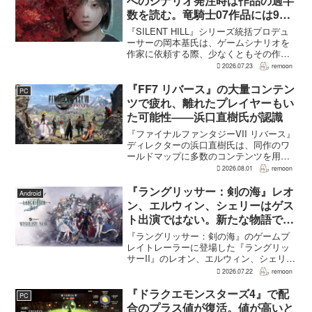
へのシナリオ発注時は作品の過半
数を読む。竜騎士07作品には9割
以上目を通す
『SILENT HILL』シリーズ統括プロデュ
ーサーの岡本基氏は、ゲームシナリオを
作家に依頼する際、少なくともその作家
の作品の過半数に目を通すという。作家
2026.07.23
remoon
への敬意に加え、得意・不得意を把握し
たうえで物語を任せるためだ。電ファミ
『FF7 リバース』の大量コンテン
PC
ニコゲーマーが...
ツで疲れ、離れたプレイヤーもい
た可能性――浜口直樹氏が認識
『ファイナルファンタジーVII リバース』
ディレクターの浜口直樹氏は、同作のワ
ールドマップに多数のコンテンツを用意
したことで、一部のプレイヤーが疲れを
2026.08.01
remoon
感じたり、ゲームから離れたりした可能
性があるとの認識を示した。
『ラングリッサー：剣の海』レオ
Android
GamesRadar+のイン...
ン、エルウィン、シェリーはゲス
ト出演ではない。新たな物語で重
要な役割を担う
『ラングリッサー：剣の海』のゲームプ
レイトレーラーに登場した『ラングリッ
サーII』のレオン、エルウィン、シェリー
は、単なるファンサービスやゲスト出演
2026.07.22
remoon
にとどまらず、新たな物語で重要な役割
を担う。ファミ通のメールインタビュー
『ドラクエモンスターズ4』で配
PC
で本作のプロデューサ...
合のプラス値が復活。値が高いと