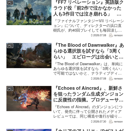
『FF7 リベレーション』英語版ク
PC
ラウド役「前2作で泣かなかった
人も3作目では泣き崩れる」 浜
口Dも約40回泣いたクラウドの重
『ファイナルファンタジーVII リベレーシ
要場面に言及
ョン』について、ディレクターの浜口直
樹氏が、約40回プレイしても毎回涙した
というクラウドの重要な場面について語
2026.07.08
remoon
った。英語版クラウド役のCody Christian
氏も、「最初の2作で泣かなかった人も...
『The Blood of Dawnwalker』あ
PC
らゆる選択肢を試すなら「3周く
らい」 エピローグは出会いと選
択で変化
『The Blood of Dawnwalker』は、単純に
あらゆる選択肢を試すなら「3周くらい」
で可能ではないかと、ナラティブディレ
クターのJakub Szamałek氏がファミ
2026.07.08
remoon
通.comのインタビューで説明した。物語
はエンディングへ収束...
『Echoes of Aincrad』、新鮮さ
PC
を狙ったランダム生成ダンジョン
に反復性の指摘。プロデューサー
は発売前に採用理由を説明
『Echoes of Aincrad』のダンジョンにつ
いて、発売に伴って公開されたメディア
レビューでは、同じ構造や進行が繰り返
されるとの評価が出ている。発売前の7月
2026.07.30
remoon
上旬に行われた週刊ファミ通の対談で
は、ゲーム総合プロデューサーの二見鷹
『カリアのアトリエ』でガストが