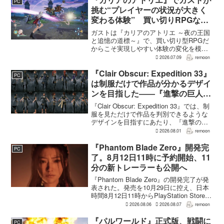
PC
介氏が...
挑む“プレイヤーの状況が大きく
変わる体験” 買い切りRPGなら
ではの変化とは
ガストは『カリアのアトリエ ～夜の王国
と追憶の道標～』で、買い切り型RPGだ
からこそ実現しやすい体験の変化を模索
している。大型の運営型ゲームが継続的
2026.07.09
remoon
に新キャラクターを投入できる時代のな
かで、同社はキャラクターやビジュアル
『Clair Obscur: Expedition 33』
PC
の魅力だけでなく、ゲ...
は制服だけで作品が分かるデザイ
ンを目指した――『進撃の巨人』
の制服と『BLEACH』のキャラ
『Clair Obscur: Expedition 33』では、制
造形が影響
服を見ただけで作品を判別できるような
デザインを目指すにあたり、『進撃の巨
人』を参考にしたという。あわせて、キ
2026.08.01
remoon
ャラクター造形は『BLEACH』のシンプ
ルで印象に残るデザインから...
『Phantom Blade Zero』開発完
PC
了。8月12日11時に予約開始、11
分の新トレーラーも公開へ
『Phantom Blade Zero』の開発完了が発
表された。発売を10月29日に控え、日本
時間8月12日11時からPlayStation Store、
Steam、Epic Games Storeで予約受付が
2026.08.06
2026.08.07
remoon
始まる。同時に公開される新トレ...
『パルワールド』正式版、戦闘に
PC