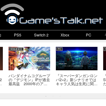
向
PS5
Switch 2
Xbox
PC
関係者発言
PC
バンダイナムコグループ
『スーパーダンガンロン
2
の『デジモン』IPが過去
パ2×2』新シナリオでは
S
最高益 2000年のアニ
キャラ人気は生死に関係
開
メ放送当時を上回る
なし――小高氏「誰が死
―
んでもヘイトメールは送
らないで」