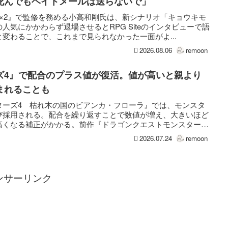
死んでもヘイトメールは送らないで」
×2』で監修を務める小高和剛氏は、新シナリオ「キョウキモ
人気にかかわらず退場させるとRPG Siteのインタビューで語
変わることで、これまで見られなかった一面がよ...
2026.08.06
remoon
ズ4』で配合のプラス値が復活。値が高いと親より
まれることも
ターズ4 枯れ木の国のビアンカ・フローラ』では、モンスタ
び採用される。配合を繰り返すことで数値が増え、大きいほど
高くなる補正がかかる。前作『ドラゴンクエストモンスター
2026.07.24
remoon
ンサーリンク