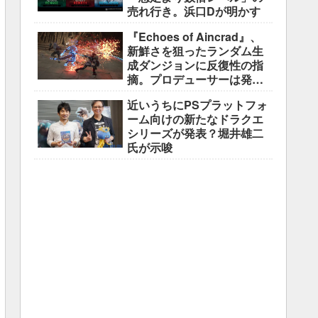
売れ行き。浜口Dが明かす
『Echoes of Aincrad』、
新鮮さを狙ったランダム生
成ダンジョンに反復性の指
摘。プロデューサーは発売
前に採用理由を説明
近いうちにPSプラットフォ
ーム向けの新たなドラクエ
シリーズが発表？堀井雄二
氏が示唆