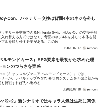
用Joy-Con、バッテリー交換は背面4本のネジを外し
ーを交換できるNintendo Switch用Joy-Conの交換手順
て入れ替える方式ではなく、背面のネジ4本を外して本体を開
ブルを取り外す必要がある。この改...
2026.07.17
remoon
ベルモンドカース』RPG要素を最初から求めた理
ションのつらさを実感
ont’s Curse（キャッスルヴァニア ベルモンドカース）』では、
ューサーが、レベルアップを含むRPG的システムを開発当初から
も挑戦すれば先へ進める...
2026.07.18
remoon
ンパ2×2』新シナリオではキャラ人気は生死に関係