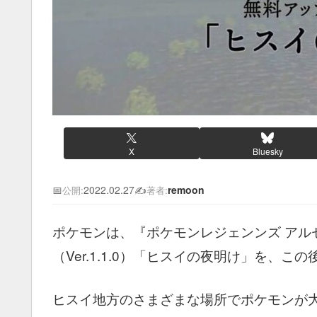
X
Bluesky
📅
2022.02.27
✍️
remoon
公開:
著者:
ポケモンは、『ポケモンレジェンンズ アル
（Ver.1.1.0）「ヒスイの夜明け」を、
ヒスイ地方のさまざまな場所でポケモンが