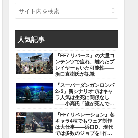
人気記事
『FF7 リバース』の大量コ
ンテンツで疲れ、離れたプ
レイヤーもいた可能性――
浜口直樹氏が認識
『スーパーダンガンロンパ
2×2』新シナリオではキャ
ラ人気は生死に関係なし
――小高氏「誰が死んでも
ヘイトメールは送らない
『FF7 リベレーション』各
で」
キャラ4種でもウェア制作
は大仕事――浜口D、現代
では多数のジョブを1作に