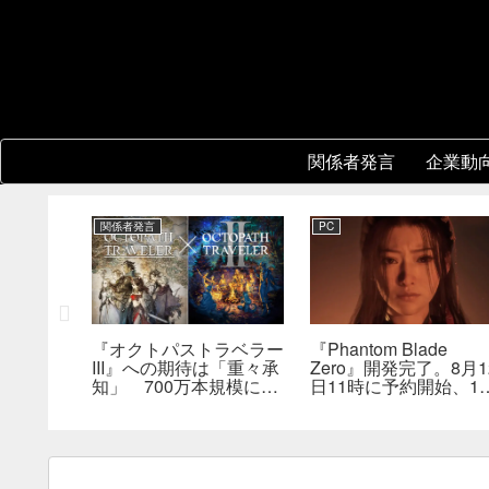
関係者発言
企業動
関係者発言
PC
レーショ
『オクトパストラベラー
『Phantom Blade
版はまだ
III』への期待は「重々承
Zero』開発完了。8月1
は何らか
知」 700万本規模に成
日11時に予約開始、11
を実現で
長、「やるとしたらとこ
分の新トレーラーも公
とんやりたい」と浅野智
へ
也氏