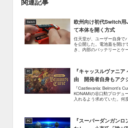
関連記事
欧州向け初代Switch
Switch
て本体を開く方式
任天堂が、ユーザー自身でバッテリ
を公開した。電池蓋を開け
き、内部のバッテリーとケー
『キャッスルヴァニア 
PC
由 開発者自身もアク
『Castlevania: Belm
KONAMIの谷口勲プロデ
入れるよう求めていた。何度
『スーパーダンガンロ
PC