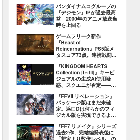
盛り込むのは極めて困難と
バンダイナムコグループの
説明
『デジモン』IPが過去最高
益 2000年のアニメ放送当
時を上回る
ゲームフリーク新作
『Beast of
Reincarnation』PS5版メ
タスコア73点。連携戦闘は
好評も、後半の“ボス再戦続
『KINGDOM HEARTS
き”には不満
Collection [I～III]』キービ
ジュアルの生成AI使用疑
惑、スクエニが否定――不
自然な描写は「人為的ミ
『FFVII リベレーション』
ス」
パッケージ版はまだ未確
定。浜口Dは何らかのフィ
ジカル版を実現できるよう
調整中
『FF7 リメイク』シリーズ
過去2作、完結編発表後に
「想定より数倍レベル」の