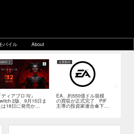
モバイル
About
Switch 2
企業動向
PC
『ディアブロ IV』
EA、約550億ドル規模
ゲーム
witch 2版、9月15日ま
の買収が正式完了 PIF
『Beast 
たは18日に発売か
主導の投資家連合傘下で
Reinca
―billbil-kun氏が価
非公開企業に
メタスコ
格・販売形態も独自入手
戦闘は
の“ボス
満