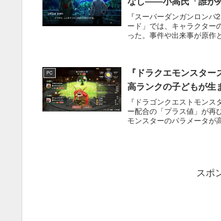
なし――小高氏「誰が
『スーパーダンガンロンパ2
ード」では、キャラクターの
った。事件や出来事が原作と
『ドラクエモンスター
PC
高ランクの子どもが生
『ドラゴンクエストモンス
ー配合の「プラス値」が再
モンスターのパラメータが
ズ...
スポ