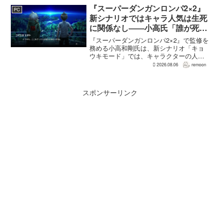
かで、同社はキャラクターやビジュアル
『スーパーダンガンロンパ2×2』
PC
の魅力だけでなく、ゲ...
新シナリオではキャラ人気は生死
に関係なし――小高氏「誰が死ん
でもヘイトメールは送らないで」
『スーパーダンガンロンパ2×2』で監修を
務める小高和剛氏は、新シナリオ「キョ
ウキモード」では、キャラクターの人気
にかかわらず退場させるとRPG Siteのイ
2026.08.06
remoon
ンタビューで語った。事件や出来事が原
作と変わることで、これまで見られなか
った一面がよ...
スポンサーリンク