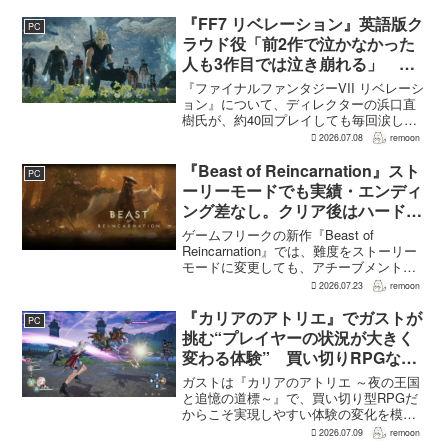
にとどまらず、新たな物語で重要な役割
を担う。ファミ通のメールインタビュー
『FF7 リベレーション』英語版ク
PC
で本作のプロデューサ...
ラウド役「前2作で泣かなかった
人も3作目では泣き崩れる」 浜
口Dも約40回泣いたクラウドの重
『ファイナルファンタジーVII リベレーシ
要場面に言及
ョン』について、ディレクターの浜口直
樹氏が、約40回プレイしても毎回涙した
というクラウドの重要な場面について語
2026.07.08
remoon
った。英語版クラウド役のCody Christian
氏も、「最初の2作で泣かなかった人も...
『Beast of Reincarnation』スト
PC
ーリーモードでも実績・エンディ
ング差なし。クリア後はハード超
えのNEW GAME+も
ゲームフリークの新作『Beast of
Reincarnation』では、難度をストーリー
モードに変更しても、アチーブメントや
収集要素、エンディングに違いはない。
2026.07.23
remoon
クリア後には、ハードモードを上回る高
難度のNEW GAME+も用意されてい
『カリアのアトリエ』でガストが
PC
る。...
挑む“プレイヤーの状況が大きく
変わる体験” 買い切りRPGなら
ではの変化とは
ガストは『カリアのアトリエ ～夜の王国
と追憶の道標～』で、買い切り型RPGだ
からこそ実現しやすい体験の変化を模索
している。大型の運営型ゲームが継続的
2026.07.09
remoon
に新キャラクターを投入できる時代のな