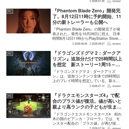
の浜口直樹氏によると、具体的な商品ラ
2026.07.30
remoon
インナップは社内で協議中で、何らかの
フィジカル版を実現できるよう調整を進
『Phantom Blade Zero』開発完
PC
めているという。G...
了。8月12日11時に予約開始、11
分の新トレーラーも公開へ
『Phantom Blade Zero』の開発完了が発
表された。発売を10月29日に控え、日本
時間8月12日11時からPlayStation Store、
Steam、Epic Games Storeで予約受付が
2026.08.06
2026.08.07
remoon
始まる。同時に公開される新トレ...
『ドラゴンズドグマ 2：ダークア
PC
リズン』追加分だけで25時間以上
を想定 新ストーリー1周15～20
時間、12種ダンジョンは各30分
『ドラゴンズドグマ 2：ダークアリズ
～1時間
ン』は、追加コンテンツ全体で25時間以
上のプレイ時間を想定している。新エリ
ア「ノルガン」で展開されるメインシナ
2026.07.14
remoon
リオは1周15～20時間、本編フィールドに
追加される12種類のユニークダンジョン
『ドラクエモンスターズ4』で配
PC
「忘れられた試...
合のプラス値が復活。値が高いと
親より高ランクの子どもが生まれ
ることも
『ドラゴンクエストモンスターズ4 枯れ
木の国のビアンカ・フローラ』では、モ
ンスター配合の「プラス値」が再び採用
される。配合を繰り返すことで数値が増
2026.07.24
remoon