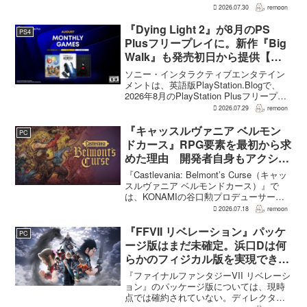
されるとの評価が出ている。発売前の7月
2026.07.30
remoon
上旬に行われた週刊ファミ通の対談で
は、ゲーム総合プロデューサーの二見鷹
『Dying Light 2』が8月のPS
PS4
介氏が...
Plusフリープレイに。新作『Big
Walk』も発売初日から提供【海
外発表】
ソニー・インタラクティブエンタテイン
メントは、英語版PlayStation.Blogで、
2026年8月のPlayStation Plusフリープレ
イとして『Dying Light 2 Stay Human:
2026.07.29
remoon
Reloaded Edition...
『キャッスルヴァニア ベルモン
PC
ドカース』RPG要素を最初から求
めた理由 開発者自身もアクショ
ンのつらさを実感
『Castlevania: Belmont’s Curse（キャッ
スルヴァニア ベルモンドカース）』で
は、KONAMIの谷口勲プロデューサー
が、レベルアップを含むRPG的システム
2026.07.18
remoon
を開発当初から入れるよう求めていた。
何度も挑戦すれば先へ進める...
『FFVII リベレーション』パッケ
PC
ージ版はまだ未確定。浜口Dは何
らかのフィジカル版を実現できる
よう調整中
『ファイナルファンタジーVII リベレーシ
ョン』のパッケージ版については、現時
点では確約されていない。ディレクター