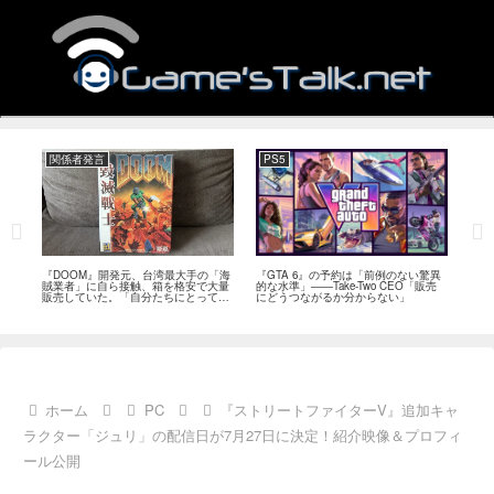
関係者発言
PS5
関
フィー
『DOOM』開発元、台湾最大手の「海
『GTA 6』の予約は「前例のない驚異
『オ
イド
賊業者」に自ら接触、箱を格安で大量
的な水準」――Take-Two CEO「販売
は「
ブレ
販売していた。「自分たちにとっては
にどうつながるか分からない」
長、
流通だった」
い」
ホーム
PC
『ストリートファイターV』追加キャ
ラクター「ジュリ」の配信日が7月27日に決定！紹介映像＆プロフィ
ール公開