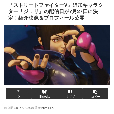
『ストリートファイターV』追加キャラク
ター「ジュリ」の配信日が7月27日に決
定！紹介映像＆プロフィール公開
X
Bluesky
はてブ
コピー
📅
2016.07.25
✍️
remoon
公開:
著者: