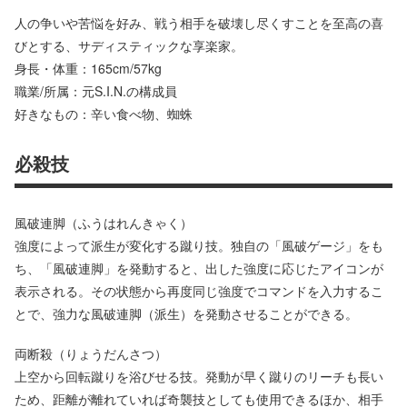
人の争いや苦悩を好み、戦う相手を破壊し尽くすことを至高の喜
びとする、サディスティックな享楽家。
身長・体重：165cm/57kg
職業/所属：元S.I.N.の構成員
好きなもの：辛い食べ物、蜘蛛
必殺技
風破連脚（ふうはれんきゃく）
強度によって派生が変化する蹴り技。独自の「風破ゲージ」をも
ち、「風破連脚」を発動すると、出した強度に応じたアイコンが
表示される。その状態から再度同じ強度でコマンドを入力するこ
とで、強力な風破連脚（派生）を発動させることができる。
両断殺（りょうだんさつ）
上空から回転蹴りを浴びせる技。発動が早く蹴りのリーチも長い
ため、距離が離れていれば奇襲技としても使用できるほか、相手