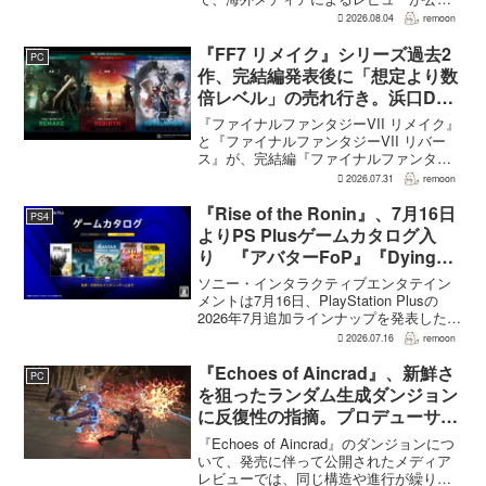
された。PS5版のメタスコアは73。採点
2026.08.04
remoon
された49件のうち25件が好評、24件が賛
否両論で、不評に分類されたレビュ...
『FF7 リメイク』シリーズ過去2
PC
作、完結編発表後に「想定より数
倍レベル」の売れ行き。浜口Dが
明かす
『ファイナルファンタジーVII リメイク』
と『ファイナルファンタジーVII リバー
ス』が、完結編『ファイナルファンタジ
ーVII リベレーション』の発表後、「我々
2026.07.31
remoon
の想定よりも、数倍レベル」で売れてい
ると、シリーズディレクターの浜口直樹
『Rise of the Ronin』、7月16日
PS4
氏がAU...
よりPS Plusゲームカタログ入
り 『アバターFoP』『Dying
Light』なども順次配信
ソニー・インタラクティブエンタテイン
メントは7月16日、PlayStation Plusの
2026年7月追加ラインナップを発表した。
幕末の日本を舞台とするTeam NINJAのオ
2026.07.16
remoon
ープンワールドアクションRPG『Rise of
the Ron...
『Echoes of Aincrad』、新鮮さ
PC
を狙ったランダム生成ダンジョン
に反復性の指摘。プロデューサー
は発売前に採用理由を説明
『Echoes of Aincrad』のダンジョンにつ
いて、発売に伴って公開されたメディア
レビューでは、同じ構造や進行が繰り返