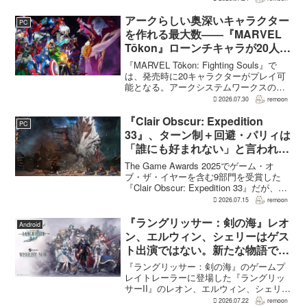
え、大きいほどモンスターのパラメータ
が高くなる補正がかかる。前作『ドラゴ
アークらしい奥深いキャラクター
PC
ンクエストモンスターズ...
を作れる最大数――『MARVEL
Tōkon』ローンチキャラが20人に
なった理由
『MARVEL Tōkon: Fighting Souls』で
は、発売時に20キャラクターがプレイ可
能となる。アークシステムワークスの山
中丈嗣プロデューサーは、この人数につ
2026.07.30
remoon
いて、予算とスケジュールを考慮した結
果だと説明。そのうえで、同社らし...
『Clair Obscur: Expedition
PC
33』、ターン制＋回避・パリィは
「誰にも好まれない」と言われて
いた 開発陣は実際に遊んだ面白
The Game Awards 2025でゲーム・オ
さを優先
ブ・ザ・イヤーを含む9部門を受賞した
『Clair Obscur: Expedition 33』だが、タ
ーン制バトルに回避やパリィを組み合わ
2026.07.15
remoon
せる設計は、発売前に「誰にも好まれな
い」と何度も言...
『ラングリッサー：剣の海』レオ
Android
ン、エルウィン、シェリーはゲス
ト出演ではない。新たな物語で重
要な役割を担う
『ラングリッサー：剣の海』のゲームプ
レイトレーラーに登場した『ラングリッ
サーII』のレオン、エルウィン、シェリー
は、単なるファンサービスやゲスト出演
2026.07.22
remoon