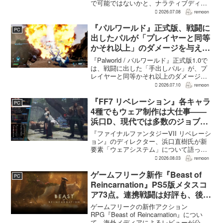
で可能ではないかと、ナラティブディレ
クターのJakub Szamałek氏がファミ
2026.07.08
remoon
通.comのインタビューで説明した。物語
はエンディングへ収束...
『パルワールド』正式版、戦闘に
PC
出したパルが「プレイヤーと同等
かそれ以上」のダメージを与えら
れるように
『Palworld / パルワールド』正式版1.0で
は、戦闘に出した「手出しパル」が、プ
レイヤーと同等かそれ以上のダメージを
敵に与えられるようになった。ほぼすべ
2026.07.10
remoon
てのアクティブスキルを対象に、威力や
挙動、クールダウン時間、使いやすさが
『FF7 リベレーション』各キャラ
PC
見直され...
4種でもウェア制作は大仕事――
浜口D、現代では多数のジョブを
1作に盛り込むのは極めて困難と
『ファイナルファンタジーVII リベレーシ
説明
ョン』のディレクター、浜口直樹氏が新
要素「ウェアシステム」について語っ
た。本作では8人のパーティキャラクター
2026.08.03
remoon
それぞれに4種類のウェアが用意される
が、キャラクター数が多いため、作業量
ゲームフリーク新作『Beast of
PC
はかなりのものにな...
Reincarnation』PS5版メタスコ
ア73点。連携戦闘は好評も、後半
の“ボス再戦続き”には不満
ゲームフリークの新作アクション
RPG『Beast of Reincarnation』につい
て、海外メディアによるレビューが公開