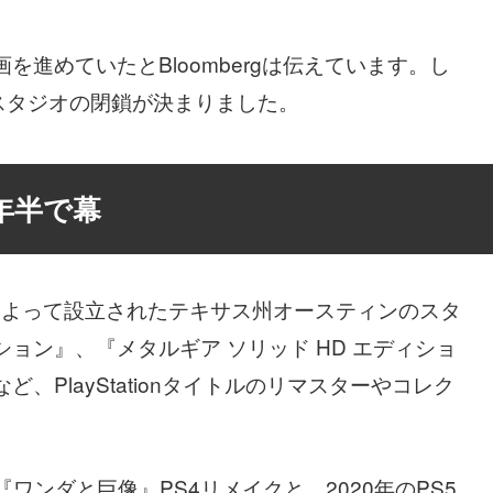
企画を進めていたとBloombergは伝えています。し
スタジオの閉鎖が決まりました。
年半で幕
udios社員によって設立されたテキサス州オースティンのスタ
ョン』、『メタルギア ソリッド HD エディショ
、PlayStationタイトルのリマスターやコレク
ワンダと巨像』PS4リメイクと、2020年のPS5