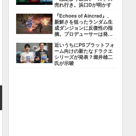
売れ行き。浜口Dが明かす
『Echoes of Aincrad』、
新鮮さを狙ったランダム生
成ダンジョンに反復性の指
摘。プロデューサーは発売
前に採用理由を説明
近いうちにPSプラットフォ
ーム向けの新たなドラクエ
シリーズが発表？堀井雄二
氏が示唆