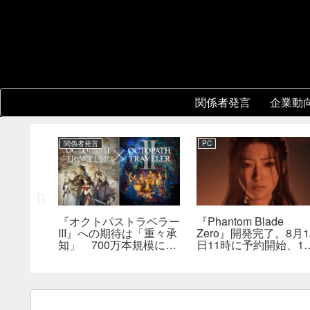
関係者発言
企業動
関係者発言
PC
レーショ
『オクトパストラベラー
『Phantom Blade
版はまだ
III』への期待は「重々承
Zero』開発完了。8月1
は何らか
知」 700万本規模に成
日11時に予約開始、11
を実現で
長、「やるとしたらとこ
分の新トレーラーも公
とんやりたい」と浅野智
へ
也氏