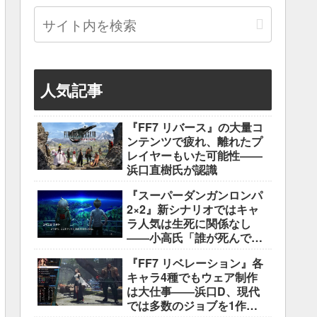
人気記事
『FF7 リバース』の大量コ
ンテンツで疲れ、離れたプ
レイヤーもいた可能性――
浜口直樹氏が認識
『スーパーダンガンロンパ
2×2』新シナリオではキャ
ラ人気は生死に関係なし
――小高氏「誰が死んでも
ヘイトメールは送らない
『FF7 リベレーション』各
で」
キャラ4種でもウェア制作
は大仕事――浜口D、現代
では多数のジョブを1作に