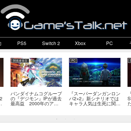
向
PS5
Switch 2
Xbox
PC
関係者発言
PC
バンダイナムコグループ
『スーパーダンガンロン
2
の『デジモン』IPが過去
パ2×2』新シナリオでは
S
最高益 2000年のアニ
キャラ人気は生死に関係
開
メ放送当時を上回る
なし――小高氏「誰が死
―
んでもヘイトメールは送
らないで」