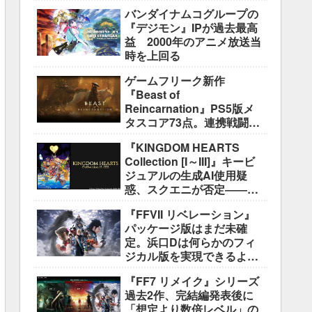
盛り込むのは極めて困難と
バンダイナムコグループの
説明
『デジモン』IPが過去最高
益 2000年のアニメ放送当
時を上回る
ゲームフリーク新作
『Beast of
Reincarnation』PS5版メ
タスコア73点。連携戦闘は
好評も、後半の“ボス再戦続
『KINGDOM HEARTS
き”には不満
Collection [I～III]』キービ
ジュアルの生成AI使用疑
惑、スクエニが否定――不
自然な描写は「人為的ミ
『FFVII リベレーション』
ス」
パッケージ版はまだ未確
定。浜口Dは何らかのフィ
ジカル版を実現できるよう
調整中
『FF7 リメイク』シリーズ
過去2作、完結編発表後に
「想定より数倍レベル」の