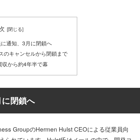
。
次
従業員に通知、3月に閉鎖へ
ビスのキャンセルから閉鎖まで
買収から約4年半で幕
3月に閉鎖へ
iness GroupのHermen Hulst CEOによる従業員向
られています。Hulst氏はメールの中で、開発コ