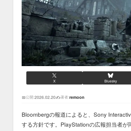
X
Bluesky
📅
2026.02.20
✍️
remoon
公開:
著者:
Bloombergの報道によると、Sony Interactiv
する方針です。PlayStationの広報担