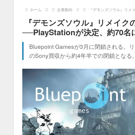
ホーム
企業動向
『デモンズソウル』リメイクのB
『デモンズソウル』リメイクのBl
──PlayStationが決定、約70
Bluepoint Gamesが3月に閉鎖さ
のSony買収から約4年半での閉鎖となる