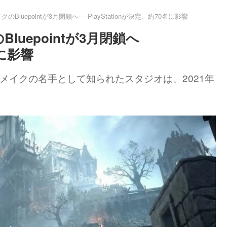
luepointが3月閉鎖へ──PlayStationが決定、約70名に影響
uepointが3月閉鎖へ
名に影響
れる。リメイクの名手として知られたスタジオは、2021年
。