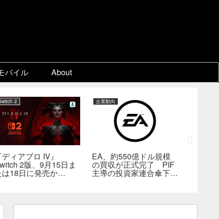
モバイル
About
Switch 2
企業動向
PC
『ディアブロ IV』
EA、約550億ドル規模
ゲーム
witch 2版、9月15日ま
の買収が正式完了 PIF
『Beast 
たは18日に発売か
主導の投資家連合傘下で
Reinca
―billbil-kun氏が価
非公開企業に
メタスコ
格・販売形態も独自入手
戦闘は
の“ボス
満