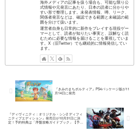
海外メディアの記事を扱う場合も、可能な限り公
式情報や元発言にあたり、日本の読者に分かりや
すい形で整理します。未発表情報、噂、リーク、
関係者発言などは、確認できる範囲と未確認の範
囲を分けて扱います。
運営者自身も日常的に新作をプレイする現役ゲー
マーとして、読者が知りたい事実と、誤解なく読
むために必要な情報を届けることを重視していま
す。X（旧Twitter）でも継続的に情報発信してい
ます。
『きみのまちポルティア』PS4パッケージ版が11
月14日に発売
『ディヴィニティ：オリジナル・シン2 ディフィ
ニティブエディション』発売日が10月31日に決
定！予約特典は「序盤攻略ガイドブック」【予約
開始】