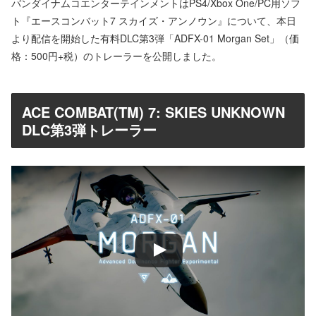
バンダイナムコエンターテインメントはPS4/Xbox One/PC用ソフ
ト『エースコンバット7 スカイズ・アンノウン』について、本日
より配信を開始した有料DLC第3弾「ADFX-01 Morgan Set」（価
格：500円+税）のトレーラーを公開しました。
ACE COMBAT(TM) 7: SKIES UNKNOWN
DLC第3弾トレーラー