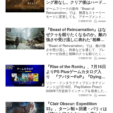
ング差なし。クリア後はハード超
えのNEW GAME+も
ゲームフリークの新作『Beast of
Reincarnation』では、難度をストーリー
モードに変更しても、アチーブメントや
収集要素、エンディングに違いはない。
2026.07.23
remoon
クリア後には、ハードモードを上回る高
難度のNEW GAME+も用意されてい
『Beast of Reincarnation』はな
PC
る。...
ぜクゥを頼りたくなるのか。敵の
強さや受け流しに表れた“相棒と
の共闘”設計
『Beast of Reincarnation』では、敵の強
さや受け流し、拘束などを通じて、プレ
イヤーが自然と相棒のクゥを頼りたくな
る戦闘が設計されている。そうした設計
2026.07.23
remoon
意図について、本作でディレクター兼シ
ナリオライターを務めるゲームフリー
『Rise of the Ronin』、7月16日
PS4
ク...
よりPS Plusゲームカタログ入
り 『アバターFoP』『Dying
Light』なども順次配信
ソニー・インタラクティブエンタテイン
メントは7月16日、PlayStation Plusの
2026年7月追加ラインナップを発表した。
幕末の日本を舞台とするTeam NINJAのオ
2026.07.16
remoon
ープンワールドアクションRPG『Rise of
the Ron...
『Clair Obscur: Expedition
PC
33』、ターン制＋回避・パリィは