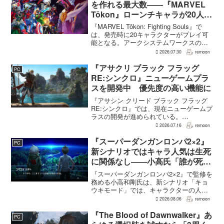
を作れる最大数――『MARVEL
Tōkon』ローンチキャラが20人に
なった理由
『MARVEL Tōkon: Fighting Souls』で
は、発売時に20キャラクターがプレイ可
能となる。アークシステムワークスの山
中丈嗣プロデューサーは、この人数につ
2026.07.30
remoon
いて、予算とスケジュールを考慮した結
果だと説明。そのうえで、同社らし...
『アサクリ ブラック フラッグ
PC
RE:シンクロ』ニューゲームプラ
スを開発中 優先度の高い機能に
『アサシン クリード ブラック フラッグ
RE:シンクロ』では、現在ニューゲームプ
ラスの開発が進められている。
GamesRadar+によると、ゲームディレク
2026.07.16
remoon
ターのRichard Knight氏は、YouTuberの
JorRaptor氏による...
『スーパーダンガンロンパ2×2』
PC
新シナリオではキャラ人気は生死
に関係なし――小高氏「誰が死ん
でもヘイトメールは送らないで」
『スーパーダンガンロンパ2×2』で監修を
務める小高和剛氏は、新シナリオ「キョ
ウキモード」では、キャラクターの人気
にかかわらず退場させるとRPG Siteのイ
2026.08.06
remoon
ンタビューで語った。事件や出来事が原
作と変わることで、これまで見られなか
『The Blood of Dawnwalker』あ
PC
った一面がよ...