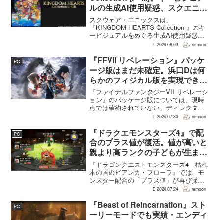
ルの生成AI使用疑惑、スクエニが
否定――不自然な描写は「人為的
スクウェア・エニックスは、
ミス」
『KINGDOM HEARTS Collection 』のキ
ービジュアルをめぐる生成AI使用疑惑に
ついて、問題となったアセットは開発チ
2026.08.03
remoon
ームが生成AIを使わず制作したもので、
不自然な箇所は「人為的ミス」によるも
『FFVII リベレーション』パッケ
PC
のだと...
ージ版はまだ未確定。浜口Dは何
らかのフィジカル版を実現できる
よう調整中
『ファイナルファンタジーVII リベレーシ
ョン』のパッケージ版については、現時
点では確約されていない。ディレクター
の浜口直樹氏によると、具体的な商品ラ
2026.07.30
remoon
インナップは社内で協議中で、何らかの
フィジカル版を実現できるよう調整を進
『ドラクエモンスターズ4』で配
PC
めているという。G...
合のプラス値が復活。値が高いと
親より高ランクの子どもが生まれ
ることも
『ドラゴンクエストモンスターズ4 枯れ
木の国のビアンカ・フローラ』では、モ
ンスター配合の「プラス値」が再び採用
される。配合を繰り返すことで数値が増
2026.07.24
remoon
え、大きいほどモンスターのパラメータ
が高くなる補正がかかる。前作『ドラゴ
『Beast of Reincarnation』スト
PC
ンクエストモンスターズ...
ーリーモードでも実績・エンディ