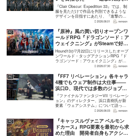
の制服と『BLEACH』のキャラ
『Clair Obscur: Expedition 33』では、制
造形が影響
服を見ただけで作品を判別できるような
デザインを目指すにあたり、『進撃の巨
人』を参考にしたという。あわせて、キ
2026.08.01
remoon
ャラクター造形は『BLEACH』のシンプ
ルで印象に残るデザインから...
『原神』風の買い切りオープンワ
PC
ールドRPG『ドラゴンソード：ア
ウェイクニング』がSteamで好発
進。価格3,480円、レビュー5,000
Hound13が7月22日にリリースしたオープ
件超で約90％好評
ンワールド・タッグアクションRPG『ド
ラゴンソード：アウェイクニング』が、
Steamで好調なスタートを切った。7月30
2026.07.30
remoon
日の確認時点で、全言語・全購入形態の
ユーザーレビューは5,710件に達し、う...
『FF7 リベレーション』各キャラ
PC
4種でもウェア制作は大仕事――
浜口D、現代では多数のジョブを
1作に盛り込むのは極めて困難と
『ファイナルファンタジーVII リベレーシ
説明
ョン』のディレクター、浜口直樹氏が新
要素「ウェアシステム」について語っ
た。本作では8人のパーティキャラクター
2026.08.03
remoon
それぞれに4種類のウェアが用意される
が、キャラクター数が多いため、作業量
『キャッスルヴァニア ベルモン
PC
はかなりのものにな...
ドカース』RPG要素を最初から求
めた理由 開発者自身もアクショ