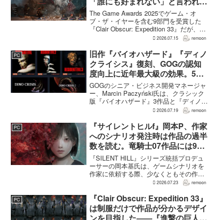
「誰にも好まれない」と言われて
いた 開発陣は実際に遊んだ面白
The Game Awards 2025でゲーム・オ
さを優先
ブ・ザ・イヤーを含む9部門を受賞した
『Clair Obscur: Expedition 33』だが、タ
ーン制バトルに回避やパリィを組み合わ
2026.07.15
remoon
せる設計は、発売前に「誰にも好まれな
い」と何度も言...
旧作『バイオハザード』『ディノ
PC
クライシス』復刻、GOGの認知
度向上に近年最大級の効果。5作
品は90％超の肯定的評価
GOGのシニア・ビジネス開発マネージャ
ー、Marcin Paczyński氏は、クラシック
版『バイオハザード』3作品と『ディノク
ライシス』2作品の復刻が、近年のGOG
2026.07.19
remoon
において、ほかのほとんどのリリース以
上に認知度向上へ貢献したと語った。現
『サイレントヒルf』岡本P、作家
PC
在...
へのシナリオ発注時は作品の過半
数を読む。竜騎士07作品には9割
以上目を通す
『SILENT HILL』シリーズ統括プロデュ
ーサーの岡本基氏は、ゲームシナリオを
作家に依頼する際、少なくともその作家
の作品の過半数に目を通すという。作家
2026.07.23
remoon
への敬意に加え、得意・不得意を把握し
たうえで物語を任せるためだ。電ファミ
『Clair Obscur: Expedition 33』
PC
ニコゲーマーが...
は制服だけで作品が分かるデザイ
ンを目指した――『進撃の巨人』