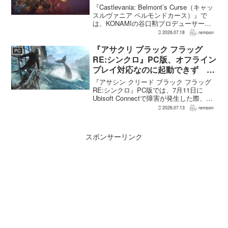
ンのつらさを実感
『Castlevania: Belmont’s Curse（キャッ
スルヴァニア ベルモンドカース）』で
は、KONAMIの谷口勲プロデューサー
が、レベルアップを含むRPG的システム
2026.07.18
remoon
を開発当初から入れるよう求めていた。
何度も挑戦すれば先へ進める...
『アサクリ ブラック フラッグ
PC
RE:シンクロ』PC版、オフライン
プレイ対応なのに起動できず
Ubisoft Connect障害時に報告相
『アサシン クリード ブラック フラッグ
次ぐ
RE:シンクロ』PC版では、7月11日に
Ubisoft Connectで障害が発生した際、ゲ
ームを起動できないとの報告が相次い
2026.07.13
remoon
だ。オフライン起動を選んでもプレイで
きなかったという投稿もあり、影響は
全...
スポンサーリンク