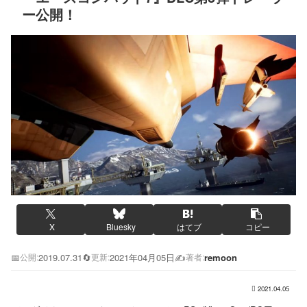
ー公開！
X
Bluesky
はてブ
コピー
📅
2019.07.31
🔄
2021年04月05日
✍️
remoon
公開:
更新:
著者:
2021.04.05