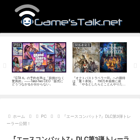
PS5
関係者発言
PC
ール
『GTA 6』の予約水準は「前例がなく
『オクトパストラベラーIII』への期待
『Ph
イク
驚異的」――Take-Two CEO「販売に
は「重々承知」 700万本規模に成
12
80
どうつながるか分からない」
長、「やるとしたらとことんやりた
ラー
評
い」と浅野智也氏
ホーム
PC
『エースコンバット7』DLC第3弾トレ
ーラー公開！
『エースコンバット7』DLC第3弾トレーラ