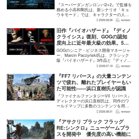
でもヘイトメールは送らないで」
『スーパーダンガンロンパ2×2』で監修を
務める小高和剛氏は、新シナリオ「キョ
ウキモード」では、キャラクターの人気
にかかわらず退場させるとRPG Siteのイ
2026.08.06
remoon
ンタビューで語った。事件や出来事が原
作と変わることで、これまで見られなか
旧作『バイオハザード』『ディノ
PC
った一面がよ...
クライシス』復刻、GOGの認知
度向上に近年最大級の効果。5作
品は90％超の肯定的評価
GOGのシニア・ビジネス開発マネージャ
ー、Marcin Paczyński氏は、クラシック
版『バイオハザード』3作品と『ディノク
ライシス』2作品の復刻が、近年のGOG
2026.07.19
remoon
において、ほかのほとんどのリリース以
上に認知度向上へ貢献したと語った。現
『FF7 リバース』の大量コンテン
PC
在...
ツで疲れ、離れたプレイヤーもい
た可能性――浜口直樹氏が認識
『ファイナルファンタジーVII リバース』
ディレクターの浜口直樹氏は、同作のワ
ールドマップに多数のコンテンツを用意
したことで、一部のプレイヤーが疲れを
2026.08.01
remoon
感じたり、ゲームから離れたりした可能
性があるとの認識を示した。
『アサクリ ブラック フラッグ
PC
GamesRadar+のイン...
RE:シンクロ』ニューゲームプラ
スを開発中 優先度の高い機能に