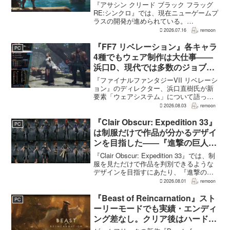
『アサシン クリード ブラック フラッグ
RE:シンクロ』では、現在ニューゲームプ
ラスの開発が進められている。
GamesRadar+によると、ゲームディレク
2026.07.16
remoon
ターのRichard Knight氏は、YouTuberの
JorRaptor氏による...
『FF7 リベレーション』各キャラ
PC
4種でもウェア制作は大仕事――
浜口D、現代では多数のジョブを
1作に盛り込むのは極めて困難と
『ファイナルファンタジーVII リベレーシ
説明
ョン』のディレクター、浜口直樹氏が新
要素「ウェアシステム」について語っ
た。本作では8人のパーティキャラクター
2026.08.03
remoon
それぞれに4種類のウェアが用意される
が、キャラクター数が多いため、作業量
『Clair Obscur: Expedition 33』
PC
はかなりのものにな...
は制服だけで作品が分かるデザイ
ンを目指した――『進撃の巨人』
の制服と『BLEACH』のキャラ
『Clair Obscur: Expedition 33』では、制
造形が影響
服を見ただけで作品を判別できるような
デザインを目指すにあたり、『進撃の巨
人』を参考にしたという。あわせて、キ
2026.08.01
remoon
ャラクター造形は『BLEACH』のシンプ
ルで印象に残るデザインから...
『Beast of Reincarnation』スト
PC
ーリーモードでも実績・エンディ
ング差なし。クリア後はハード超
えのNEW GAME+も