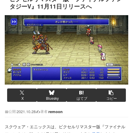
タジーV』11月11日リリースへ
X
Bluesky
はてブ
コピー
📅
2021.10.28
✍️
remoon
公開:
著者:
スクウェア・エニックスは、ピクセルリマスター版『ファイナル