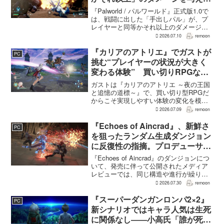
れるように
『Palworld / パルワールド』正式版1.0で
は、戦闘に出した「手出しパル」が、プ
レイヤーと同等かそれ以上のダメージを
敵に与えられるようになった。ほぼすべ
2026.07.10
remoon
てのアクティブスキルを対象に、威力や
挙動、クールダウン時間、使いやすさが
『カリアのアトリエ』でガストが
PC
見直され...
挑む“プレイヤーの状況が大きく
変わる体験” 買い切りRPGなら
ではの変化とは
ガストは『カリアのアトリエ ～夜の王国
と追憶の道標～』で、買い切り型RPGだ
からこそ実現しやすい体験の変化を模索
している。大型の運営型ゲームが継続的
2026.07.09
remoon
に新キャラクターを投入できる時代のな
かで、同社はキャラクターやビジュアル
『Echoes of Aincrad』、新鮮さ
PC
の魅力だけでなく、ゲ...
を狙ったランダム生成ダンジョン
に反復性の指摘。プロデューサー
は発売前に採用理由を説明
『Echoes of Aincrad』のダンジョンにつ
いて、発売に伴って公開されたメディア
レビューでは、同じ構造や進行が繰り返
されるとの評価が出ている。発売前の7月
2026.07.30
remoon
上旬に行われた週刊ファミ通の対談で
は、ゲーム総合プロデューサーの二見鷹
『スーパーダンガンロンパ2×2』
PC
介氏が...
新シナリオではキャラ人気は生死
に関係なし――小高氏「誰が死ん