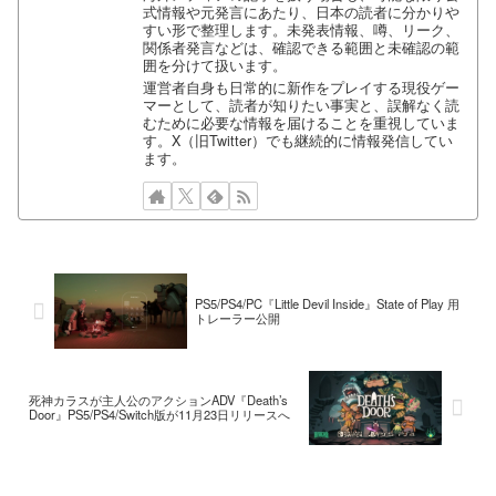
式情報や元発言にあたり、日本の読者に分かりや
すい形で整理します。未発表情報、噂、リーク、
関係者発言などは、確認できる範囲と未確認の範
囲を分けて扱います。
運営者自身も日常的に新作をプレイする現役ゲー
マーとして、読者が知りたい事実と、誤解なく読
むために必要な情報を届けることを重視していま
す。X（旧Twitter）でも継続的に情報発信してい
ます。
PS5/PS4/PC『Little Devil Inside』State of Play 用
トレーラー公開
死神カラスが主人公のアクションADV『Death’s
Door』PS5/PS4/Switch版が11月23日リリースへ