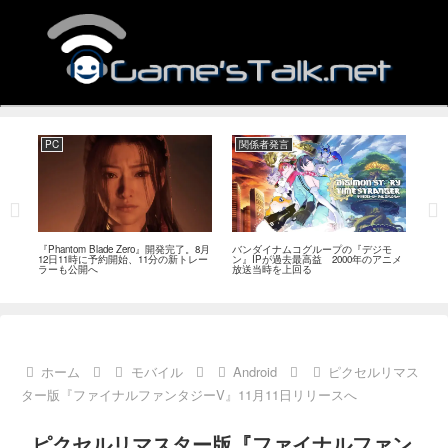
PC
関係者発言
PC
MI
『Phantom Blade Zero』開発完了。8月
バンダイナムコグループの『デジモ
『ス
。双
12日11時に予約開始、11分の新トレー
ン』IPが過去最高益 2000年のアニメ
ナリ
ラーも公開へ
放送当時を上回る
し―
ール
ホーム
モバイル
Android
ピクセルリマス
ター版『ファイナルファンタジーV』11月11日リリースへ
ピクセルリマスター版『ファイナルファン