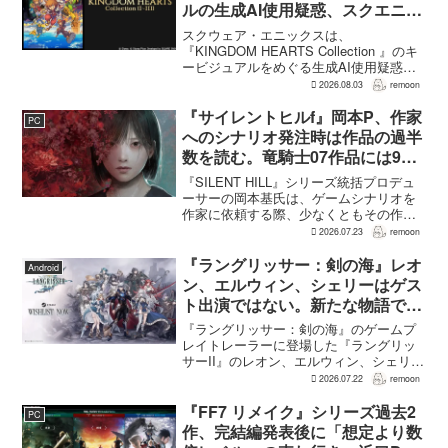
ルの生成AI使用疑惑、スクエニが
否定――不自然な描写は「人為的
スクウェア・エニックスは、
ミス」
『KINGDOM HEARTS Collection 』のキ
ービジュアルをめぐる生成AI使用疑惑に
ついて、問題となったアセットは開発チ
2026.08.03
remoon
ームが生成AIを使わず制作したもので、
不自然な箇所は「人為的ミス」によるも
『サイレントヒルf』岡本P、作家
PC
のだと...
へのシナリオ発注時は作品の過半
数を読む。竜騎士07作品には9割
以上目を通す
『SILENT HILL』シリーズ統括プロデュ
ーサーの岡本基氏は、ゲームシナリオを
作家に依頼する際、少なくともその作家
の作品の過半数に目を通すという。作家
2026.07.23
remoon
への敬意に加え、得意・不得意を把握し
たうえで物語を任せるためだ。電ファミ
『ラングリッサー：剣の海』レオ
Android
ニコゲーマーが...
ン、エルウィン、シェリーはゲス
ト出演ではない。新たな物語で重
要な役割を担う
『ラングリッサー：剣の海』のゲームプ
レイトレーラーに登場した『ラングリッ
サーII』のレオン、エルウィン、シェリー
は、単なるファンサービスやゲスト出演
2026.07.22
remoon
にとどまらず、新たな物語で重要な役割
を担う。ファミ通のメールインタビュー
『FF7 リメイク』シリーズ過去2
PC
で本作のプロデューサ...
作、完結編発表後に「想定より数