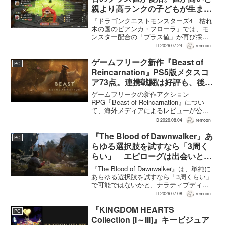
親より高ランクの子どもが生まれ
ることも
『ドラゴンクエストモンスターズ4 枯れ
木の国のビアンカ・フローラ』では、モ
ンスター配合の「プラス値」が再び採用
される。配合を繰り返すことで数値が増
2026.07.24
remoon
え、大きいほどモンスターのパラメータ
が高くなる補正がかかる。前作『ドラゴ
ゲームフリーク新作『Beast of
PC
ンクエストモンスターズ...
Reincarnation』PS5版メタスコ
ア73点。連携戦闘は好評も、後半
の“ボス再戦続き”には不満
ゲームフリークの新作アクション
RPG『Beast of Reincarnation』につい
て、海外メディアによるレビューが公開
された。PS5版のメタスコアは73。採点
2026.08.04
remoon
された49件のうち25件が好評、24件が賛
否両論で、不評に分類されたレビュ...
『The Blood of Dawnwalker』あ
PC
らゆる選択肢を試すなら「3周く
らい」 エピローグは出会いと選
択で変化
『The Blood of Dawnwalker』は、単純に
あらゆる選択肢を試すなら「3周くらい」
で可能ではないかと、ナラティブディレ
クターのJakub Szamałek氏がファミ
2026.07.08
remoon
通.comのインタビューで説明した。物語
はエンディングへ収束...
『KINGDOM HEARTS
PC
Collection [I～III]』キービジュア