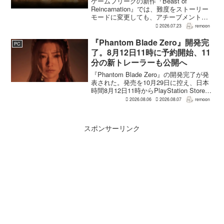
ゲームフリークの新作『Beast of
Reincarnation』では、難度をストーリー
モードに変更しても、アチーブメントや
収集要素、エンディングに違いはない。
2026.07.23
remoon
クリア後には、ハードモードを上回る高
難度のNEW GAME+も用意されてい
『Phantom Blade Zero』開発完
PC
る。...
了。8月12日11時に予約開始、11
分の新トレーラーも公開へ
『Phantom Blade Zero』の開発完了が発
表された。発売を10月29日に控え、日本
時間8月12日11時からPlayStation Store、
Steam、Epic Games Storeで予約受付が
2026.08.06
2026.08.07
remoon
始まる。同時に公開される新トレ...
スポンサーリンク