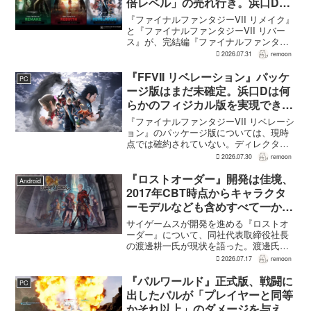
倍レベル」の売れ行き。浜口Dが
明かす
『ファイナルファンタジーVII リメイク』
と『ファイナルファンタジーVII リバー
ス』が、完結編『ファイナルファンタジ
ーVII リベレーション』の発表後、「我々
2026.07.31
remoon
の想定よりも、数倍レベル」で売れてい
ると、シリーズディレクターの浜口直樹
『FFVII リベレーション』パッケ
PC
氏がAU...
ージ版はまだ未確定。浜口Dは何
らかのフィジカル版を実現できる
よう調整中
『ファイナルファンタジーVII リベレーシ
ョン』のパッケージ版については、現時
点では確約されていない。ディレクター
の浜口直樹氏によると、具体的な商品ラ
2026.07.30
remoon
インナップは社内で協議中で、何らかの
フィジカル版を実現できるよう調整を進
『ロストオーダー』開発は佳境、
Android
めているという。G...
2017年CBT時点からキャラクタ
ーモデルなども含めすべて一から
作り直し
サイゲームスが開発を進める『ロストオ
ーダー』について、同社代表取締役社長
の渡邊耕一氏が現状を語った。渡邊氏に
よれば、開発はいままさに佳境を迎えて
2026.07.17
remoon
おり、2017年のCBT時点からキャラクタ
ーモデルなども含めて、すべて一から作
『パルワールド』正式版、戦闘に
PC
り直しているという...
出したパルが「プレイヤーと同等
かそれ以上」のダメージを与えら