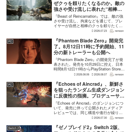
めているという。G...
ぜクゥを頼りたくなるのか。敵の
強さや受け流しに表れた“相棒と
の共闘”設計
『Beast of Reincarnation』では、敵の強
さや受け流し、拘束などを通じて、プレ
イヤーが自然と相棒のクゥを頼りたくな
る戦闘が設計されている。そうした設計
2026.07.23
remoon
意図について、本作でディレクター兼シ
ナリオライターを務めるゲームフリー
『Phantom Blade Zero』開発完
PC
ク...
了。8月12日11時に予約開始、11
分の新トレーラーも公開へ
『Phantom Blade Zero』の開発完了が発
表された。発売を10月29日に控え、日本
時間8月12日11時からPlayStation Store、
Steam、Epic Games Storeで予約受付が
2026.08.06
2026.08.07
remoon
始まる。同時に公開される新トレ...
『Echoes of Aincrad』、新鮮さ
PC
を狙ったランダム生成ダンジョン
に反復性の指摘。プロデューサー
は発売前に採用理由を説明
『Echoes of Aincrad』のダンジョンにつ
いて、発売に伴って公開されたメディア
レビューでは、同じ構造や進行が繰り返
されるとの評価が出ている。発売前の7月
2026.07.30
remoon
上旬に行われた週刊ファミ通の対談で
は、ゲーム総合プロデューサーの二見鷹
『ゼノブレイド2』Switch 2版、
Switch 2
介氏が...