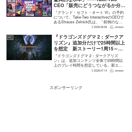
CEO「販売にどうつながるか分か
らない」
『グランド・セフト・オート VI』の予約
について、Take-Two InteractiveのCEOで
あるStrauss Zelnick氏は、「前例のない
驚異的な水準」に達していると評価し
2026.08.08
remoon
た。一方で、その規模があまりにも異例
であるため、最終的...
『ドラゴンズドグマ 2：ダークア
PC
リズン』追加分だけで25時間以上
を想定 新ストーリー1周15～20
時間、12種ダンジョンは各30分
『ドラゴンズドグマ 2：ダークアリズ
～1時間
ン』は、追加コンテンツ全体で25時間以
上のプレイ時間を想定している。新エリ
ア「ノルガン」で展開されるメインシナ
2026.07.14
remoon
リオは1周15～20時間、本編フィールドに
追加される12種類のユニークダンジョン
「忘れられた試...
スポンサーリンク