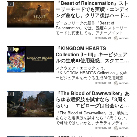
が高くなる補正がかかる。前作『ドラゴ
『Beast of Reincarnation』スト
PC
ンクエストモンスターズ...
ーリーモードでも実績・エンディ
ング差なし。クリア後はハード超
えのNEW GAME+も
ゲームフリークの新作『Beast of
Reincarnation』では、難度をストーリー
モードに変更しても、アチーブメントや
収集要素、エンディングに違いはない。
2026.07.23
remoon
クリア後には、ハードモードを上回る高
難度のNEW GAME+も用意されてい
『KINGDOM HEARTS
PC
る。...
Collection [I～III]』キービジュア
ルの生成AI使用疑惑、スクエニが
否定――不自然な描写は「人為的
スクウェア・エニックスは、
ミス」
『KINGDOM HEARTS Collection 』のキ
ービジュアルをめぐる生成AI使用疑惑に
ついて、問題となったアセットは開発チ
2026.08.03
remoon
ームが生成AIを使わず制作したもので、
不自然な箇所は「人為的ミス」によるも
『The Blood of Dawnwalker』あ
PC
のだと...
らゆる選択肢を試すなら「3周く
らい」 エピローグは出会いと選
択で変化
『The Blood of Dawnwalker』は、単純に
あらゆる選択肢を試すなら「3周くらい」
で可能ではないかと、ナラティブディレ
クターのJakub Szamałek氏がファミ
2026.07.08
remoon
通.comのインタビューで説明した。物語