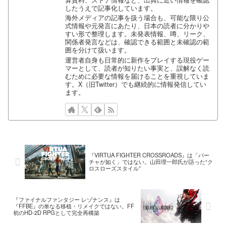
したうえで記事化しています。
海外メディアの記事を扱う場合も、可能な限り公
式情報や元発言にあたり、日本の読者に分かりや
すい形で整理します。未発表情報、噂、リーク、
関係者発言などは、確認できる範囲と未確認の範
囲を分けて扱います。
運営者自身も日常的に新作をプレイする現役ゲー
マーとして、読者が知りたい事実と、誤解なく読
むために必要な情報を届けることを重視していま
す。X（旧Twitter）でも継続的に情報発信してい
ます。
『VIRTUA FIGHTER CROSSROADS』は「バー
チャが如く」ではない。山田理一郎氏が語った“ク
ロスローズスタイル”
『ファイナルファンタジー レゾナンス』は
『FFBE』の単なる移植・リメイクではない。FF
初のHD-2D RPGとして完全再構築