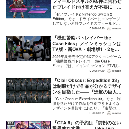
フィールドスキルの条件に合わせ
たブレイド付け替えが不要に 編
成外の所持ブレイドも判定対象
『ゼノブレイド2 Nintendo Switch 2
Edition』では、ドライバーにエンゲージ
していない所持ブレイドのフィールドス
キルも判定に反映され、必要なスキルに
2026.07.30
remoon
合わせてブレイドを付け替える作業が不
要になっていることが、日本と海外の...
『機動警察パトレイバー the
PC
Case Files』メインミッションは
TV版・新OVA・劇場版1・2をカ
バー。零式とヘルハウンドを動か
2026年夏発売予定の3Dアクションゲーム
すため“アナザーサイドミッショ
『機動警察パトレイバー the Case
Files』では、メインミッションでTV版、
ン”を実装
新OVA、劇場版第1作・第2作の範囲をカ
2026.07.19
remoon
バーする。これは、本作のプロデューサ
ーを務めるグッドスマイルカンパニー
『Clair Obscur: Expedition 33』
PC
の...
は制服だけで作品が分かるデザイ
ンを目指した――『進撃の巨人』
の制服と『BLEACH』のキャラ
『Clair Obscur: Expedition 33』では、制
造形が影響
服を見ただけで作品を判別できるような
デザインを目指すにあたり、『進撃の巨
人』を参考にしたという。あわせて、キ
2026.08.01
remoon
ャラクター造形は『BLEACH』のシンプ
ルで印象に残るデザインから...
『GTA 6』の予約は「前例のない
PS5
驚異的な水準」――Take-Two