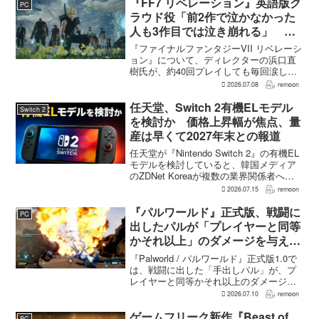
はエンディングへ収束...
『FF7 リベレーション』英語版ク
PC
ラウド役「前2作で泣かなかった
人も3作目では泣き崩れる」 浜
口Dも約40回泣いたクラウドの重
『ファイナルファンタジーVII リベレーシ
要場面に言及
ョン』について、ディレクターの浜口直
樹氏が、約40回プレイしても毎回涙した
というクラウドの重要な場面について語
2026.07.08
remoon
った。英語版クラウド役のCody Christian
氏も、「最初の2作で泣かなかった人も...
任天堂、Switch 2有機ELモデル
Switch 2
を検討か 価格上昇幅が焦点、量
産は早くて2027年末との報道
任天堂が『Nintendo Switch 2』の有機EL
モデルを検討していると、韓国メディア
のZDNet Koreaが複数の業界関係者への
取材をもとに報じた。現行のLCDモデル
2026.07.15
remoon
との価格差から発売はまだ確定しておら
ず、決定した場合は2026年...
『パルワールド』正式版、戦闘に
PC
出したパルが「プレイヤーと同等
かそれ以上」のダメージを与えら
れるように
『Palworld / パルワールド』正式版1.0で
は、戦闘に出した「手出しパル」が、プ
レイヤーと同等かそれ以上のダメージを
敵に与えられるようになった。ほぼすべ
2026.07.10
remoon
てのアクティブスキルを対象に、威力や
挙動、クールダウン時間、使いやすさが
ゲームフリーク新作『Beast of
PC