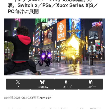
表。Switch 2／PS5／Xbox Series X|S／
PC向けに展開
X
Bluesky
はてブ
コピー
📅
2026.06.10
✍️
remoon
公開:
著者: