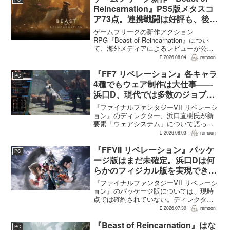
見直され...
Reincarnation』PS5版メタスコ
ア73点。連携戦闘は好評も、後半
の“ボス再戦続き”には不満
ゲームフリークの新作アクション
RPG『Beast of Reincarnation』につい
て、海外メディアによるレビューが公開
された。PS5版のメタスコアは73。採点
2026.08.04
remoon
された49件のうち25件が好評、24件が賛
否両論で、不評に分類されたレビュ...
『FF7 リベレーション』各キャラ
PC
4種でもウェア制作は大仕事――
浜口D、現代では多数のジョブを
1作に盛り込むのは極めて困難と
『ファイナルファンタジーVII リベレーシ
説明
ョン』のディレクター、浜口直樹氏が新
要素「ウェアシステム」について語っ
た。本作では8人のパーティキャラクター
2026.08.03
remoon
それぞれに4種類のウェアが用意される
が、キャラクター数が多いため、作業量
『FFVII リベレーション』パッケ
PC
はかなりのものにな...
ージ版はまだ未確定。浜口Dは何
らかのフィジカル版を実現できる
よう調整中
『ファイナルファンタジーVII リベレーシ
ョン』のパッケージ版については、現時
点では確約されていない。ディレクター
の浜口直樹氏によると、具体的な商品ラ
2026.07.30
remoon
インナップは社内で協議中で、何らかの
フィジカル版を実現できるよう調整を進
『Beast of Reincarnation』はな
PC