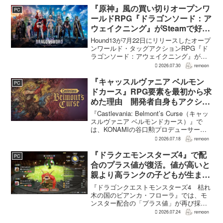
『原神』風の買い切りオープンワ
PC
ールドRPG『ドラゴンソード：ア
ウェイクニング』がSteamで好発
進。価格3,480円、レビュー5,000
Hound13が7月22日にリリースしたオープ
件超で約90％好評
ンワールド・タッグアクションRPG『ド
ラゴンソード：アウェイクニング』が、
Steamで好調なスタートを切った。7月30
2026.07.30
remoon
日の確認時点で、全言語・全購入形態の
ユーザーレビューは5,710件に達し、う...
『キャッスルヴァニア ベルモン
PC
ドカース』RPG要素を最初から求
めた理由 開発者自身もアクショ
ンのつらさを実感
『Castlevania: Belmont’s Curse（キャッ
スルヴァニア ベルモンドカース）』で
は、KONAMIの谷口勲プロデューサー
が、レベルアップを含むRPG的システム
2026.07.18
remoon
を開発当初から入れるよう求めていた。
何度も挑戦すれば先へ進める...
『ドラクエモンスターズ4』で配
PC
合のプラス値が復活。値が高いと
親より高ランクの子どもが生まれ
ることも
『ドラゴンクエストモンスターズ4 枯れ
木の国のビアンカ・フローラ』では、モ
ンスター配合の「プラス値」が再び採用
される。配合を繰り返すことで数値が増
2026.07.24
remoon
え、大きいほどモンスターのパラメータ