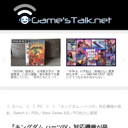
関係者発言
PS5
関
フィー
『DOOM』開発元、台湾最大手の「海
『GTA 6』の予約は「前例のない驚異
『オ
イド
賊業者」に自ら接触、箱を格安で大量
的な水準」――Take-Two CEO「販売
は「
ブレ
販売していた。「自分たちにとっては
にどうつながるか分からない」
長、
流通だった」
い」
ホーム
PC
『キングダム ハーツIV』対応機種が発
表。Switch 2／PS5／Xbox Series X|S／PC向けに展開
『キングダム ハーツIV』対応機種が発