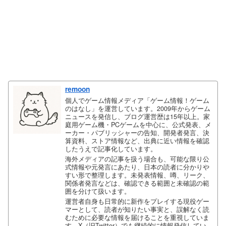
remoon
個人でゲーム情報メディア「ゲーム情報！ゲーム
のはなし」を運営しています。2009年からゲーム
ニュースを発信し、ブログ運営歴は15年以上。家
庭用ゲーム機・PCゲームを中心に、公式発表、メ
ーカー・パブリッシャーの告知、開発者発言、決
算資料、ストア情報など、出典に近い情報を確認
したうえで記事化しています。
海外メディアの記事を扱う場合も、可能な限り公
式情報や元発言にあたり、日本の読者に分かりや
すい形で整理します。未発表情報、噂、リーク、
関係者発言などは、確認できる範囲と未確認の範
囲を分けて扱います。
運営者自身も日常的に新作をプレイする現役ゲー
マーとして、読者が知りたい事実と、誤解なく読
むために必要な情報を届けることを重視していま
す。X（旧Twitter）でも継続的に情報発信してい