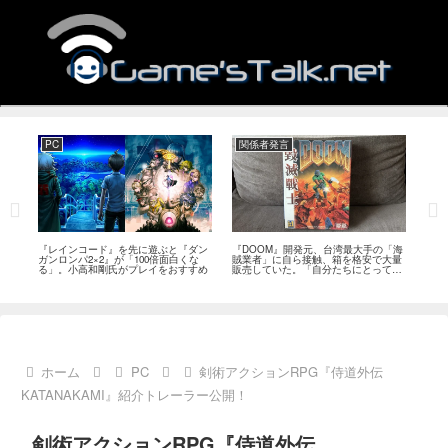
PC
関係者発言
PS
狙っ
『レインコード』を先に遊ぶと『ダン
『DOOM』開発元、台湾最大手の「海
『G
性の
ガンロンパ2×2』が「100倍面白くな
賊業者」に自ら接触、箱を格安で大量
的な
採用
る」。小高和剛氏がプレイをおすすめ
販売していた。「自分たちにとっては
にど
流通だった」
ホーム
PC
剣術アクションRPG『侍道外伝
KATANAKAMI』紹介トレーラー公開！
剣術アクションRPG『侍道外伝