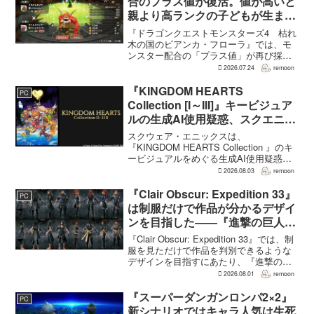
合のプラス値が復活。値が高いと
親より高ランクの子どもが生まれ
ることも
『ドラゴンクエストモンスターズ4 枯れ
木の国のビアンカ・フローラ』では、モ
ンスター配合の「プラス値」が再び採用
される。配合を繰り返すことで数値が増
2026.07.24
remoon
え、大きいほどモンスターのパラメータ
が高くなる補正がかかる。前作『ドラゴ
『KINGDOM HEARTS
PC
ンクエストモンスターズ...
Collection [I～III]』キービジュア
ルの生成AI使用疑惑、スクエニが
否定――不自然な描写は「人為的
スクウェア・エニックスは、
ミス」
『KINGDOM HEARTS Collection 』のキ
ービジュアルをめぐる生成AI使用疑惑に
ついて、問題となったアセットは開発チ
2026.08.03
remoon
ームが生成AIを使わず制作したもので、
不自然な箇所は「人為的ミス」によるも
『Clair Obscur: Expedition 33』
PC
のだと...
は制服だけで作品が分かるデザイ
ンを目指した――『進撃の巨人』
の制服と『BLEACH』のキャラ
『Clair Obscur: Expedition 33』では、制
造形が影響
服を見ただけで作品を判別できるような
デザインを目指すにあたり、『進撃の巨
人』を参考にしたという。あわせて、キ
2026.08.01
remoon
ャラクター造形は『BLEACH』のシンプ
ルで印象に残るデザインから...
『スーパーダンガンロンパ2×2』
PC
新シナリオではキャラ人気は生死