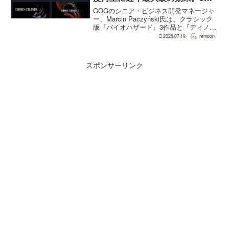
品は90％超の肯定的評価
GOGのシニア・ビジネス開発マネージャ
ー、Marcin Paczyński氏は、クラシック
版『バイオハザード』3作品と『ディノク
ライシス』2作品の復刻が、近年のGOG
2026.07.19
remoon
において、ほかのほとんどのリリース以
上に認知度向上へ貢献したと語った。現
在...
スポンサーリンク