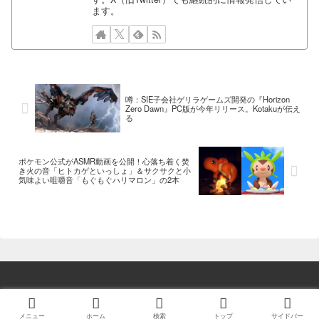
ます。
噂：SIE子会社ゲリラゲームズ開発の『Horizon
Zero Dawn』PC版が今年リリース。Kotakuが伝え
る
ポケモン公式がASMR動画を公開！心落ち着く焚
き火の音「ヒトカゲといっしょ」＆サクサクと小
気味よい咀嚼音「もぐもぐハリマロン」の2本
© 2014 ゲーム情報！ゲームのはなし.
メニュー
ホーム
検索
トップ
サイドバー