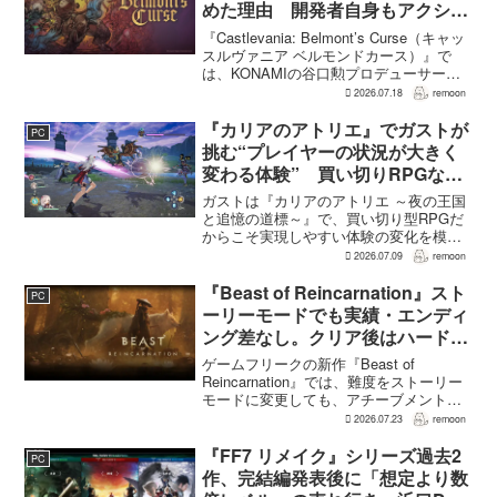
めた理由 開発者自身もアクショ
ンのつらさを実感
『Castlevania: Belmont’s Curse（キャッ
スルヴァニア ベルモンドカース）』で
は、KONAMIの谷口勲プロデューサー
が、レベルアップを含むRPG的システム
2026.07.18
remoon
を開発当初から入れるよう求めていた。
何度も挑戦すれば先へ進める...
『カリアのアトリエ』でガストが
PC
挑む“プレイヤーの状況が大きく
変わる体験” 買い切りRPGなら
ではの変化とは
ガストは『カリアのアトリエ ～夜の王国
と追憶の道標～』で、買い切り型RPGだ
からこそ実現しやすい体験の変化を模索
している。大型の運営型ゲームが継続的
2026.07.09
remoon
に新キャラクターを投入できる時代のな
かで、同社はキャラクターやビジュアル
『Beast of Reincarnation』スト
PC
の魅力だけでなく、ゲ...
ーリーモードでも実績・エンディ
ング差なし。クリア後はハード超
えのNEW GAME+も
ゲームフリークの新作『Beast of
Reincarnation』では、難度をストーリー
モードに変更しても、アチーブメントや
収集要素、エンディングに違いはない。
2026.07.23
remoon
クリア後には、ハードモードを上回る高
難度のNEW GAME+も用意されてい
『FF7 リメイク』シリーズ過去2
PC
る。...
作、完結編発表後に「想定より数