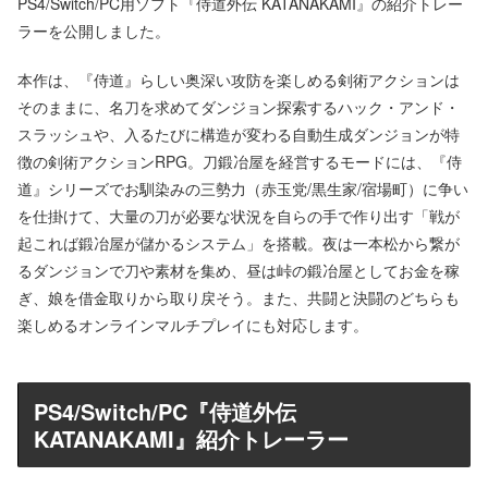
PS4/Switch/PC用ソフト『侍道外伝 KATANAKAMI』の紹介トレー
ラーを公開しました。
本作は、『侍道』らしい奥深い攻防を楽しめる剣術アクションは
そのままに、名刀を求めてダンジョン探索するハック・アンド・
スラッシュや、入るたびに構造が変わる自動生成ダンジョンが特
徴の剣術アクションRPG。刀鍛冶屋を経営するモードには、『侍
道』シリーズでお馴染みの三勢力（赤玉党/黒生家/宿場町）に争い
を仕掛けて、大量の刀が必要な状況を自らの手で作り出す「戦が
起これば鍛冶屋が儲かるシステム」を搭載。夜は一本松から繋が
るダンジョンで刀や素材を集め、昼は峠の鍛冶屋としてお金を稼
ぎ、娘を借金取りから取り戻そう。また、共闘と決闘のどちらも
楽しめるオンラインマルチプレイにも対応します。
PS4/Switch/PC『侍道外伝
KATANAKAMI』紹介トレーラー