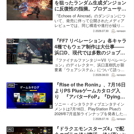
ク...
を狙ったランダム生成ダンジョン
に反復性の指摘。プロデューサー
は発売前に採用理由を説明
『Echoes of Aincrad』のダンジョンにつ
いて、発売に伴って公開されたメディア
レビューでは、同じ構造や進行が繰り返
されるとの評価が出ている。発売前の7月
2026.07.30
remoon
上旬に行われた週刊ファミ通の対談で
は、ゲーム総合プロデューサーの二見鷹
『FF7 リベレーション』各キャラ
PC
介氏が...
4種でもウェア制作は大仕事――
浜口D、現代では多数のジョブを
1作に盛り込むのは極めて困難と
『ファイナルファンタジーVII リベレーシ
説明
ョン』のディレクター、浜口直樹氏が新
要素「ウェアシステム」について語っ
た。本作では8人のパーティキャラクター
2026.08.03
remoon
それぞれに4種類のウェアが用意される
が、キャラクター数が多いため、作業量
『Rise of the Ronin』、7月16日
PS4
はかなりのものにな...
よりPS Plusゲームカタログ入
り 『アバターFoP』『Dying
Light』なども順次配信
ソニー・インタラクティブエンタテイン
メントは7月16日、PlayStation Plusの
2026年7月追加ラインナップを発表した。
幕末の日本を舞台とするTeam NINJAのオ
2026.07.16
remoon
ープンワールドアクションRPG『Rise of
the Ron...
『ドラクエモンスターズ4』で配
PC