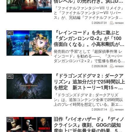
倍レベル」の売れ行き。浜口Dが
明かす
『ファイナルファンタジーVII リメイク』
と『ファイナルファンタジーVII リバー
ス』が、完結編『ファイナルファンタジ
ーVII リベレーション』の発表後、「我々
2026.07.31
remoon
の想定よりも、数倍レベル」で売れてい
ると、シリーズディレクターの浜口直樹
『レインコード』を先に遊ぶと
PC
氏がAU...
『ダンガンロンパ2×2』が「100
倍面白くなる」。小高和剛氏がプ
レイをおすすめ
発売前の“予習”として『超探偵事件簿 レ
インコード』を勧める――。『スーパー
ダンガンロンパ２×２』で監修を務める小
高和剛氏が、そんなメッセージをファン
2026.08.08
remoon
に向けて送った。Noisy Pixelのインタビ
ューでの発言で、小高氏は「先に『レイ
『ドラゴンズドグマ 2：ダークア
PC
ンコー...
リズン』追加分だけで25時間以上
を想定 新ストーリー1周15～20
時間、12種ダンジョンは各30分
『ドラゴンズドグマ 2：ダークアリズ
～1時間
ン』は、追加コンテンツ全体で25時間以
上のプレイ時間を想定している。新エリ
ア「ノルガン」で展開されるメインシナ
2026.07.14
remoon
リオは1周15～20時間、本編フィールドに
追加される12種類のユニークダンジョン
旧作『バイオハザード』『ディノ
PC
「忘れられた試...
クライシス』復刻、GOGの認知
度向上に近年最大級の効果。5作