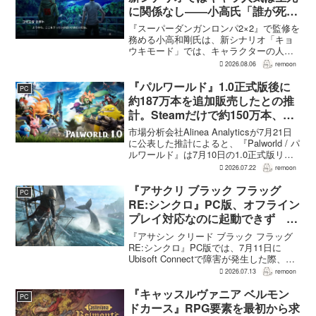
に関係なし――小高氏「誰が死ん
でもヘイトメールは送らないで」
『スーパーダンガンロンパ2×2』で監修を
務める小高和剛氏は、新シナリオ「キョ
ウキモード」では、キャラクターの人気
にかかわらず退場させるとRPG Siteのイ
2026.08.06
remoon
ンタビューで語った。事件や出来事が原
作と変わることで、これまで見られなか
『パルワールド』1.0正式版後に
PC
った一面がよ...
約187万本を追加販売したとの推
計。Steamだけで約150万本、累
計3050万本規模
市場分析会社Alinea Analyticsが7月21日
に公表した推計によると、『Palworld / パ
ルワールド』は7月10日の1.0正式版リリ
ース後、Steamで約150万本、PS5で約30
2026.07.22
remoon
万本、Xboxで7万本弱を追加販売した。
各プ...
『アサクリ ブラック フラッグ
PC
RE:シンクロ』PC版、オフライン
プレイ対応なのに起動できず
Ubisoft Connect障害時に報告相
『アサシン クリード ブラック フラッグ
次ぐ
RE:シンクロ』PC版では、7月11日に
Ubisoft Connectで障害が発生した際、ゲ
ームを起動できないとの報告が相次い
2026.07.13
remoon
だ。オフライン起動を選んでもプレイで
きなかったという投稿もあり、影響は
『キャッスルヴァニア ベルモン
PC
全...
ドカース』RPG要素を最初から求