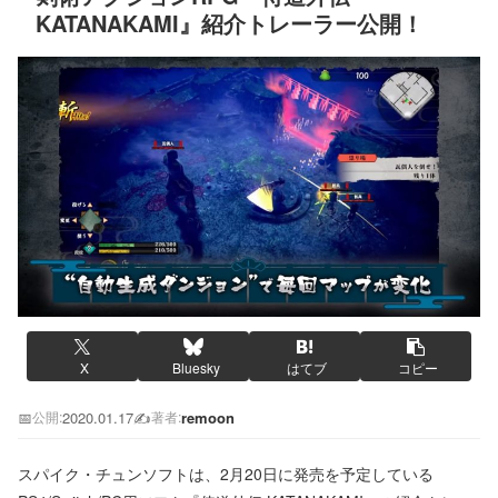
KATANAKAMI』紹介トレーラー公開！
X
Bluesky
はてブ
コピー
📅
2020.01.17
✍️
remoon
公開:
著者:
スパイク・チュンソフトは、2月20日に発売を予定している