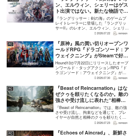
めているという。G...
ン、エルウィン、シェリーはゲス
ト出演ではない。新たな物語で重
要な役割を担う
『ラングリッサー：剣の海』のゲームプ
レイトレーラーに登場した『ラングリッ
サーII』のレオン、エルウィン、シェリー
は、単なるファンサービスやゲスト出演
2026.07.22
remoon
にとどまらず、新たな物語で重要な役割
を担う。ファミ通のメールインタビュー
『原神』風の買い切りオープンワ
PC
で本作のプロデューサ...
ールドRPG『ドラゴンソード：ア
ウェイクニング』がSteamで好発
進。価格3,480円、レビュー5,000
Hound13が7月22日にリリースしたオープ
件超で約90％好評
ンワールド・タッグアクションRPG『ド
ラゴンソード：アウェイクニング』が、
Steamで好調なスタートを切った。7月30
2026.07.30
remoon
日の確認時点で、全言語・全購入形態の
ユーザーレビューは5,710件に達し、う...
『Beast of Reincarnation』はな
PC
ぜクゥを頼りたくなるのか。敵の
強さや受け流しに表れた“相棒と
の共闘”設計
『Beast of Reincarnation』では、敵の強
さや受け流し、拘束などを通じて、プレ
イヤーが自然と相棒のクゥを頼りたくな
る戦闘が設計されている。そうした設計
2026.07.23
remoon
意図について、本作でディレクター兼シ
ナリオライターを務めるゲームフリー
『Echoes of Aincrad』、新鮮さ
PC