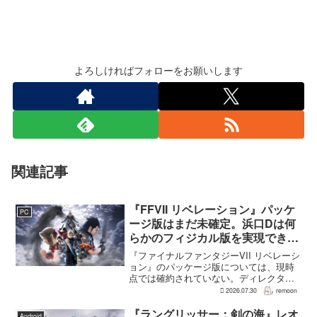
よろしければフォローをお願いします
関連記事
『FFVII リベレーション』パッケ
PC
ージ版はまだ未確定。浜口Dは何
らかのフィジカル版を実現できる
よう調整中
『ファイナルファンタジーVII リベレーシ
ョン』のパッケージ版については、現時
点では確約されていない。ディレクター
の浜口直樹氏によると、具体的な商品ラ
2026.07.30
remoon
インナップは社内で協議中で、何らかの
フィジカル版を実現できるよう調整を進
『ラングリッサー：剣の海』レオ
Android