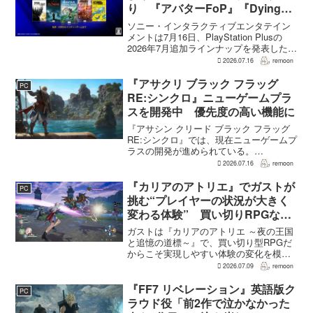
り 『アバターFoP』『Dying
Light』なども順次配信
ソニー・インタラクティブエンタテイン
メントは7月16日、PlayStation Plusの
2026年7月追加ラインナップを発表した。
幕末の日本を舞台とするTeam NINJAのオ
2026.07.16
remoon
ープンワールドアクションRPG『Rise of
the Ron...
『アサクリ ブラック フラッグ
PC
RE:シンクロ』ニューゲームプラ
スを開発中 優先度の高い機能に
『アサシン クリード ブラック フラッグ
RE:シンクロ』では、現在ニューゲームプ
ラスの開発が進められている。
GamesRadar+によると、ゲームディレク
2026.07.16
remoon
ターのRichard Knight氏は、YouTuberの
JorRaptor氏による...
『カリアのアトリエ』でガストが
PC
挑む“プレイヤーの状況が大きく
変わる体験” 買い切りRPGなら
ではの変化とは
ガストは『カリアのアトリエ ～夜の王国
と追憶の道標～』で、買い切り型RPGだ
からこそ実現しやすい体験の変化を模索
している。大型の運営型ゲームが継続的
2026.07.09
remoon
に新キャラクターを投入できる時代のな
かで、同社はキャラクターやビジュアル
『FF7 リベレーション』英語版ク
PC
の魅力だけでなく、ゲ...
ラウド役「前2作で泣かなかった