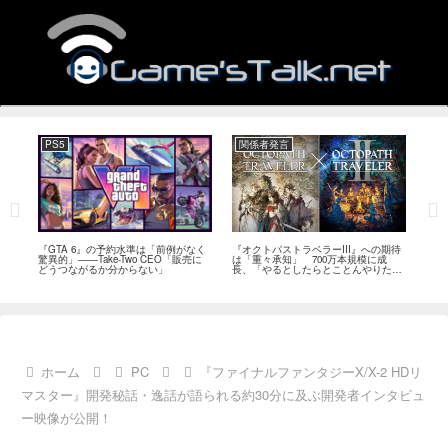
PS5
関係者発言
PC
ール
『GTA 6』の予約水準は「前例がなく
『オクトパストラベラーIII』への期待
『Ph
イク
驚異的」――Take-Two CEO「販売に
は「重々承知」 700万本規模に成
12
80
どうつながるか分からない」
長、「やるとしたらとことんやりた
ラー
評
い」と浅野智也氏
ホーム
PC
『ファイナルファンタジーX/X-2 HDリ
マスター』開発秘話・逸話が語られる約30分に及ぶ開発者インタビュ
ー映像が公開！