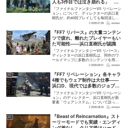
人も3作目では泣き崩れる」 浜
口Dも約40回泣いたクラウドの重
『ファイナルファンタジーVII リベレーシ
要場面に言及
ョン』について、ディレクターの浜口直
樹氏が、約40回プレイしても毎回涙した
というクラウドの重要な場面について語
2026.07.08
remoon
った。英語版クラウド役のCody Christian
氏も、「最初の2作で泣かなかった人も...
『FF7 リバース』の大量コンテン
PC
ツで疲れ、離れたプレイヤーもい
た可能性――浜口直樹氏が認識
『ファイナルファンタジーVII リバース』
ディレクターの浜口直樹氏は、同作のワ
ールドマップに多数のコンテンツを用意
したことで、一部のプレイヤーが疲れを
2026.08.01
remoon
感じたり、ゲームから離れたりした可能
性があるとの認識を示した。
『FF7 リベレーション』各キャラ
PC
GamesRadar+のイン...
4種でもウェア制作は大仕事――
浜口D、現代では多数のジョブを
1作に盛り込むのは極めて困難と
『ファイナルファンタジーVII リベレーシ
説明
ョン』のディレクター、浜口直樹氏が新
要素「ウェアシステム」について語っ
た。本作では8人のパーティキャラクター
2026.08.03
remoon
それぞれに4種類のウェアが用意される
が、キャラクター数が多いため、作業量
『Beast of Reincarnation』スト
PC
はかなりのものにな...
ーリーモードでも実績・エンディ
ング差なし。クリア後はハード超