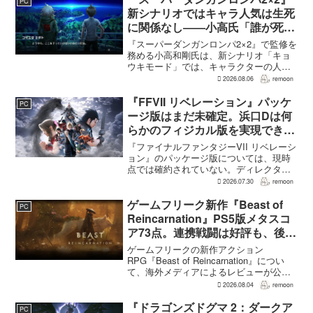
PC
新シナリオではキャラ人気は生死
に関係なし――小高氏「誰が死ん
でもヘイトメールは送らないで」
『スーパーダンガンロンパ2×2』で監修を
務める小高和剛氏は、新シナリオ「キョ
ウキモード」では、キャラクターの人気
にかかわらず退場させるとRPG Siteのイ
2026.08.06
remoon
ンタビューで語った。事件や出来事が原
作と変わることで、これまで見られなか
『FFVII リベレーション』パッケ
PC
った一面がよ...
ージ版はまだ未確定。浜口Dは何
らかのフィジカル版を実現できる
よう調整中
『ファイナルファンタジーVII リベレーシ
ョン』のパッケージ版については、現時
点では確約されていない。ディレクター
の浜口直樹氏によると、具体的な商品ラ
2026.07.30
remoon
インナップは社内で協議中で、何らかの
フィジカル版を実現できるよう調整を進
ゲームフリーク新作『Beast of
PC
めているという。G...
Reincarnation』PS5版メタスコ
ア73点。連携戦闘は好評も、後半
の“ボス再戦続き”には不満
ゲームフリークの新作アクション
RPG『Beast of Reincarnation』につい
て、海外メディアによるレビューが公開
された。PS5版のメタスコアは73。採点
2026.08.04
remoon
された49件のうち25件が好評、24件が賛
否両論で、不評に分類されたレビュ...
『ドラゴンズドグマ 2：ダークア
PC