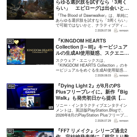
らゆる選択肢を試すなら「3周く
らい」 エピローグは出会いと選
択で変化
『The Blood of Dawnwalker』は、単純に
あらゆる選択肢を試すなら「3周くらい」
で可能ではないかと、ナラティブディレ
クターのJakub Szamałek氏がファミ
2026.07.08
remoon
通.comのインタビューで説明した。物語
はエンディングへ収束...
『KINGDOM HEARTS
PC
Collection [I～III]』キービジュア
ルの生成AI使用疑惑、スクエニが
否定――不自然な描写は「人為的
スクウェア・エニックスは、
ミス」
『KINGDOM HEARTS Collection 』のキ
ービジュアルをめぐる生成AI使用疑惑に
ついて、問題となったアセットは開発チ
2026.08.03
remoon
ームが生成AIを使わず制作したもので、
不自然な箇所は「人為的ミス」によるも
『Dying Light 2』が8月のPS
PS4
のだと...
Plusフリープレイに。新作『Big
Walk』も発売初日から提供【海
外発表】
ソニー・インタラクティブエンタテイン
メントは、英語版PlayStation.Blogで、
2026年8月のPlayStation Plusフリープレ
イとして『Dying Light 2 Stay Human:
2026.07.29
remoon
Reloaded Edition...
『FF7 リメイク』シリーズ過去2
PC
作、完結編発表後に「想定より数