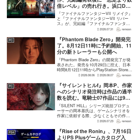
倍レベル」の売れ行き。浜口Dが
明かす
『ファイナルファンタジーVII リメイク』
と『ファイナルファンタジーVII リバー
ス』が、完結編『ファイナルファンタジ
ーVII リベレーション』の発表後、「我々
2026.07.31
remoon
の想定よりも、数倍レベル」で売れてい
ると、シリーズディレクターの浜口直樹
『Phantom Blade Zero』開発完
PC
氏がAU...
了。8月12日11時に予約開始、11
分の新トレーラーも公開へ
『Phantom Blade Zero』の開発完了が発
表された。発売を10月29日に控え、日本
時間8月12日11時からPlayStation Store、
Steam、Epic Games Storeで予約受付が
2026.08.06
2026.08.07
remoon
始まる。同時に公開される新トレ...
『サイレントヒルf』岡本P、作家
PC
へのシナリオ発注時は作品の過半
数を読む。竜騎士07作品には9割
以上目を通す
『SILENT HILL』シリーズ統括プロデュ
ーサーの岡本基氏は、ゲームシナリオを
作家に依頼する際、少なくともその作家
の作品の過半数に目を通すという。作家
2026.07.23
remoon
への敬意に加え、得意・不得意を把握し
たうえで物語を任せるためだ。電ファミ
『Rise of the Ronin』、7月16日
PS4
ニコゲーマーが...
よりPS Plusゲームカタログ入