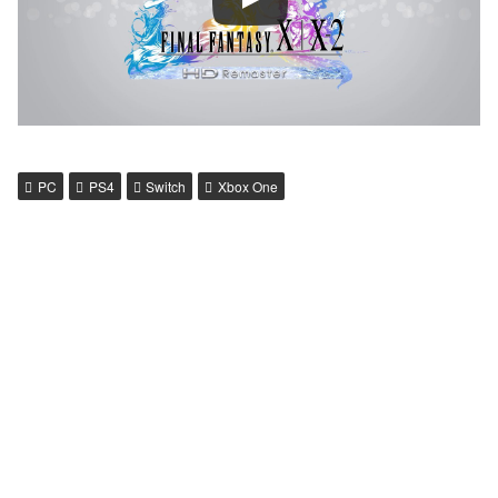
PC
PS4
Switch
Xbox One