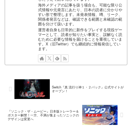
海外メディアの記事を扱う場合も、可能な限り公
式情報や元発言にあたり、日本の読者に分かりや
すい形で整理します。未発表情報、噂、リーク、
関係者発言などは、確認できる範囲と未確認の範
囲を分けて扱います。
運営者自身も日常的に新作をプレイする現役ゲー
マーとして、読者が知りたい事実と、誤解なく読
むために必要な情報を届けることを重視していま
す。X（旧Twitter）でも継続的に情報発信してい
ます。
Switch『真 流行り神１・２パック』公式サイトが
オープン！
『ソニック・ザ・ムービー』日本版トレーラー＆
ポスター解禁！一方、不満が集まったソニックの
デザインは変更へ