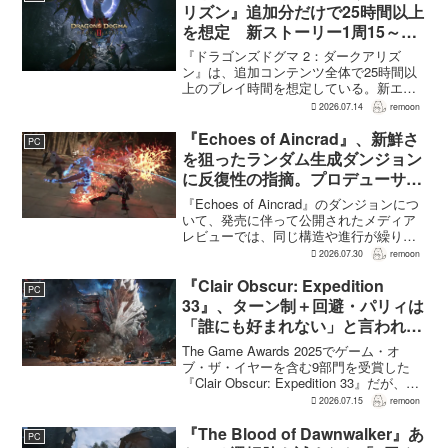
リズン』追加分だけで25時間以上
を想定 新ストーリー1周15～20
時間、12種ダンジョンは各30分
『ドラゴンズドグマ 2：ダークアリズ
～1時間
ン』は、追加コンテンツ全体で25時間以
上のプレイ時間を想定している。新エリ
ア「ノルガン」で展開されるメインシナ
2026.07.14
remoon
リオは1周15～20時間、本編フィールドに
追加される12種類のユニークダンジョン
『Echoes of Aincrad』、新鮮さ
PC
「忘れられた試...
を狙ったランダム生成ダンジョン
に反復性の指摘。プロデューサー
は発売前に採用理由を説明
『Echoes of Aincrad』のダンジョンにつ
いて、発売に伴って公開されたメディア
レビューでは、同じ構造や進行が繰り返
されるとの評価が出ている。発売前の7月
2026.07.30
remoon
上旬に行われた週刊ファミ通の対談で
は、ゲーム総合プロデューサーの二見鷹
『Clair Obscur: Expedition
PC
介氏が...
33』、ターン制＋回避・パリィは
「誰にも好まれない」と言われて
いた 開発陣は実際に遊んだ面白
The Game Awards 2025でゲーム・オ
さを優先
ブ・ザ・イヤーを含む9部門を受賞した
『Clair Obscur: Expedition 33』だが、タ
ーン制バトルに回避やパリィを組み合わ
2026.07.15
remoon
せる設計は、発売前に「誰にも好まれな
い」と何度も言...
『The Blood of Dawnwalker』あ
PC