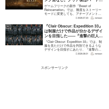
えのNEW GAME+も
ゲームフリークの新作『Beast of
Reincarnation』では、難度をストーリー
モードに変更しても、アチーブメントや
収集要素、エンディングに違いはない。
2026.07.23
remoon
クリア後には、ハードモードを上回る高
難度のNEW GAME+も用意されてい
『Clair Obscur: Expedition 33』
PC
る。...
は制服だけで作品が分かるデザイ
ンを目指した――『進撃の巨人』
の制服と『BLEACH』のキャラ
『Clair Obscur: Expedition 33』では、制
造形が影響
服を見ただけで作品を判別できるような
デザインを目指すにあたり、『進撃の巨
人』を参考にしたという。あわせて、キ
2026.08.01
remoon
ャラクター造形は『BLEACH』のシンプ
ルで印象に残るデザインから...
スポンサーリンク