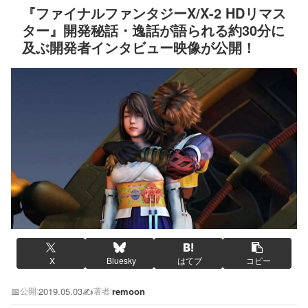
『ファイナルファンタジーX/X-2 HDリマス
ター』開発秘話・逸話が語られる約30分に
及ぶ開発者インタビュー映像が公開！
X
Bluesky
はてブ
コピー
📅
2019.05.03
✍️
remoon
公開:
著者: