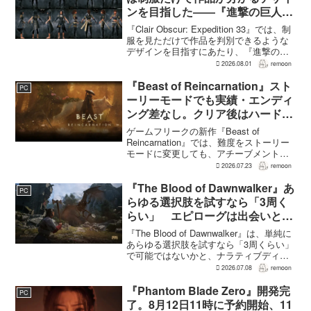
ンを目指した――『進撃の巨人』
の制服と『BLEACH』のキャラ
『Clair Obscur: Expedition 33』では、制
造形が影響
服を見ただけで作品を判別できるような
デザインを目指すにあたり、『進撃の巨
人』を参考にしたという。あわせて、キ
2026.08.01
remoon
ャラクター造形は『BLEACH』のシンプ
ルで印象に残るデザインから...
『Beast of Reincarnation』スト
PC
ーリーモードでも実績・エンディ
ング差なし。クリア後はハード超
えのNEW GAME+も
ゲームフリークの新作『Beast of
Reincarnation』では、難度をストーリー
モードに変更しても、アチーブメントや
収集要素、エンディングに違いはない。
2026.07.23
remoon
クリア後には、ハードモードを上回る高
難度のNEW GAME+も用意されてい
『The Blood of Dawnwalker』あ
PC
る。...
らゆる選択肢を試すなら「3周く
らい」 エピローグは出会いと選
択で変化
『The Blood of Dawnwalker』は、単純に
あらゆる選択肢を試すなら「3周くらい」
で可能ではないかと、ナラティブディレ
クターのJakub Szamałek氏がファミ
2026.07.08
remoon
通.comのインタビューで説明した。物語
はエンディングへ収束...
『Phantom Blade Zero』開発完
PC
了。8月12日11時に予約開始、11