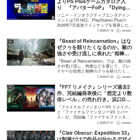
よりPS Plusゲームカタログ入
り 『アバターFoP』『Dying
Light』なども順次配信
ソニー・インタラクティブエンタテイン
メントは7月16日、PlayStation Plusの
2026年7月追加ラインナップを発表した。
幕末の日本を舞台とするTeam NINJAのオ
2026.07.16
remoon
ープンワールドアクションRPG『Rise of
the Ron...
『Beast of Reincarnation』はな
PC
ぜクゥを頼りたくなるのか。敵の
強さや受け流しに表れた“相棒と
の共闘”設計
『Beast of Reincarnation』では、敵の強
さや受け流し、拘束などを通じて、プレ
イヤーが自然と相棒のクゥを頼りたくな
る戦闘が設計されている。そうした設計
2026.07.23
remoon
意図について、本作でディレクター兼シ
ナリオライターを務めるゲームフリー
『FF7 リメイク』シリーズ過去2
PC
ク...
作、完結編発表後に「想定より数
倍レベル」の売れ行き。浜口Dが
明かす
『ファイナルファンタジーVII リメイク』
と『ファイナルファンタジーVII リバー
ス』が、完結編『ファイナルファンタジ
ーVII リベレーション』の発表後、「我々
2026.07.31
remoon
の想定よりも、数倍レベル」で売れてい
ると、シリーズディレクターの浜口直樹
『Clair Obscur: Expedition 33』
PC
氏がAU...
は制服だけで作品が分かるデザイ