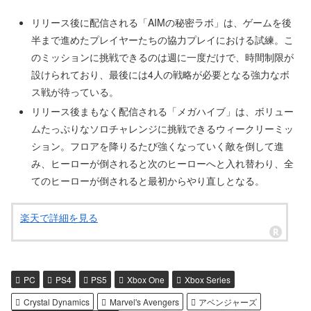
リリース後に配信される「AIMの秘密ラボ」は、ゲームを後
半まで進めたプレイヤーたちの協力プレイにおける試練。こ
のミッションに挑戦できるのは週に一度だけで、時間制限が
設けられており、最後には4人の戦略が必要となる強力なボ
ス戦が待っている。
リリース後まもなく配信される「メガハイブ」は、ボリュー
ムたっぷりなソロチャレンジに挑戦できるウィークリーミッ
ション。フロアを降りるたび強くなっていく敵を倒して進
み、ヒーローが倒されると次のヒーローへと入れ替わり、全
てのヒーローが倒されると最初からやり直しとなる。
楽天で詳細を見る
PC
PS4
PS5
Xbox One
Xbox Series
Crystal Dynamics
Marvel's Avengers
アベンジャーズ