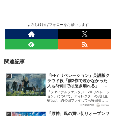
よろしければフォローをお願いします
関連記事
『FF7 リベレーション』英語版ク
PC
ラウド役「前2作で泣かなかった
人も3作目では泣き崩れる」 浜
口Dも約40回泣いたクラウドの重
『ファイナルファンタジーVII リベレーシ
要場面に言及
ョン』について、ディレクターの浜口直
樹氏が、約40回プレイしても毎回涙した
というクラウドの重要な場面について語
2026.07.08
remoon
った。英語版クラウド役のCody Christian
氏も、「最初の2作で泣かなかった人も...
『原神』風の買い切りオープンワ
PC