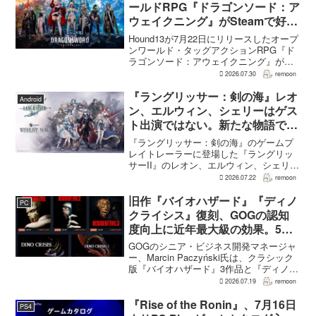
ールドRPG『ドラゴンソード：ア
ウェイクニング』がSteamで好発
進。価格3,480円、レビュー5,000
Hound13が7月22日にリリースしたオープ
件超で約90％好評
ンワールド・タッグアクションRPG『ド
ラゴンソード：アウェイクニング』が、
Steamで好調なスタートを切った。7月30
2026.07.30
remoon
日の確認時点で、全言語・全購入形態の
ユーザーレビューは5,710件に達し、う...
『ラングリッサー：剣の海』レオ
Android
ン、エルウィン、シェリーはゲス
ト出演ではない。新たな物語で重
要な役割を担う
『ラングリッサー：剣の海』のゲームプ
レイトレーラーに登場した『ラングリッ
サーII』のレオン、エルウィン、シェリー
は、単なるファンサービスやゲスト出演
2026.07.22
remoon
にとどまらず、新たな物語で重要な役割
を担う。ファミ通のメールインタビュー
旧作『バイオハザード』『ディノ
PC
で本作のプロデューサ...
クライシス』復刻、GOGの認知
度向上に近年最大級の効果。5作
品は90％超の肯定的評価
GOGのシニア・ビジネス開発マネージャ
ー、Marcin Paczyński氏は、クラシック
版『バイオハザード』3作品と『ディノク
ライシス』2作品の復刻が、近年のGOG
2026.07.19
remoon
において、ほかのほとんどのリリース以
上に認知度向上へ貢献したと語った。現
『Rise of the Ronin』、7月16日
PS4
在...