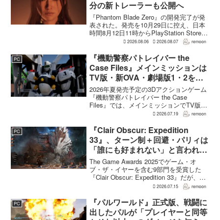
分の新トレーラーも公開へ
『Phantom Blade Zero』の開発完了が発
表された。発売を10月29日に控え、日本
時間8月12日11時からPlayStation Store、
Steam、Epic Games Storeで予約受付が
2026.08.06
2026.08.07
remoon
始まる。同時に公開される新トレ...
『機動警察パトレイバー the
PC
Case Files』メインミッションは
TV版・新OVA・劇場版1・2をカ
バー。零式とヘルハウンドを動か
2026年夏発売予定の3Dアクションゲーム
すため“アナザーサイドミッショ
『機動警察パトレイバー the Case
Files』では、メインミッションでTV版、
ン”を実装
新OVA、劇場版第1作・第2作の範囲をカ
2026.07.19
remoon
バーする。これは、本作のプロデューサ
ーを務めるグッドスマイルカンパニー
『Clair Obscur: Expedition
PC
の...
33』、ターン制＋回避・パリィは
「誰にも好まれない」と言われて
いた 開発陣は実際に遊んだ面白
The Game Awards 2025でゲーム・オ
さを優先
ブ・ザ・イヤーを含む9部門を受賞した
『Clair Obscur: Expedition 33』だが、タ
ーン制バトルに回避やパリィを組み合わ
2026.07.15
remoon
せる設計は、発売前に「誰にも好まれな
い」と何度も言...
『パルワールド』正式版、戦闘に
PC
出したパルが「プレイヤーと同等