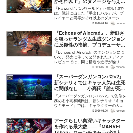
かそれ以上」のダメージを与えら
れるように
『Palworld / パルワールド』正式版1.0で
は、戦闘に出した「手出しパル」が、プ
レイヤーと同等かそれ以上のダメージを
敵に与えられるようになった。ほぼすべ
2026.07.10
remoon
てのアクティブスキルを対象に、威力や
挙動、クールダウン時間、使いやすさが
『Echoes of Aincrad』、新鮮さ
PC
見直され...
を狙ったランダム生成ダンジョン
に反復性の指摘。プロデューサー
は発売前に採用理由を説明
『Echoes of Aincrad』のダンジョンにつ
いて、発売に伴って公開されたメディア
レビューでは、同じ構造や進行が繰り返
されるとの評価が出ている。発売前の7月
2026.07.30
remoon
上旬に行われた週刊ファミ通の対談で
は、ゲーム総合プロデューサーの二見鷹
『スーパーダンガンロンパ2×2』
PC
介氏が...
新シナリオではキャラ人気は生死
に関係なし――小高氏「誰が死ん
でもヘイトメールは送らないで」
『スーパーダンガンロンパ2×2』で監修を
務める小高和剛氏は、新シナリオ「キョ
ウキモード」では、キャラクターの人気
にかかわらず退場させるとRPG Siteのイ
2026.08.06
remoon
ンタビューで語った。事件や出来事が原
作と変わることで、これまで見られなか
アークらしい奥深いキャラクター
PC
った一面がよ...
を作れる最大数――『MARVEL
Tōkon』ローンチキャラが20人に