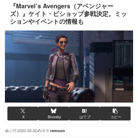
『Marvel’s Avengers（アベンジャー
ズ）』ケイト・ビショップ参戦決定。ミッ
ションやイベントの情報も
X
Bluesky
はてブ
コピー
📅
2020.09.02
✍️
remoon
公開:
著者: