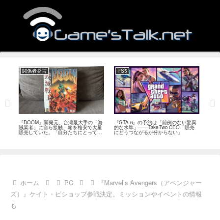
関係者発言
PS5
関
フィー
『DOOM』開発元、台湾最大手の「海
『GTA 6』の予約は「前例のない驚異
『オ
イド
賊業者」に自ら接触、箱を格安で大量
的な水準」――Take-Two CEO「販売
は「
ブレ
販売していた。「自分たちにとっては
にどうつながるか分からない」
長、
流通だった」
い」
ホーム
PC
『Marvel’s Avengers（アベンジャー
ズ）』ケイト・ビショップ参戦決定。ミッションやイベントの情報
も