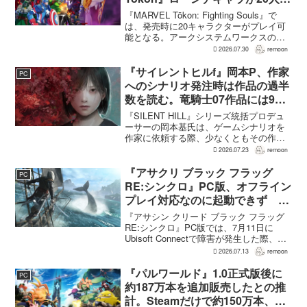
なった理由
『MARVEL Tōkon: Fighting Souls』で
は、発売時に20キャラクターがプレイ可
能となる。アークシステムワークスの山
中丈嗣プロデューサーは、この人数につ
2026.07.30
remoon
いて、予算とスケジュールを考慮した結
果だと説明。そのうえで、同社らし...
『サイレントヒルf』岡本P、作家
PC
へのシナリオ発注時は作品の過半
数を読む。竜騎士07作品には9割
以上目を通す
『SILENT HILL』シリーズ統括プロデュ
ーサーの岡本基氏は、ゲームシナリオを
作家に依頼する際、少なくともその作家
の作品の過半数に目を通すという。作家
2026.07.23
remoon
への敬意に加え、得意・不得意を把握し
たうえで物語を任せるためだ。電ファミ
『アサクリ ブラック フラッグ
PC
ニコゲーマーが...
RE:シンクロ』PC版、オフライン
プレイ対応なのに起動できず
Ubisoft Connect障害時に報告相
『アサシン クリード ブラック フラッグ
次ぐ
RE:シンクロ』PC版では、7月11日に
Ubisoft Connectで障害が発生した際、ゲ
ームを起動できないとの報告が相次い
2026.07.13
remoon
だ。オフライン起動を選んでもプレイで
きなかったという投稿もあり、影響は
『パルワールド』1.0正式版後に
PC
全...
約187万本を追加販売したとの推
計。Steamだけで約150万本、累