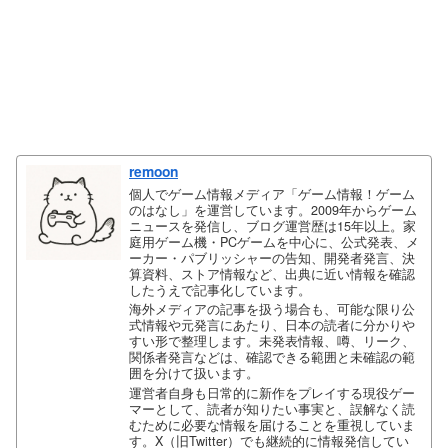
remoon
個人でゲーム情報メディア「ゲーム情報！ゲーム
のはなし」を運営しています。2009年からゲーム
ニュースを発信し、ブログ運営歴は15年以上。家
庭用ゲーム機・PCゲームを中心に、公式発表、メ
ーカー・パブリッシャーの告知、開発者発言、決
算資料、ストア情報など、出典に近い情報を確認
したうえで記事化しています。
海外メディアの記事を扱う場合も、可能な限り公
式情報や元発言にあたり、日本の読者に分かりや
すい形で整理します。未発表情報、噂、リーク、
関係者発言などは、確認できる範囲と未確認の範
囲を分けて扱います。
運営者自身も日常的に新作をプレイする現役ゲー
マーとして、読者が知りたい事実と、誤解なく読
むために必要な情報を届けることを重視していま
す。X（旧Twitter）でも継続的に情報発信してい