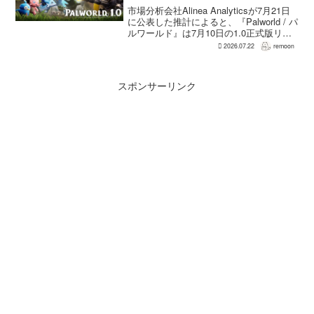
計3050万本規模
市場分析会社Alinea Analyticsが7月21日
に公表した推計によると、『Palworld / パ
ルワールド』は7月10日の1.0正式版リリ
ース後、Steamで約150万本、PS5で約30
2026.07.22
remoon
万本、Xboxで7万本弱を追加販売した。
各プ...
スポンサーリンク