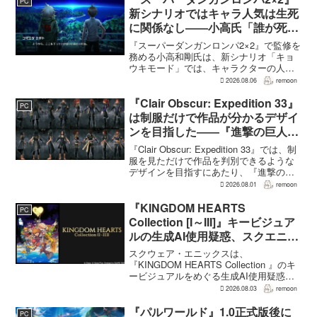
PC
見直され...
新シナリオではキャラ人気は生死
に関係なし――小高氏「誰が死ん
でもヘイトメールは送らないで」
『スーパーダンガンロンパ2×2』で監修を
務める小高和剛氏は、新シナリオ「キョ
ウキモード」では、キャラクターの人気
にかかわらず退場させるとRPG Siteのイ
2026.08.06
remoon
ンタビューで語った。事件や出来事が原
作と変わることで、これまで見られなか
『Clair Obscur: Expedition 33』
PC
った一面がよ...
は制服だけで作品が分かるデザイ
ンを目指した――『進撃の巨人』
の制服と『BLEACH』のキャラ
『Clair Obscur: Expedition 33』では、制
造形が影響
服を見ただけで作品を判別できるような
デザインを目指すにあたり、『進撃の巨
人』を参考にしたという。あわせて、キ
2026.08.01
remoon
ャラクター造形は『BLEACH』のシンプ
ルで印象に残るデザインから...
『KINGDOM HEARTS
PC
Collection [I～III]』キービジュア
ルの生成AI使用疑惑、スクエニが
否定――不自然な描写は「人為的
スクウェア・エニックスは、
ミス」
『KINGDOM HEARTS Collection 』のキ
ービジュアルをめぐる生成AI使用疑惑に
ついて、問題となったアセットは開発チ
2026.08.03
remoon
ームが生成AIを使わず制作したもので、
不自然な箇所は「人為的ミス」によるも
『パルワールド』1.0正式版後に
PC