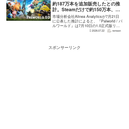
のだと...
約187万本を追加販売したとの推
計。Steamだけで約150万本、累
計3050万本規模
市場分析会社Alinea Analyticsが7月21日
に公表した推計によると、『Palworld / パ
ルワールド』は7月10日の1.0正式版リリ
ース後、Steamで約150万本、PS5で約30
2026.07.22
remoon
万本、Xboxで7万本弱を追加販売した。
各プ...
スポンサーリンク