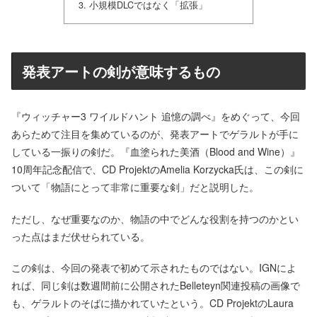
小規模DLCではなく「拡張」
発表アートの剣が意味するもの
『ウィッチャー3 ワイルドハント 追憶の調べ』をめぐって、今回
あらためて注目を集めているのが、発表アートでゲラルトが手に
している一振りの剣だ。『血塗られた美酒（Blood and Wine）』
10周年記念配信で、CD ProjektのAmelia Korzycka氏は、この剣に
ついて「物語にとって非常に重要な剣」だと説明した。
ただし、なぜ重要なのか、物語の中でどんな役割を持つのかとい
った点はまだ伏せられている。
この剣は、今回の発表で初めて示されたものではない。IGNによ
れば、同じ剣は数週間前に公開されたBelleteyn関連投稿の画像で
も、ゲラルトのそばに描かれていたという。CD ProjektのLaura