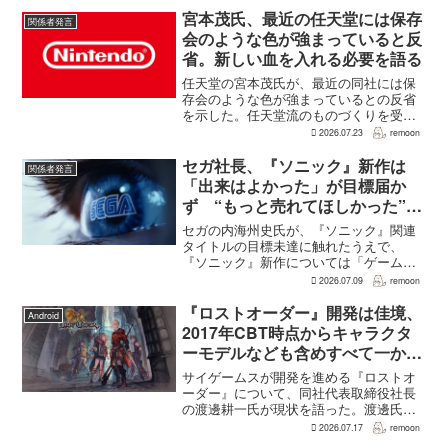
難度のNEW GAME+も用意されてい
宮本茂氏、最近の任天堂には保存
関係者発言
る。...
会のような色が強まっていると反
省。新しい血を入れる必要を語る
任天堂の宮本茂氏が、最近の同社には保
存会のような色が強まっているとの反省
を示した。任天堂流のものづくりを受け
継ぎつつも、昔ながらの形をそのまま続
2026.07.23
remoon
けるのではなく、新しい血を取り入れる
必要があるという。週刊ファミ通の創刊
セガ社長、『ソニック』新作は
関係者発言
40周年記念インタビュー...
「出来はよかった」が目標届か
ず “もっと売れてほしかった”と
振り返る
セガの内海州史氏が、『ソニック』関連
タイトルの目標未達に触れたうえで、
『ソニック』新作については「ゲーム自
体の出来はよかった」と振り返った。
2026.07.09
remoon
『週刊ファミ通 2026年7月23日増刊号
No.1955』のゲーム業界VIPインタビュー
『ロストオーダー』開発は佳境、
Android
で語られた...
2017年CBT時点からキャラクタ
ーモデルなども含めすべて一から
作り直し
サイゲームスが開発を進める『ロストオ
ーダー』について、同社代表取締役社長
の渡邊耕一氏が現状を語った。渡邊氏に
よれば、開発はいままさに佳境を迎えて
2026.07.17
remoon
おり、2017年のCBT時点からキャラクタ