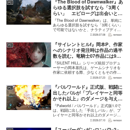
を務めるEd Wu氏が、...
『The Blood of Dawnwalker』あ
PC
らゆる選択肢を試すなら「3周く
らい」 エピローグは出会いと選
択で変化
『The Blood of Dawnwalker』は、単純に
あらゆる選択肢を試すなら「3周くらい」
で可能ではないかと、ナラティブディレ
クターのJakub Szamałek氏がファミ
2026.07.08
remoon
通.comのインタビューで説明した。物語
はエンディングへ収束...
『サイレントヒルf』岡本P、作家
PC
へのシナリオ発注時は作品の過半
数を読む。竜騎士07作品には9割
以上目を通す
『SILENT HILL』シリーズ統括プロデュ
ーサーの岡本基氏は、ゲームシナリオを
作家に依頼する際、少なくともその作家
の作品の過半数に目を通すという。作家
2026.07.23
remoon
への敬意に加え、得意・不得意を把握し
たうえで物語を任せるためだ。電ファミ
『パルワールド』正式版、戦闘に
PC
ニコゲーマーが...
出したパルが「プレイヤーと同等
かそれ以上」のダメージを与えら
れるように
『Palworld / パルワールド』正式版1.0で
は、戦闘に出した「手出しパル」が、プ
レイヤーと同等かそれ以上のダメージを
敵に与えられるようになった。ほぼすべ
2026.07.10
remoon
てのアクティブスキルを対象に、威力や
挙動、クールダウン時間、使いやすさが
『スーパーダンガンロンパ2×2』