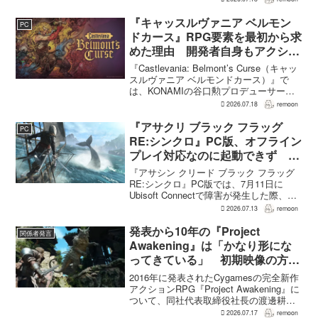
た。PS1時代のように500万～600万ドル
で1本を作れるなら、...
『キャッスルヴァニア ベルモン
PC
ドカース』RPG要素を最初から求
めた理由 開発者自身もアクショ
ンのつらさを実感
『Castlevania: Belmont’s Curse（キャッ
スルヴァニア ベルモンドカース）』で
は、KONAMIの谷口勲プロデューサー
が、レベルアップを含むRPG的システム
2026.07.18
remoon
を開発当初から入れるよう求めていた。
何度も挑戦すれば先へ進める...
『アサクリ ブラック フラッグ
PC
RE:シンクロ』PC版、オフライン
プレイ対応なのに起動できず
Ubisoft Connect障害時に報告相
『アサシン クリード ブラック フラッグ
次ぐ
RE:シンクロ』PC版では、7月11日に
Ubisoft Connectで障害が発生した際、ゲ
ームを起動できないとの報告が相次い
2026.07.13
remoon
だ。オフライン起動を選んでもプレイで
きなかったという投稿もあり、影響は
発表から10年の『Project
関係者発言
全...
Awakening』は「かなり形にな
ってきている」 初期映像の方向
性はおおよそ維持、新要素も追加
2016年に発表されたCygamesの完全新作
アクションRPG『Project Awakening』に
ついて、同社代表取締役社長の渡邊耕一
氏が現在の開発状況を明かした。発表か
2026.07.17
remoon