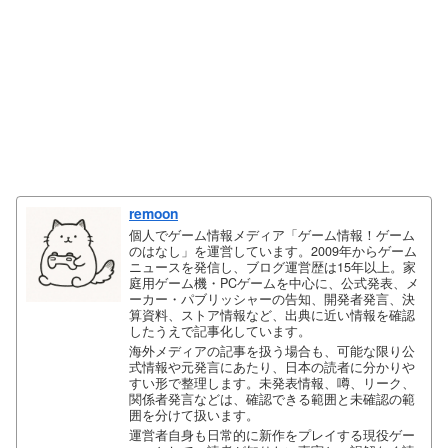
remoon
個人でゲーム情報メディア「ゲーム情報！ゲーム
のはなし」を運営しています。2009年からゲーム
ニュースを発信し、ブログ運営歴は15年以上。家
庭用ゲーム機・PCゲームを中心に、公式発表、メ
ーカー・パブリッシャーの告知、開発者発言、決
算資料、ストア情報など、出典に近い情報を確認
したうえで記事化しています。
海外メディアの記事を扱う場合も、可能な限り公
式情報や元発言にあたり、日本の読者に分かりや
すい形で整理します。未発表情報、噂、リーク、
関係者発言などは、確認できる範囲と未確認の範
囲を分けて扱います。
運営者自身も日常的に新作をプレイする現役ゲー