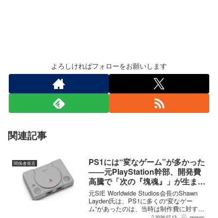
よろしければフォローをお願いします
関連記事
PS1には“変なゲーム”が多かった
関係者発言
――元PlayStation幹部、開発費
高騰で「次の『塊魂』」が生まれ
にくいと指摘
元SIE Worldwide Studios会長のShawn
Layden氏は、PS1に多くの“変なゲー
ム”があったのは、当時は制作費に対する
リスクを管理できたためだと振り返っ
2026.07.13
remoon