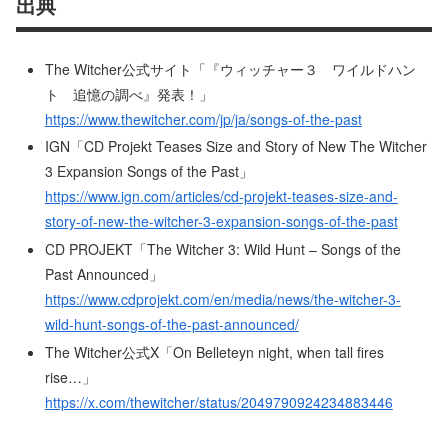
出典
The Witcher公式サイト「『ウィッチャー３ ワイルドハン
ト 追憶の調べ』発表！」
https://www.thewitcher.com/jp/ja/songs-of-the-past
IGN「CD Projekt Teases Size and Story of New The Witcher
3 Expansion Songs of the Past」
https://www.ign.com/articles/cd-projekt-teases-size-and-
story-of-new-the-witcher-3-expansion-songs-of-the-past
CD PROJEKT「The Witcher 3: Wild Hunt – Songs of the
Past Announced」
https://www.cdprojekt.com/en/media/news/the-witcher-3-
wild-hunt-songs-of-the-past-announced/
The Witcher公式X「On Belleteyn night, when tall fires
rise…」
https://x.com/thewitcher/status/2049790924234883446