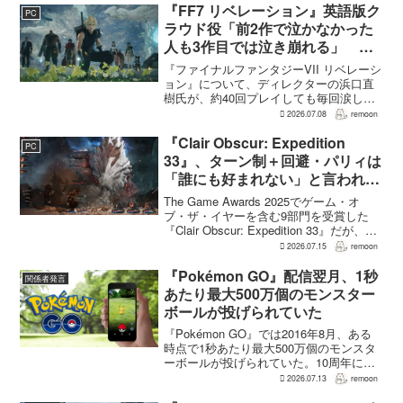
ーモデルなども含めて、すべて一から作
『FF7 リベレーション』英語版ク
PC
り直しているという...
ラウド役「前2作で泣かなかった
人も3作目では泣き崩れる」 浜
口Dも約40回泣いたクラウドの重
『ファイナルファンタジーVII リベレーシ
要場面に言及
ョン』について、ディレクターの浜口直
樹氏が、約40回プレイしても毎回涙した
というクラウドの重要な場面について語
2026.07.08
remoon
った。英語版クラウド役のCody Christian
氏も、「最初の2作で泣かなかった人も...
『Clair Obscur: Expedition
PC
33』、ターン制＋回避・パリィは
「誰にも好まれない」と言われて
いた 開発陣は実際に遊んだ面白
The Game Awards 2025でゲーム・オ
さを優先
ブ・ザ・イヤーを含む9部門を受賞した
『Clair Obscur: Expedition 33』だが、タ
ーン制バトルに回避やパリィを組み合わ
2026.07.15
remoon
せる設計は、発売前に「誰にも好まれな
い」と何度も言...
『Pokémon GO』配信翌月、1秒
関係者発言
あたり最大500万個のモンスター
ボールが投げられていた
『Pokémon GO』では2016年8月、ある
時点で1秒あたり最大500万個のモンスタ
ーボールが投げられていた。10周年にあ
わせたVGCの取材で、初期チームの一員
2026.07.13
remoon
で現在はScopely Exploreのプレジデント