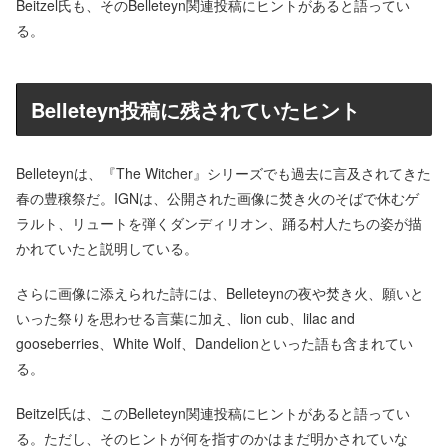
Beitzel氏も、そのBelleteyn関連投稿にヒントがあると語ってい
る。
Belleteyn投稿に残されていたヒント
Belleteynは、『The Witcher』シリーズでも過去に言及されてきた
春の豊穣祭だ。IGNは、公開された画像に焚き火のそばで休むゲ
ラルト、リュートを弾くダンディリオン、踊る村人たちの姿が描
かれていたと説明している。
さらに画像に添えられた詩には、Belleteynの夜や焚き火、願いと
いった祭りを思わせる言葉に加え、lion cub、lilac and
gooseberries、White Wolf、Dandelionといった語も含まれてい
る。
Beitzel氏は、このBelleteyn関連投稿にヒントがあると語ってい
る。ただし、そのヒントが何を指すのかはまだ明かされていな