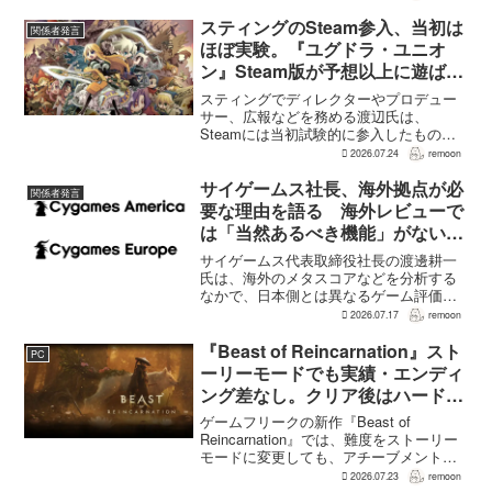
ら10年が経ったいまも開発は着実に進ん
でおり、「かなり形になってき...
スティングのSteam参入、当初は
関係者発言
ほぼ実験。『ユグドラ・ユニオ
ン』Steam版が予想以上に遊ば
れ、最重要プラットフォームの一
スティングでディレクターやプロデュー
つに
サー、広報などを務める渡辺氏は、
Steamには当初試験的に参入したもの
の、現在では同社にとって最重要プラッ
2026.07.24
remoon
トフォームの一つになったと説明した。
最後発だった『ユグドラ・ユニオン』
サイゲームス社長、海外拠点が必
関係者発言
Steam版が多くのユーザー...
要な理由を語る 海外レビューで
は「当然あるべき機能」がないと
未完成評価も
サイゲームス代表取締役社長の渡邊耕一
氏は、海外のメタスコアなどを分析する
なかで、日本側とは異なるゲーム評価の
前提に気づいたと説明した。そうした地
2026.07.17
remoon
域ごとの違いを理解するため、海外に拠
点を置き、現地でコミュニケーションを
『Beast of Reincarnation』スト
PC
取る必要があるとの考えに...
ーリーモードでも実績・エンディ
ング差なし。クリア後はハード超
えのNEW GAME+も
ゲームフリークの新作『Beast of
Reincarnation』では、難度をストーリー
モードに変更しても、アチーブメントや
収集要素、エンディングに違いはない。
2026.07.23
remoon
クリア後には、ハードモードを上回る高