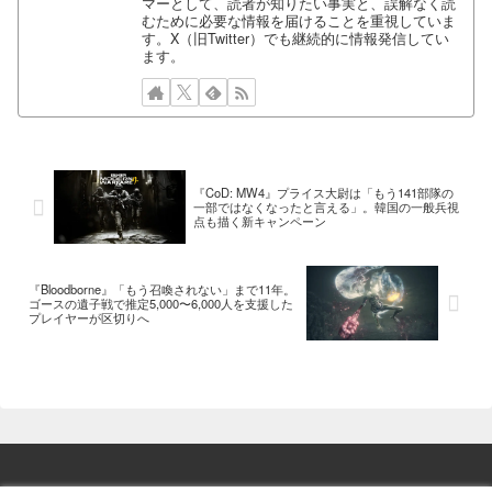
マーとして、読者が知りたい事実と、誤解なく読
むために必要な情報を届けることを重視していま
す。X（旧Twitter）でも継続的に情報発信してい
ます。
『CoD: MW4』プライス大尉は「もう141部隊の
一部ではなくなったと言える」。韓国の一般兵視
点も描く新キャンペーン
『Bloodborne』「もう召喚されない」まで11年。
ゴースの遺子戦で推定5,000〜6,000人を支援した
プレイヤーが区切りへ