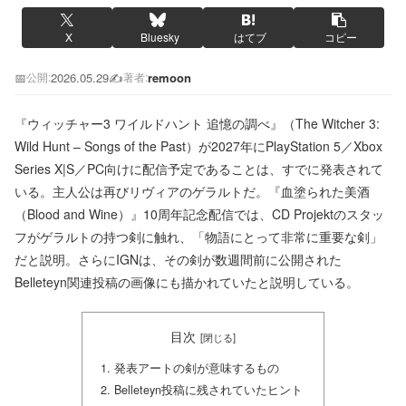
X
Bluesky
はてブ
コピー
📅
2026.05.29
✍️
remoon
公開:
著者:
『ウィッチャー3 ワイルドハント 追憶の調べ』（The Witcher 3:
Wild Hunt – Songs of the Past）が2027年にPlayStation 5／Xbox
Series X|S／PC向けに配信予定であることは、すでに発表されて
いる。主人公は再びリヴィアのゲラルトだ。『血塗られた美酒
（Blood and Wine）』10周年記念配信では、CD Projektのスタッ
フがゲラルトの持つ剣に触れ、「物語にとって非常に重要な剣」
だと説明。さらにIGNは、その剣が数週間前に公開された
Belleteyn関連投稿の画像にも描かれていたと説明している。
目次
発表アートの剣が意味するもの
Belleteyn投稿に残されていたヒント