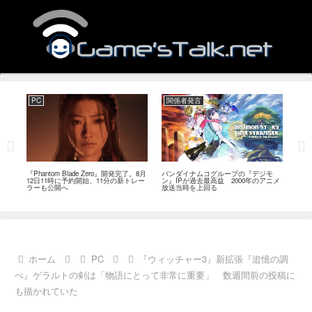
PC
関係者発言
PC
MI
『Phantom Blade Zero』開発完了。8月
バンダイナムコグループの『デジモ
『ス
。双
12日11時に予約開始、11分の新トレー
ン』IPが過去最高益 2000年のアニメ
ナリ
ラーも公開へ
放送当時を上回る
し―
ール
ホーム
PC
『ウィッチャー3』新拡張『追憶の調
べ』ゲラルトの剣は「物語にとって非常に重要」 数週間前の投稿に
も描かれていた