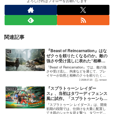
よろしければフォローをお願いします
関連記事
『Beast of Reincarnation』はな
PC
ぜクゥを頼りたくなるのか。敵の
強さや受け流しに表れた“相棒と
の共闘”設計
『Beast of Reincarnation』では、敵の強
さや受け流し、拘束などを通じて、プレ
イヤーが自然と相棒のクゥを頼りたくな
る戦闘が設計されている。そうした設計
2026.07.23
remoon
意図について、本作でディレクター兼シ
ナリオライターを務めるゲームフリー
『スプラトゥーン レイダー
Switch 2
ク...
ス』、当初はタワーディフェンス
風に試作。「スプラトゥーンらし
くない」とガジェット中心へ転換
『スプラトゥーン レイダース』は、開発
初期の段階では、仕掛けを大量に配置し
て大群のシャケを迎え撃つ、タワーディ