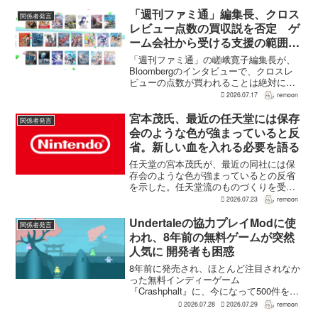
日の確認時点で、全言語・全購入形態の
ユーザーレビューは5,710件に達し、う...
「週刊ファミ通」編集長、クロス
関係者発言
レビュー点数の買収説を否定 ゲ
ーム会社から受ける支援の範囲も
説明
「週刊ファミ通」の嵯峨寛子編集長が、
Bloombergのインタビューで、クロスレ
ビューの点数が買われることは絶対にな
いと否定した。クロスレビューは、4人の
2026.07.17
remoon
レビュアーがそれぞれ10点満点でゲーム
を評価する「週刊ファミ通」の企画だ。
宮本茂氏、最近の任天堂には保存
関係者発言
合計40点満...
会のような色が強まっていると反
省。新しい血を入れる必要を語る
任天堂の宮本茂氏が、最近の同社には保
存会のような色が強まっているとの反省
を示した。任天堂流のものづくりを受け
継ぎつつも、昔ながらの形をそのまま続
2026.07.23
remoon
けるのではなく、新しい血を取り入れる
必要があるという。週刊ファミ通の創刊
Undertaleの協力プレイModに使
関係者発言
40周年記念インタビュー...
われ、8年前の無料ゲームが突然
人気に 開発者も困惑
8年前に発売され、ほとんど注目されなか
った無料インディーゲーム
『Crashphalt』に、今になって500件を超
えるレビューが集まっている。しかし、
2026.07.28
2026.07.29
remoon
その中身は『Crashphalt』ではなく、全