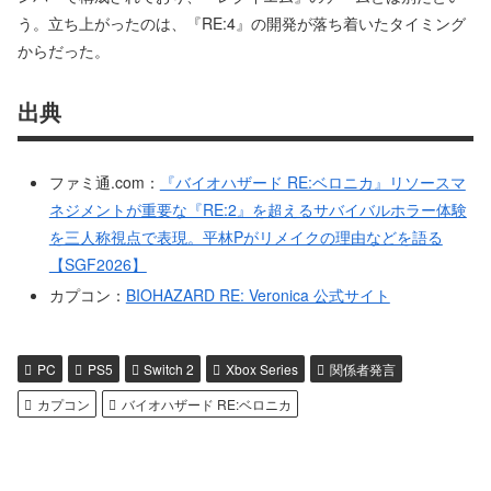
う。立ち上がったのは、『RE:4』の開発が落ち着いたタイミング
からだった。
出典
ファミ通.com：
『バイオハザード RE:ベロニカ』リソースマ
ネジメントが重要な『RE:2』を超えるサバイバルホラー体験
を三人称視点で表現。平林Pがリメイクの理由などを語る
【SGF2026】
カプコン：
BIOHAZARD RE: Veronica 公式サイト
PC
PS5
Switch 2
Xbox Series
関係者発言
カプコン
バイオハザード RE:ベロニカ