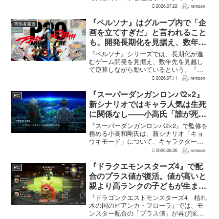
フェンス風の試作が進められていたとい
2026.07.22
remoon
う。ただ、その方向性では、シリーズの
持ち味である「キャラやインクとの一体
『ペルソナ』はグループ内で「企
関係者発言
感のある濃密なアクショ...
画を立てすぎだ」と言われること
も。開発長期化を見据え、数年先
から逆算
『ペルソナ』シリーズでは、長期化が進
むゲーム開発を見据え、数年先を見越し
て逆算しながら動いているという。『ペ
ルソナ』チーム総合プロデューサーの和
2026.07.11
remoon
田和久氏は、グループ内で「企画を立て
すぎだ」と言われることもあるとしつ
『スーパーダンガンロンパ2×2』
PC
つ、そこまで先を見ておかな...
新シナリオではキャラ人気は生死
に関係なし――小高氏「誰が死ん
でもヘイトメールは送らないで」
『スーパーダンガンロンパ2×2』で監修を
務める小高和剛氏は、新シナリオ「キョ
ウキモード」について、キャラクターの
人気に関係なく退場させるとRPG Siteの
2026.08.06
remoon
インタビューで語った。事件や出来事が
原作と異なるため、原作では見えなかっ
『ドラクエモンスターズ4』で配
PC
た側面がより...
合のプラス値が復活。値が高いと
親より高ランクの子どもが生まれ
ることも
『ドラゴンクエストモンスターズ4 枯れ
木の国のビアンカ・フローラ』では、モ
ンスター配合の「プラス値」が再び採用