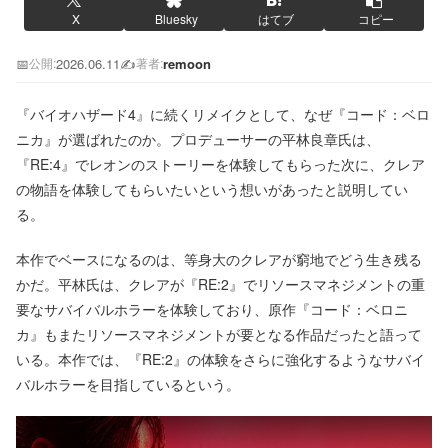
X
Bluesky
はてブ
コピー
📅
2026.06.11
✍️
remoon
公開:
著者:
『バイオハザード4』に続くリメイクとして、なぜ『コード：ベロ
ニカ』が選ばれたのか。プロデューサーの平林良章氏は、
『RE:4』でレオンのストーリーを体験してもらった次に、クレア
の物語を体験してもらいたいという想いがあったと説明してい
る。
本作でベースになるのは、等身大のクレアが窮地でどう生き残る
かだ。平林氏は、クレアが『RE:2』でリソースマネジメントの重
要なサバイバルホラーを体験しており、原作『コード：ベロニ
カ』もまたリソースマネジメントが要となる作品だったと語って
いる。本作では、『RE:2』の体験をさらに強化するようなサバイ
バルホラーを目指しているという。