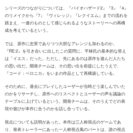
シリーズのつながりについては、『バイオハザード2』『3』『4』
のリメイクから『7』『ヴィレッジ』『レクイエム』までの流れを
踏まえ、一連のものとして感じられるようなストーリーへの再構
成を考えているという。
では、原作に忠実でありつつ大胆なアレンジも加わるのか。
『RE:2』を引き合いに出したこの質問に、平林氏の基本的な答え
は「イエス」だった。ただし、先にあるのは原作を遊んだ人たち
の思い出だ。開発チームは、その思い出を前提にしたうえで、
『コード：ベロニカ』をいまの作品として再構築している。
そのために、過去にプレイしたユーザーが当時どう楽しんでいた
のかをリサーチし、原作へのリスペクトとユーザーの声を議論の
テーブルに上げているという。開発チームは、そのうえでどの表
現や遊びが本作に合うのかを話し合っている。
視点についても説明があった。本作は三人称視点のゲームであ
り、発表トレーラーにあった一人称視点風のパートは、誰の視点