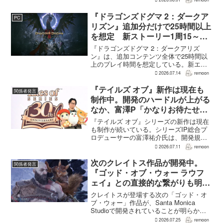
感じたり、ゲームから離れたりした可能
性があるとの認識を示した。
『ドラゴンズドグマ 2：ダークア
PC
GamesRadar+のイン...
リズン』追加分だけで25時間以上
を想定 新ストーリー1周15～20
時間、12種ダンジョンは各30分
『ドラゴンズドグマ 2：ダークアリズ
～1時間
ン』は、追加コンテンツ全体で25時間以
上のプレイ時間を想定している。新エリ
ア「ノルガン」で展開されるメインシナ
2026.07.14
remoon
リオは1周15～20時間、本編フィールドに
追加される12種類のユニークダンジョン
『テイルズ オブ』新作は現在も
関係者発言
「忘れられた試...
制作中。開発のハードルが上がる
なか、富澤P「かなりお待たせし
てしまっている」
『テイルズ オブ』シリーズの新作は現在
も制作が続いている。シリーズIP総合プ
ロデューサーの富澤祐介氏は、開発規模
感も含めてハードルが上がっており、
2026.07.11
remoon
「正直かなりお待たせしてしまっている
のが実状」と説明した。具体的な情報は
次のクレイトス作品が開発中。
関係者発言
まだ伝えられないものの...
『ゴッド・オブ・ウォー ラウフ
ェイ』との直接的な繋がりも明ら
かに
クレイトスが登場する次の「ゴッド・オ
ブ・ウォー」作品が、Santa Monica
Studioで開発されていることが明らかに
なった。次回作は、フェイを主人公とす
2026.07.25
remoon