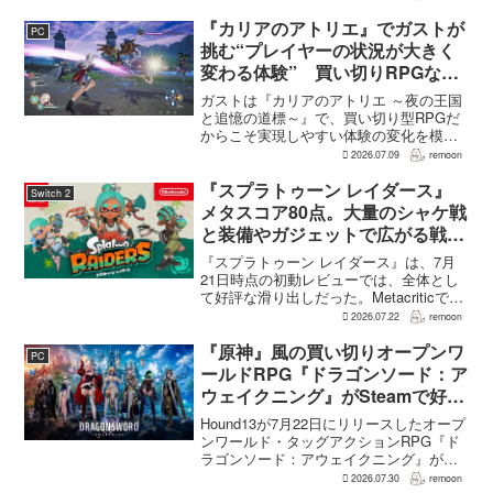
るシリーズ最新作『ゴッド・オブ・ウォ
ー ラウフェイ』の物語と直接つながると
『カリアのアトリエ』でガストが
PC
いう。...
挑む“プレイヤーの状況が大きく
変わる体験” 買い切りRPGなら
ではの変化とは
ガストは『カリアのアトリエ ～夜の王国
と追憶の道標～』で、買い切り型RPGだ
からこそ実現しやすい体験の変化を模索
している。大型の運営型ゲームが継続的
2026.07.09
remoon
に新キャラクターを投入できる時代のな
かで、同社はキャラクターやビジュアル
『スプラトゥーン レイダース』
Switch 2
の魅力だけでなく、ゲ...
メタスコア80点。大量のシャケ戦
と装備やガジェットで広がる戦い
方が好評。面白さが見えてくるま
『スプラトゥーン レイダース』は、7月
で時間がかかるとの指摘も
21日時点の初動レビューでは、全体とし
て好評な滑り出しだった。Metacriticで
は、Nintendo Switch 2版のメタスコアは
2026.07.22
remoon
80点。批評家レビュー35件の内訳は、好
評28件、賛否両論6件、...
『原神』風の買い切りオープンワ
PC
ールドRPG『ドラゴンソード：ア
ウェイクニング』がSteamで好発
進。価格3,480円、レビュー5,000
Hound13が7月22日にリリースしたオープ
件超で約90％好評
ンワールド・タッグアクションRPG『ド
ラゴンソード：アウェイクニング』が、
Steamで好調なスタートを切った。7月30
2026.07.30
remoon