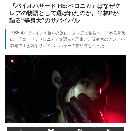
『バイオハザード RE:ベロニカ』はなぜク
レアの物語として選ばれたのか。平林Pが
語る“等身大”のサバイバル
『RE:4』でレオンを描いた次は、クレアの物語へ。平林良章氏
は、『コード：ベロニカ』を選んだ理由と、等身大のクレアが
窮地で生き残るサバイバルホラーの作り方を語った。