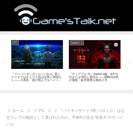
PC
Switch 2
企
フリ
『スーパーダンガンロンパ2×2』新シ
『ディアブロ IV』Switch 2版、9月15
EA
発売
ナリオではキャラ人気は生死に関係な
日または18日に発売か――billbil-kun氏
了 
し――小高氏「誰が死んでもヘイトメ
が価格・販売形態も独自入手
開企
ールは送らないで」
ホーム
PC
『バイオハザード RE:ベロニカ』はな
ぜクレアの物語として選ばれたのか。平林Pが語る“等身大”のサバイ
バル