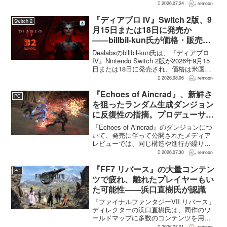
される。配合を繰り返すことで数値が増
2026.07.24
remoon
え、大きいほどモンスターのパラメータ
が高くなる補正がかかる。前作『ドラゴ
『ディアブロ IV』Switch 2版、9
Switch 2
ンクエストモンスターズ...
月15日または18日に発売か
――billbil-kun氏が価格・販売形
態も独自入手
Dealabsのbillbil-kun氏は、『ディアブロ
IV』Nintendo Switch 2版が2026年9月15
日または18日に発売され、価格は米国
69.99ドルになると独自情報として伝え
2026.08.06
remoon
た。パッケージ商品も用意されるが、ゲ
ームカー...
『Echoes of Aincrad』、新鮮さ
PC
を狙ったランダム生成ダンジョン
に反復性の指摘。プロデューサー
は発売前に採用理由を説明
『Echoes of Aincrad』のダンジョンにつ
いて、発売に伴って公開されたメディア
レビューでは、同じ構造や進行が繰り返
されるとの評価が出ている。発売前の7月
2026.07.30
remoon
上旬に行われた週刊ファミ通の対談で
は、ゲーム総合プロデューサーの二見鷹
『FF7 リバース』の大量コンテン
PC
介氏が...
ツで疲れ、離れたプレイヤーもい
た可能性――浜口直樹氏が認識
『ファイナルファンタジーVII リバース』
ディレクターの浜口直樹氏は、同作のワ
ールドマップに多数のコンテンツを用意
したことで、一部のプレイヤーが疲れを
2026.08.01
remoon