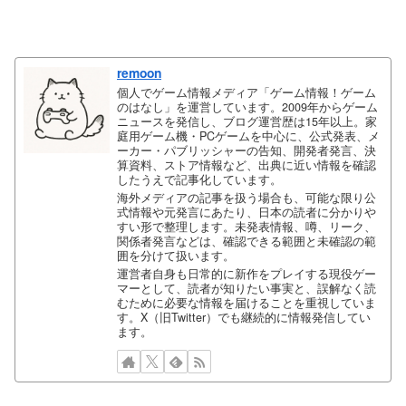
remoon
個人でゲーム情報メディア「ゲーム情報！ゲーム
のはなし」を運営しています。2009年からゲーム
ニュースを発信し、ブログ運営歴は15年以上。家
庭用ゲーム機・PCゲームを中心に、公式発表、メ
ーカー・パブリッシャーの告知、開発者発言、決
算資料、ストア情報など、出典に近い情報を確認
したうえで記事化しています。
海外メディアの記事を扱う場合も、可能な限り公
式情報や元発言にあたり、日本の読者に分かりや
すい形で整理します。未発表情報、噂、リーク、
関係者発言などは、確認できる範囲と未確認の範
囲を分けて扱います。
運営者自身も日常的に新作をプレイする現役ゲー
マーとして、読者が知りたい事実と、誤解なく読
むために必要な情報を届けることを重視していま
す。X（旧Twitter）でも継続的に情報発信してい
ます。