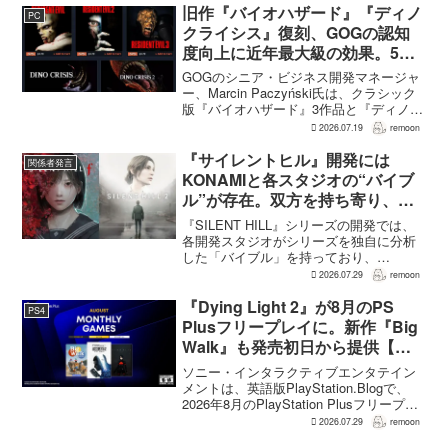
く無関係の作品『Undertale』について
旧作『バイオハザード』『ディノ
PC
語...
クライシス』復刻、GOGの認知
度向上に近年最大級の効果。5作
品は90％超の肯定的評価
GOGのシニア・ビジネス開発マネージャ
ー、Marcin Paczyński氏は、クラシック
版『バイオハザード』3作品と『ディノク
ライシス』2作品の復刻が、近年のGOG
2026.07.19
remoon
において、ほかのほとんどのリリース以
上に認知度向上へ貢献したと語った。現
『サイレントヒル』開発には
関係者発言
在...
KONAMIと各スタジオの“バイブ
ル”が存在。双方を持ち寄り、重
点を決める
『SILENT HILL』シリーズの開発では、
各開発スタジオがシリーズを独自に分析
した「バイブル」を持っており、
KONAMI側でもユーザー調査や過去作品
2026.07.29
remoon
の分析をもとにバイブルを作成してい
る。双方はそれらの資料を持ち寄り、作
『Dying Light 2』が8月のPS
PS4
品ごとにどの要素を...
Plusフリープレイに。新作『Big
Walk』も発売初日から提供【海
外発表】
ソニー・インタラクティブエンタテイン
メントは、英語版PlayStation.Blogで、
2026年8月のPlayStation Plusフリープレ
イとして『Dying Light 2 Stay Human:
2026.07.29
remoon
Reloaded Edition...